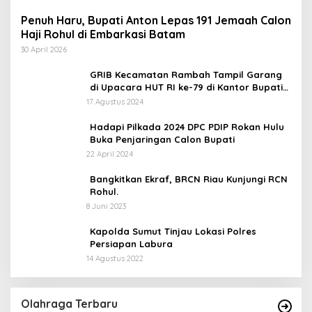
Penuh Haru, Bupati Anton Lepas 191 Jemaah Calon
Haji Rohul di Embarkasi Batam
30 April 2026
GRIB Kecamatan Rambah Tampil Garang
di Upacara HUT RI ke-79 di Kantor Bupati
Rokan Hulu!
17 Agustus 2024
Hadapi Pilkada 2024 DPC PDIP Rokan Hulu
Buka Penjaringan Calon Bupati
22 April 2024
Bangkitkan Ekraf, BRCN Riau Kunjungi RCN
Rohul.
8 Juni 2023
Kapolda Sumut Tinjau Lokasi Polres
Persiapan Labura
14 Agustus 2022
Olahraga Terbaru