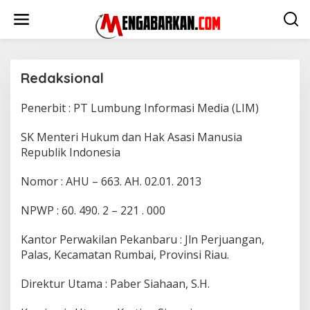
Lewati
ke
konten
Redaksional
Penerbit : PT Lumbung Informasi Media (LIM)
|
29
September
2022
SK Menteri Hukum dan Hak Asasi Manusia
Oleh
Admin
Republik Indonesia
Nomor : AHU – 663. AH. 02.01. 2013
NPWP : 60. 490. 2 – 221 . 000
Kantor Perwakilan Pekanbaru : Jln Perjuangan,
Palas, Kecamatan Rumbai, Provinsi Riau.
Direktur Utama : Paber Siahaan, S.H.