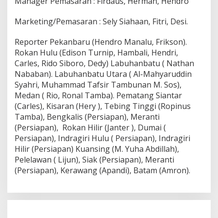
Manager Pemasaran : Firdaus, Herman, Hendro
Marketing/Pemasaran : Sely Siahaan, Fitri, Desi.
Reporter Pekanbaru (Hendro Manalu, Frikson).
Rokan Hulu (Edison Turnip, Hambali, Hendri,
Carles, Rido Siboro, Dedy) Labuhanbatu ( Nathan
Nababan). Labuhanbatu Utara ( Al-Mahyaruddin
Syahri, Muhammad Tafsir Tambunan M. Sos),
Medan ( Rio, Ronal Tamba). Pematang Siantar
(Carles), Kisaran (Hery ), Tebing Tinggi (Ropinus
Tamba), Bengkalis (Persiapan), Meranti
(Persiapan), Rokan Hilir (Janter ), Dumai (
Persiapan), Indragiri Hulu ( Persiapan), Indragiri
Hilir (Persiapan) Kuansing (M. Yuha Abdillah),
Pelelawan ( Lijun), Siak (Persiapan), Meranti
(Persiapan), Kerawang (Apandi), Batam (Amron).