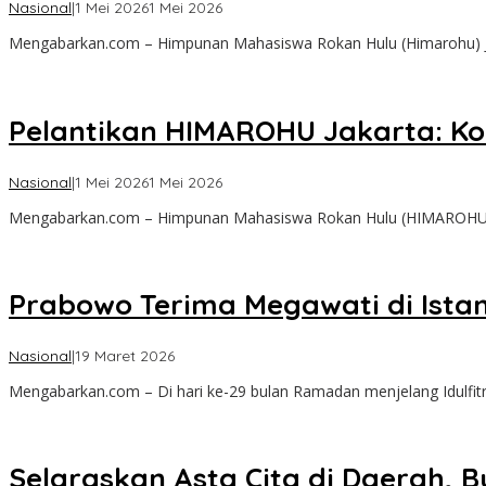
oleh
Nasional
|
1 Mei 2026
1 Mei 2026
admin
Mengabarkan.com – Himpunan Mahasiswa Rokan Hulu (Himarohu) J
Pelantikan HIMAROHU Jakarta: K
oleh
Nasional
|
1 Mei 2026
1 Mei 2026
admin
Mengabarkan.com – Himpunan Mahasiswa Rokan Hulu (HIMAROHU) J
Prabowo Terima Megawati di Ista
oleh
Nasional
|
19 Maret 2026
admin
Mengabarkan.com – Di hari ke-29 bulan Ramadan menjelang Idulfitr
Selaraskan Asta Cita di Daerah, B