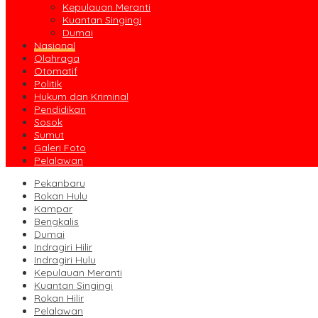
Kepulauan Meranti
Kuantan Singingi
Dumai
Nasional
Olahraga
Otomatif
Politik
Hukum dan Kriminal
Pendidikan
Sosok
Sumut
Galeri Foto
Pelalawan
Pekanbaru
Rokan Hulu
Kampar
Bengkalis
Dumai
Indragiri Hilir
Indragiri Hulu
Kepulauan Meranti
Kuantan Singingi
Rokan Hilir
Pelalawan