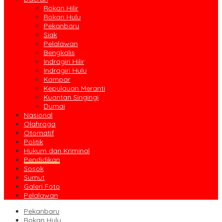
Rokan Hilir
Rokan Hulu
Pekanbaru
Siak
Pelalawan
Bengkalis
Indragiri Hilir
Indragiri Hulu
Kampar
Kepulauan Meranti
Kuantan Singingi
Dumai
Nasional
Olahraga
Otomatif
Politik
Hukum dan Kriminal
Pendidikan
Sosok
Sumut
Galeri Foto
Pelalawan
Pekanbaru
Rokan Hulu