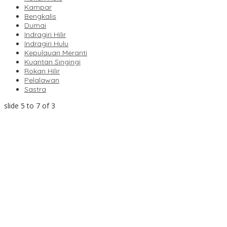
Kampar
Bengkalis
Dumai
Indragiri Hilir
Indragiri Hulu
Kepulauan Meranti
Kuantan Singingi
Rokan Hilir
Pelalawan
Sastra
slide
5 to 7
of 3