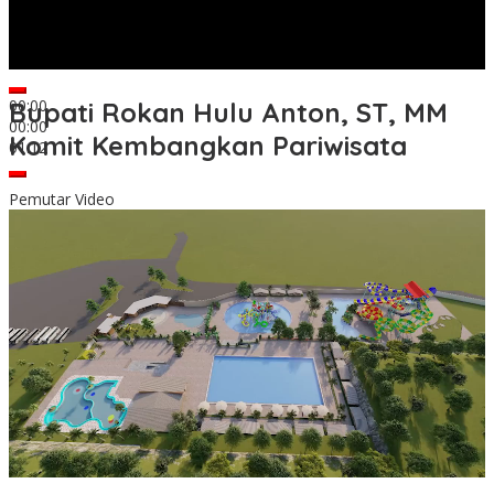
00:00
Bupati Rokan Hulu Anton, ST, MM
00:00
Komit Kembangkan Pariwisata
01:12
Pemutar Video