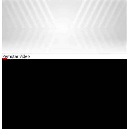
Pemutar Video
00:00
00:00
02:20