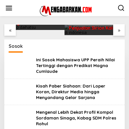
Lewati
ke
konten
Belum Pakai CVT, Apa
Daihatsu Santai
yang Ditakuti Daihatsu
Penjualan Sirion Kalah
Indonesia?
«
»
Jauh dari Mobil LCGC
Sosok
Ini Sosok Mahasiswa UPP Peraih Nilai
Tertinggi dengan Predikat Magna
Cumlaude
Kisah Paber Siahaan: Dari Loper
Koran, Direktur Media hingga
Menyandang Gelar Sarjana
Mengenal Lebih Dekat Profil Kompol
Sordaman Sinaga, Kabag SDM Polres
Rohul