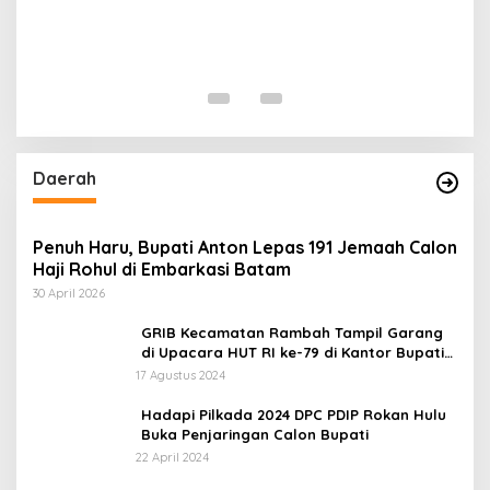
N
T
Di 
Daerah
Penuh Haru, Bupati Anton Lepas 191 Jemaah Calon
Haji Rohul di Embarkasi Batam
30 April 2026
GRIB Kecamatan Rambah Tampil Garang
di Upacara HUT RI ke-79 di Kantor Bupati
Rokan Hulu!
17 Agustus 2024
Hadapi Pilkada 2024 DPC PDIP Rokan Hulu
Buka Penjaringan Calon Bupati
22 April 2024