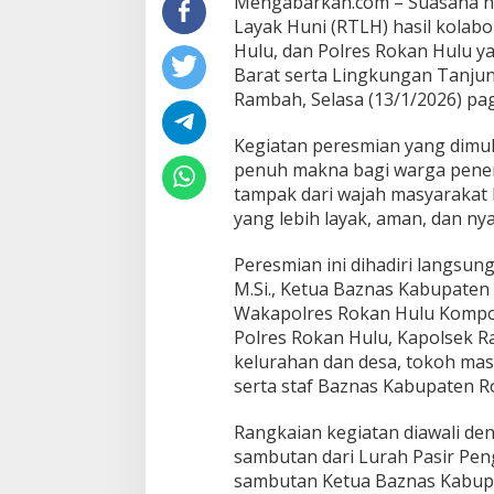
Mengabarkan.com – Suasana h
Rokan
Layak Huni (RTLH) hasil kolab
Hulu
Hulu, dan Polres Rokan Hulu y
Barat serta Lingkungan Tanjun
Rambah, Selasa (13/1/2026) pag
Kegiatan peresmian yang dimul
penuh makna bagi warga pener
tampak dari wajah masyarakat
yang lebih layak, aman, dan ny
Peresmian ini dihadiri langsung
M.Si., Ketua Baznas Kabupaten 
Wakapolres Rokan Hulu Kompol I
Polres Rokan Hulu, Kapolsek Ra
kelurahan dan desa, tokoh mas
serta staf Baznas Kabupaten R
Rangkaian kegiatan diawali d
sambutan dari Lurah Pasir Pe
sambutan Ketua Baznas Kabupa