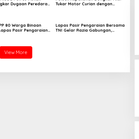
ngkar Dugaan Peredaran
Tukar Motor Curian dengan
laku Ditangkap di
Sabu, Seorang Pria Diamankan
an Sawit
PP 80 Warga Binaan
Lapas Pasir Pengaraian Bersama
 Lapas Pasir Pengaraian
TNI Gelar Razia Gabungan,
 Berikan Layanan
Tegaskan Komitmen Ciptakan
i Transparan dan Gratis
Lapas Bersih Narkoba
View More