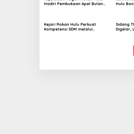
Hadiri Pembukaan Apel Bulan
Hulu Bo
Bakti Pramuka Tingkat
Sabu, Pe
Kabupaten Rokan Hulu 2026
Perkebun
Kejari Rokan Hulu Perkuat
Sidang T
Kompetensi SDM melalui
Digelar,
Penutupan Kejaksaan Corporate
Komitmen
University Bidang Perencanaan
Integras
2026