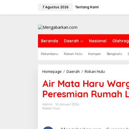
Lewati
ke
7 Agustus 2026
Tentang Kami
konten
Beranda
Daerah
Nasional
Olahra
Pekanbaru
Rokan Hulu
Kampar
Bengkalis
Air
Homepage
/
Daerah
/
Rokan Hulu
Mata
Air Mata Haru Wa
Haru
Warga
Peresmian Rumah L
Kurang
Mampu
Warnai
Admin
14 Januari 2026
Peresmian
Rokan Hulu
Rumah
Layak
Huni
di