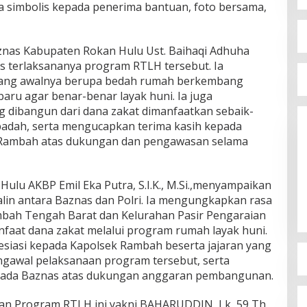
 simbolis kepada penerima bantuan, foto bersama,
nas Kabupaten Rokan Hulu Ust. Baihaqi Adhuha
 terlaksananya program RTLH tersebut. Ia
ang awalnya berupa bedah rumah berkembang
ru agar benar-benar layak huni. Ia juga
 dibangun dari dana zakat dimanfaatkan sebaik-
ibadah, serta mengucapkan terima kasih kepada
 Rambah atas dukungan dan pengawasan selama
Hulu AKBP Emil Eka Putra, S.I.K., M.Si.,menyampaikan
rjalin antara Baznas dan Polri. Ia mengungkapkan rasa
bah Tengah Barat dan Kelurahan Pasir Pengaraian
aat dana zakat melalui program rumah layak huni.
siasi kepada Kapolsek Rambah beserta jajaran yang
ngawal pelaksanaan program tersebut, serta
pada Baznas atas dukungan anggaran pembangunan.
n Program RTLH ini yakni BAHARUDDIN, Lk, 59 Th,