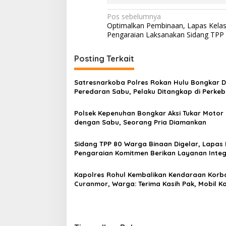
Navigasi
Pos sebelumnya
Optimalkan Pembinaan, Lapas Kelas 
pos
Pengaraian Laksanakan Sidang TPP
Posting Terkait
Satresnarkoba Polres Rokan Hulu Bongkar 
Peredaran Sabu, Pelaku Ditangkap di Perke
Sawit
Polsek Kepenuhan Bongkar Aksi Tukar Motor 
dengan Sabu, Seorang Pria Diamankan
Sidang TPP 80 Warga Binaan Digelar, Lapas 
Pengaraian Komitmen Berikan Layanan Integ
Transparan dan Gratis
Kapolres Rohul Kembalikan Kendaraan Korb
Curanmor, Warga: Terima Kasih Pak, Mobil K
Sudah Kembali