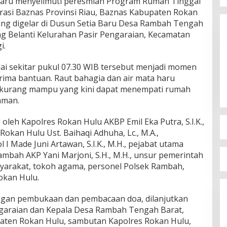
aru menyelimuti peresmian Program Rumah Tinggal
orasi Baznas Provinsi Riau, Baznas Kabupaten Rokan
ang digelar di Dusun Setia Baru Desa Rambah Tengah
g Belanti Kelurahan Pasir Pengaraian, Kecamatan
i.
ai sekitar pukul 07.30 WIB tersebut menjadi momen
ima bantuan. Raut bahagia dan air mata haru
 kurang mampu yang kini dapat menempati rumah
aman.
 oleh Kapolres Rokan Hulu AKBP Emil Eka Putra, S.I.K.,
Rokan Hulu Ust. Baihaqi Adhuha, Lc., M.A.,
 Made Juni Artawan, S.I.K., M.H., pejabat utama
mbah AKP Yani Marjoni, S.H., M.H., unsur pemerintah
yarakat, tokoh agama, personel Polsek Rambah,
okan Hulu.
engan pembukaan dan pembacaan doa, dilanjutkan
ngaraian dan Kepala Desa Rambah Tengah Barat,
ten Rokan Hulu, sambutan Kapolres Rokan Hulu,