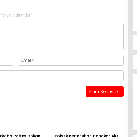
ng wajib ditandai
*
rkoba Polres Rokan
Polsek Kepenuhan Bongkar Aksi