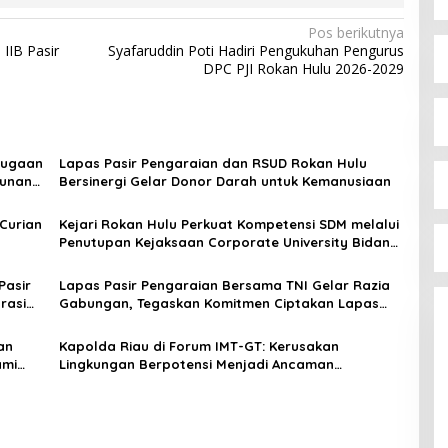
Pos berikutnya
IIB Pasir
Syafaruddin Poti Hadiri Pengukuhan Pengurus
DPC PJI Rokan Hulu 2026-2029
Dugaan
Lapas Pasir Pengaraian dan RSUD Rokan Hulu
bunan
Bersinergi Gelar Donor Darah untuk Kemanusiaan
Curian
Kejari Rokan Hulu Perkuat Kompetensi SDM melalui
Penutupan Kejaksaan Corporate University Bidang
Perencanaan 2026
Pasir
Lapas Pasir Pengaraian Bersama TNI Gelar Razia
rasi
Gabungan, Tegaskan Komitmen Ciptakan Lapas
Bersih Narkoba
an
Kapolda Riau di Forum IMT-GT: Kerusakan
ami
Lingkungan Berpotensi Menjadi Ancaman
Keamanan