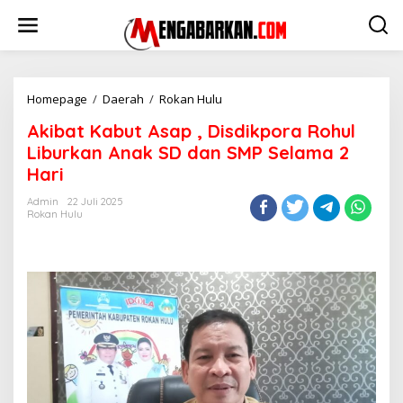
Lewati
ke
konten
Akibat
Homepage
/
Daerah
/
Rokan Hulu
Kabut
Akibat Kabut Asap , Disdikpora Rohul
Asap
,
Liburkan Anak SD dan SMP Selama 2
Disdikpora
Hari
Rohul
Liburkan
Admin
22 Juli 2025
Anak
Rokan Hulu
SD
dan
SMP
Selama
2
Hari