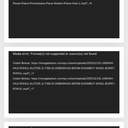
Pimpin-Rakor-Pemanfaatan-Pasar-Modern-Rokan-Hulu-1.mp4?_=6
Pemutar
Media error: Format(s) not supported or source(s) not found
Video
Unduh Berkas: https://mengabarkan.com/wp-content/uploads/2025/11/101-JAMAAH-
HAJI-ROHUL-KLOTER-11-TIBA-DI-EMBARKASI-BATAM-DISAMBUT-WAKIL-BUPATI-
ROHUL.mp4?_=7
Unduh Berkas: https://mengabarkan.com/wp-content/uploads/2025/11/101-JAMAAH-
HAJI-ROHUL-KLOTER-11-TIBA-DI-EMBARKASI-BATAM-DISAMBUT-WAKIL-BUPATI-
ROHUL.mp4?_=7