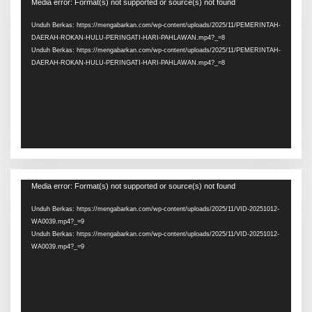
Pemutar
Media error: Format(s) not supported or source(s) not found
Video
Unduh Berkas: https://mengabarkan.com/wp-content/uploads/2025/11/PEMERINTAH-
DAERAH-ROKAN-HULU-PERINGATI-HARI-PAHLAWAN.mp4?_=8
Unduh Berkas: https://mengabarkan.com/wp-content/uploads/2025/11/PEMERINTAH-
DAERAH-ROKAN-HULU-PERINGATI-HARI-PAHLAWAN.mp4?_=8
Pemutar
Media error: Format(s) not supported or source(s) not found
Video
Unduh Berkas: https://mengabarkan.com/wp-content/uploads/2025/11/VID-20251012-
WA0039.mp4?_=9
Unduh Berkas: https://mengabarkan.com/wp-content/uploads/2025/11/VID-20251012-
WA0039.mp4?_=9