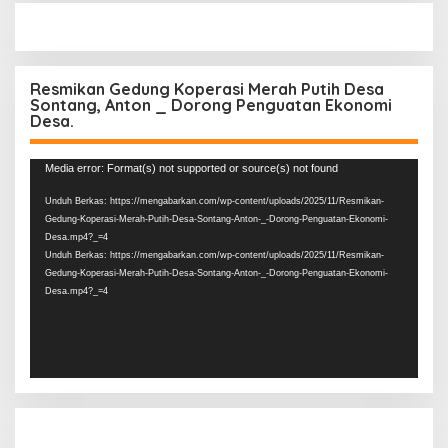
Resmikan Gedung Koperasi Merah Putih Desa
Sontang, Anton _ Dorong Penguatan Ekonomi
Desa.
Pemutar
Media error: Format(s) not supported or source(s) not found
Video
Unduh Berkas: https://mengabarkan.com/wp-content/uploads/2025/11/Resmikan-
Gedung-Koperasi-Merah-Putih-Desa-Sontang-Anton-_-Dorong-Penguatan-Ekonomi-
Desa.mp4?_=4
Unduh Berkas: https://mengabarkan.com/wp-content/uploads/2025/11/Resmikan-
Gedung-Koperasi-Merah-Putih-Desa-Sontang-Anton-_-Dorong-Penguatan-Ekonomi-
Desa.mp4?_=4