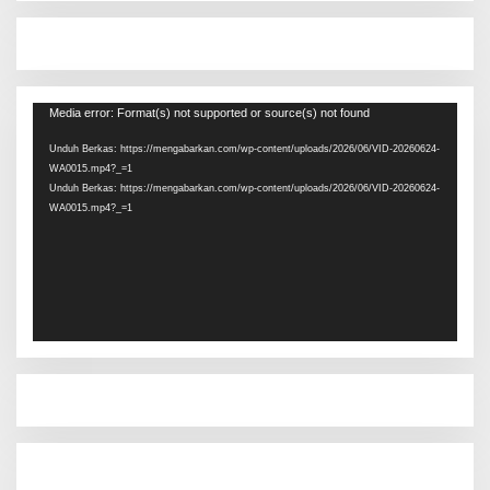
Pemutar
Media error: Format(s) not supported or source(s) not found
Video
Unduh Berkas: https://mengabarkan.com/wp-content/uploads/2026/06/VID-20260624-
WA0015.mp4?_=1
Unduh Berkas: https://mengabarkan.com/wp-content/uploads/2026/06/VID-20260624-
WA0015.mp4?_=1