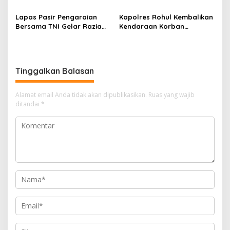
Penutupan Kejaksaan
Pengaraian Komitmen
Corporate University
Berikan Layanan Integrasi
Lapas Pasir Pengaraian
Kapolres Rohul Kembalikan
Bidang Perencanaan 2026
Transparan dan Gratis
Bersama TNI Gelar Razia
Kendaraan Korban
Gabungan, Tegaskan
Curanmor, Warga: Terima
Komitmen Ciptakan Lapas
Kasih Pak, Mobil Kami
Bersih Narkoba
Sudah Kembali
Tinggalkan Balasan
Alamat email Anda tidak akan dipublikasikan.
Ruas yang wajib
ditandai
*