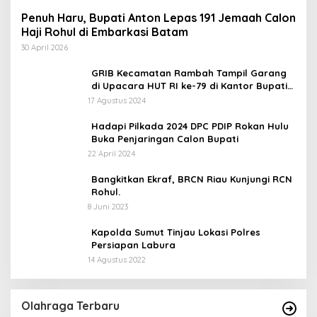
Penuh Haru, Bupati Anton Lepas 191 Jemaah Calon
Haji Rohul di Embarkasi Batam
30 April 2026
GRIB Kecamatan Rambah Tampil Garang
di Upacara HUT RI ke-79 di Kantor Bupati
Rokan Hulu!
17 Agustus 2024
Hadapi Pilkada 2024 DPC PDIP Rokan Hulu
Buka Penjaringan Calon Bupati
22 April 2024
Bangkitkan Ekraf, BRCN Riau Kunjungi RCN
Rohul.
8 Juni 2023
Kapolda Sumut Tinjau Lokasi Polres
Persiapan Labura
14 Agustus 2022
Olahraga Terbaru