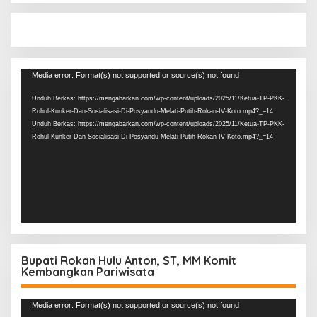
Pemutar
Media error: Format(s) not supported or source(s) not found
Video
Unduh Berkas: https://mengabarkan.com/wp-content/uploads/2025/11/Ketua-TP-PKK-
Rohul-Kunker-Dan-Sosialisasi-Di-Posyandu-Melati-Putih-Rokan-IV-Koto.mp4?_=14
Unduh Berkas: https://mengabarkan.com/wp-content/uploads/2025/11/Ketua-TP-PKK-
Rohul-Kunker-Dan-Sosialisasi-Di-Posyandu-Melati-Putih-Rokan-IV-Koto.mp4?_=14
Bupati Rokan Hulu Anton, ST, MM Komit
Kembangkan Pariwisata
Pemutar
Media error: Format(s) not supported or source(s) not found
Video