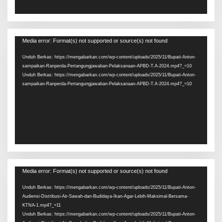
Pemutar
Media error: Format(s) not supported or source(s) not found
Video
Unduh Berkas: https://mengabarkan.com/wp-content/uploads/2025/11/Bupati-Anton-
sampaikan-Ranperda-Pertangungjawaban-Pelaksanaan-APBD-T.A-2024.mp4?_=10
Unduh Berkas: https://mengabarkan.com/wp-content/uploads/2025/11/Bupati-Anton-
sampaikan-Ranperda-Pertangungjawaban-Pelaksanaan-APBD-T.A-2024.mp4?_=10
Pemutar
Media error: Format(s) not supported or source(s) not found
Video
Unduh Berkas: https://mengabarkan.com/wp-content/uploads/2025/11/Bupati-Anton-
Audiensi-Distribusi-Air-Sawah-dan-Budidaya-Ikan-Agar-Lebih-Maksimal-Bersama-
KTNA-1.mp4?_=11
Unduh Berkas: https://mengabarkan.com/wp-content/uploads/2025/11/Bupati-Anton-