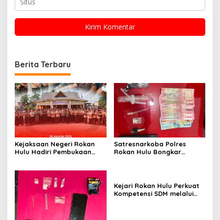
Berita Terbaru
Kejaksaan Negeri Rokan
Satresnarkoba Polres
Hulu Hadiri Pembukaan
Rokan Hulu Bongkar
Apel Bulan Bakti Pramuka
Dugaan Peredaran Sabu,
Tingkat Kabupaten Rokan
Pelaku Ditangkap di
Hulu 2026
Perkebunan Sawit
Kejari Rokan Hulu Perkuat
Kompetensi SDM melalui
Penutupan Kejaksaan
Corporate University
Bidang Perencanaan 2026