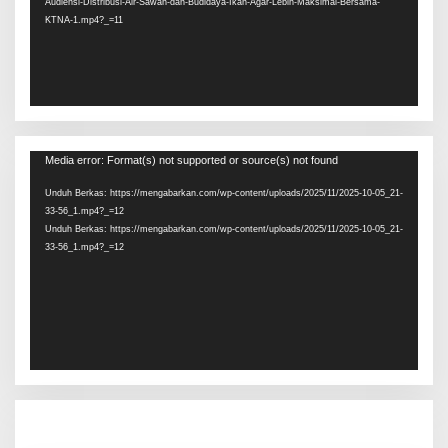
Audiensi-Distribusi-Air-Sawah-dan-Budidaya-Ikan-Agar-Lebih-Maksimal-Bersama-
KTNA-1.mp4?_=11
Pemutar
Media error: Format(s) not supported or source(s) not found
Video
Unduh Berkas: https://mengabarkan.com/wp-content/uploads/2025/11/2025-10-05_21-
33-56_1.mp4?_=12
Unduh Berkas: https://mengabarkan.com/wp-content/uploads/2025/11/2025-10-05_21-
33-56_1.mp4?_=12