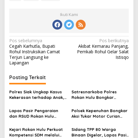
Ikuti Kami
Navigasi
Pos sebelumnya
Pos berikutnya
Cegah Karhutla, Bupati
Akibat Kemarau Panjang,
pos
Rohul Instruksikan Camat
Pemkab Rohul Gelar Salat
Terjun Langsung ke
Istisqo
Lapangan
Posting Terkait
Polres Siak Ungkap Kasus
Satresnarkoba Polres
Kekerasan terhadap Anak,
Rokan Hulu Bongkar
Dua Tersangka Diamankan
Dugaan Peredaran Sabu,
Pelaku Ditangkap di
Lapas Pasir Pengaraian
Polsek Kepenuhan Bongkar
Perkebunan Sawit
dan RSUD Rokan Hulu
Aksi Tukar Motor Curian
Bersinergi Gelar Donor
dengan Sabu, Seorang Pria
Darah untuk Kemanusiaan
Diamankan
Kejari Rokan Hulu Perkuat
Sidang TPP 80 Warga
Kompetensi SDM melalui
Binaan Digelar, Lapas Pasir