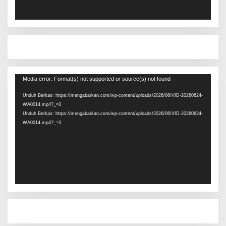
Pemutar
Media error: Format(s) not supported or source(s) not found
Video
Unduh Berkas: https://mengabarkan.com/wp-content/uploads/2026/06/VID-20260624-
WA0014.mp4?_=3
Unduh Berkas: https://mengabarkan.com/wp-content/uploads/2026/06/VID-20260624-
WA0014.mp4?_=3