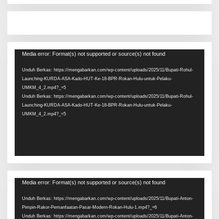
Pemutar
Media error: Format(s) not supported or source(s) not found
Video
Unduh Berkas: https://mengabarkan.com/wp-content/uploads/2025/11/Bupati-Rohul-
Launching-KURDA-ASA-Kado-HUT-Ke-18-BPR-Rokan-Hulu-untuk-Pelaku-
UMKM_4_2.mp4?_=5
Unduh Berkas: https://mengabarkan.com/wp-content/uploads/2025/11/Bupati-Rohul-
Launching-KURDA-ASA-Kado-HUT-Ke-18-BPR-Rokan-Hulu-untuk-Pelaku-
UMKM_4_2.mp4?_=5
Pemutar
Media error: Format(s) not supported or source(s) not found
Video
Unduh Berkas: https://mengabarkan.com/wp-content/uploads/2025/11/Bupati-Anton-
Pimpin-Rakor-Pemanfaatan-Pasar-Modern-Rokan-Hulu-1.mp4?_=6
Unduh Berkas: https://mengabarkan.com/wp-content/uploads/2025/11/Bupati-Anton-