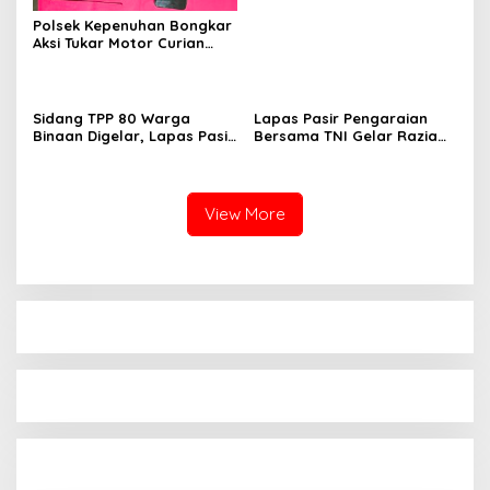
Polsek Kepenuhan Bongkar
Aksi Tukar Motor Curian
dengan Sabu, Seorang Pria
Diamankan
Sidang TPP 80 Warga
Lapas Pasir Pengaraian
Binaan Digelar, Lapas Pasir
Bersama TNI Gelar Razia
Pengaraian Komitmen
Gabungan, Tegaskan
Berikan Layanan Integrasi
Komitmen Ciptakan Lapas
Transparan dan Gratis
Bersih Narkoba
View More