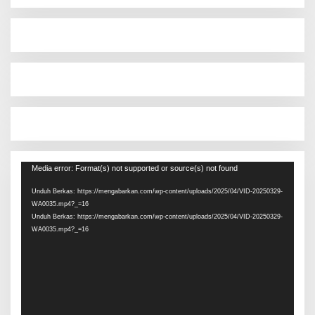
Pemutar
Media error: Format(s) not supported or source(s) not found
Video
Unduh Berkas: https://mengabarkan.com/wp-content/uploads/2025/04/VID-20250329-
WA0035.mp4?_=16
Unduh Berkas: https://mengabarkan.com/wp-content/uploads/2025/04/VID-20250329-
WA0035.mp4?_=16