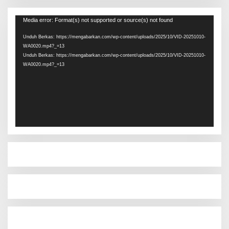
Pemutar
Media error: Format(s) not supported or source(s) not found
Video
Unduh Berkas: https://mengabarkan.com/wp-content/uploads/2025/10/VID-20251010-
WA0020.mp4?_=13
Unduh Berkas: https://mengabarkan.com/wp-content/uploads/2025/10/VID-20251010-
WA0020.mp4?_=13