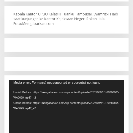
Kepala Kantor UPBU Kelas III Tuanku Tambusai, Syamrizki Hadi
saat kunjungan ke Kantor Kejaksaan Negeri Rokan Hulu.
Foto/Mengabarkan.com.
Pemutar
Media error: Format(s) not supported or source(s) not found
Video
Unduh Berkas: https://mengabarkan.com/wp-content/uploads/2026/06/VID-20260605-
WA0029.mp4?_=2
Unduh Berkas: https://mengabarkan.com/wp-content/uploads/2026/06/VID-20260605-
WA0029.mp4?_=2