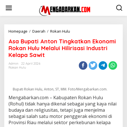
Lewati
ke
konten
Asa
Homepage
/
Daerah
/
Rokan Hulu
Bupati
Asa Bupati Anton Tingkatkan Ekonomi
Anton
Tingkatkan
Rokan Hulu Melalui Hilirisasi Industri
Ekonomi
Kelapa Sawit
Rokan
Hulu
Admin
22 April 2026
Melalui
Rokan Hulu
Hilirisasi
Industri
Kelapa
Sawit
Bupati Rokan Hulu, Anton, ST, MM. Foto/Mengabarkan.com.
Mengabarkan.com – Kabupaten Rokan Hulu
(Rohul) tidak hanya dikenal sebagai yang kaya nilai
budaya dan religiusitas, tetapi juga menjelma
sebagai salah satu motor penggerak ekonomi di
Provinsi Riau melalui sektor perkebunan kelapa