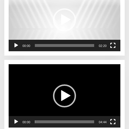
00:00
02:20
Pemutar
Video
00:00
04:44