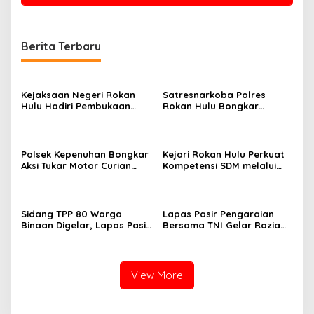
Berita Terbaru
Kejaksaan Negeri Rokan
Satresnarkoba Polres
Hulu Hadiri Pembukaan
Rokan Hulu Bongkar
Apel Bulan Bakti Pramuka
Dugaan Peredaran Sabu,
Tingkat Kabupaten Rokan
Pelaku Ditangkap di
Hulu 2026
Perkebunan Sawit
Polsek Kepenuhan Bongkar
Kejari Rokan Hulu Perkuat
Aksi Tukar Motor Curian
Kompetensi SDM melalui
dengan Sabu, Seorang Pria
Penutupan Kejaksaan
Diamankan
Corporate University
Bidang Perencanaan 2026
Sidang TPP 80 Warga
Lapas Pasir Pengaraian
Binaan Digelar, Lapas Pasir
Bersama TNI Gelar Razia
Pengaraian Komitmen
Gabungan, Tegaskan
Berikan Layanan Integrasi
Komitmen Ciptakan Lapas
Transparan dan Gratis
Bersih Narkoba
View More