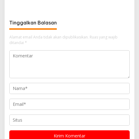
Gabungan, Tegaskan
Berpotensi Menjadi
Komitmen Ciptakan Lapas
Ancaman Keamanan
Bersih Narkoba
Tinggalkan Balasan
Alamat email Anda tidak akan dipublikasikan.
Ruas yang wajib
ditandai
*