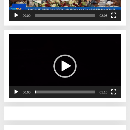
00:00
02:05
Pemutar
Video
00:00
01:10