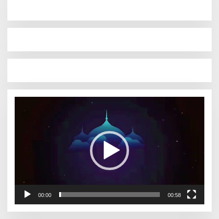
Pemutar
Video
00:00
00:58