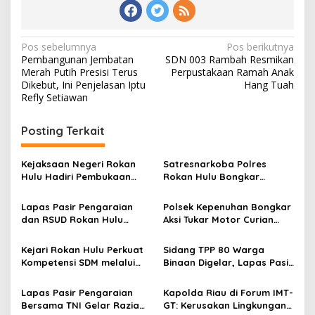
Navigasi
Pos sebelumnya
Pos berikutnya
Pembangunan Jembatan
SDN 003 Rambah Resmikan
pos
Merah Putih Presisi Terus
Perpustakaan Ramah Anak
Dikebut, Ini Penjelasan Iptu
Hang Tuah
Refly Setiawan
Posting Terkait
Kejaksaan Negeri Rokan
Satresnarkoba Polres
Hulu Hadiri Pembukaan
Rokan Hulu Bongkar
Apel Bulan Bakti Pramuka
Dugaan Peredaran Sabu,
Tingkat Kabupaten Rokan
Pelaku Ditangkap di
Lapas Pasir Pengaraian
Polsek Kepenuhan Bongkar
Hulu 2026
Perkebunan Sawit
dan RSUD Rokan Hulu
Aksi Tukar Motor Curian
Bersinergi Gelar Donor
dengan Sabu, Seorang Pria
Darah untuk Kemanusiaan
Diamankan
Kejari Rokan Hulu Perkuat
Sidang TPP 80 Warga
Kompetensi SDM melalui
Binaan Digelar, Lapas Pasir
Penutupan Kejaksaan
Pengaraian Komitmen
Corporate University
Berikan Layanan Integrasi
Lapas Pasir Pengaraian
Kapolda Riau di Forum IMT-
Bidang Perencanaan 2026
Transparan dan Gratis
Bersama TNI Gelar Razia
GT: Kerusakan Lingkungan