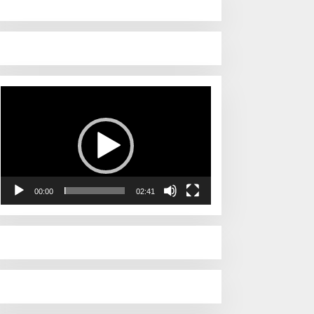
Pemutar
Video
00:00
02:41