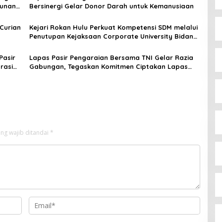
bunan
Bersinergi Gelar Donor Darah untuk Kemanusiaan
Curian
Kejari Rokan Hulu Perkuat Kompetensi SDM melalui
Penutupan Kejaksaan Corporate University Bidang
Perencanaan 2026
Pasir
Lapas Pasir Pengaraian Bersama TNI Gelar Razia
rasi
Gabungan, Tegaskan Komitmen Ciptakan Lapas
Bersih Narkoba
ng wajib ditandai
*