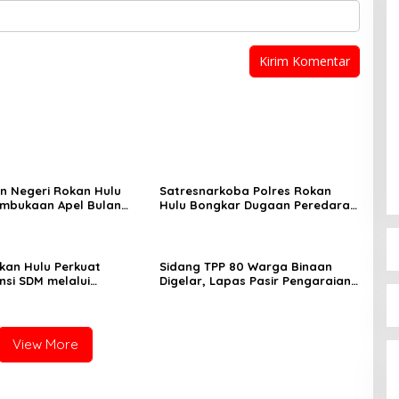
n Negeri Rokan Hulu
Satresnarkoba Polres Rokan
embukaan Apel Bulan
Hulu Bongkar Dugaan Peredaran
amuka Tingkat
Sabu, Pelaku Ditangkap di
n Rokan Hulu 2026
Perkebunan Sawit
okan Hulu Perkuat
Sidang TPP 80 Warga Binaan
si SDM melalui
Digelar, Lapas Pasir Pengaraian
n Kejaksaan Corporate
Komitmen Berikan Layanan
ty Bidang Perencanaan
Integrasi Transparan dan Gratis
View More