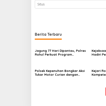
Berita Terbaru
Jagung 77 Hari Dipantau, Polres
Kejaksaa
Rohul Perkuat Program
Hadiri P
Ketahanan Pangan
Bakti Pr
Kabupate
Polsek Kepenuhan Bongkar Aksi
Kejari R
Tukar Motor Curian dengan
Kompeten
Sabu, Seorang Pria Diamankan
Penutupa
Universi
2026