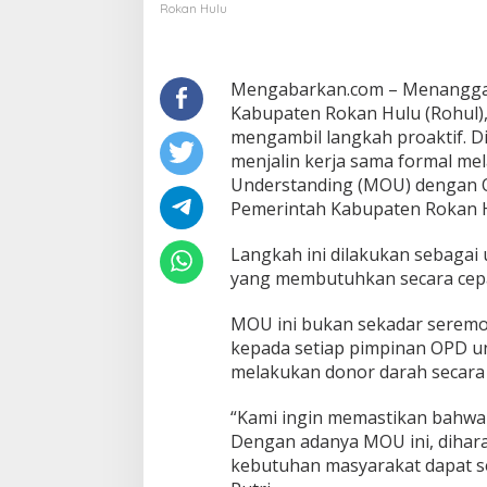
Gandeng
Rokan Hulu
Seluruh
OPD
Lewat
MOU
Mengabarkan.com – Menanggapi
Strategis
Kabupaten Rokan Hulu (Rohul)
mengambil langkah proaktif. Di
menjalin kerja sama formal m
Understanding (MOU) dengan O
Pemerintah Kabupaten Rokan Hu
Langkah ini dilakukan sebagai
yang membutuhkan secara cep
MOU ini bukan sekadar seremoni
kepada setiap pimpinan OPD un
melakukan donor darah secara r
“Kami ingin memastikan bahwa s
Dengan adanya MOU ini, dihara
kebutuhan masyarakat dapat seg