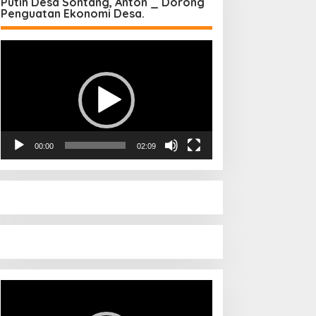
Putih Desa Sontang, Anton _ Dorong
Penguatan Ekonomi Desa.
Pemutar
Video
00:00
02:09
Pemutar
Video