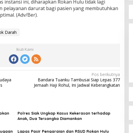
 instansi ini, diharapkan Rokan Hulu tidak lagi
an pelayanan darurat bagi pasien yang membutuhkan
ptimal. (Adv/Ber).
ok Darah
Ikuti Kami
Pos berikutnya
Budaya
Bandara Tuanku Tambusai Siap Lepas 377
as
Jemaah Haji Rohul, Ini Jadwal Keberangkatan
Rokan
Polres Siak Ungkap Kasus Kekerasan terhadap
Anak, Dua Tersangka Diamankan
Dugaan
Lapas Pasir Pengaraian dan RSUD Rokan Hulu