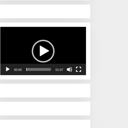
Pemutar
Video
00:00
01:07