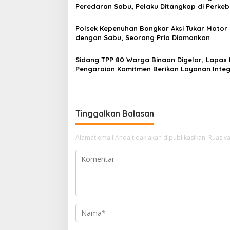
Peredaran Sabu, Pelaku Ditangkap di Perke
Sawit
Polsek Kepenuhan Bongkar Aksi Tukar Motor 
dengan Sabu, Seorang Pria Diamankan
Sidang TPP 80 Warga Binaan Digelar, Lapas 
Pengaraian Komitmen Berikan Layanan Integ
Transparan dan Gratis
Tinggalkan Balasan
Alamat email Anda tidak akan dipublikasikan.
Ruas ya