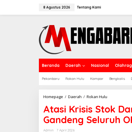
Lewati
ke
8 Agustus 2026
Tentang Kami
konten
Beranda
Daerah
Nasional
Olahra
Pekanbaru
Rokan Hulu
Kampar
Bengkalis
Atasi
Homepage
/
Daerah
/
Rokan Hulu
Krisis
Atasi Krisis Stok D
Stok
Darah,
Gandeng Seluruh O
PMI
Rokan
Hulu
Admin
7 April 2026