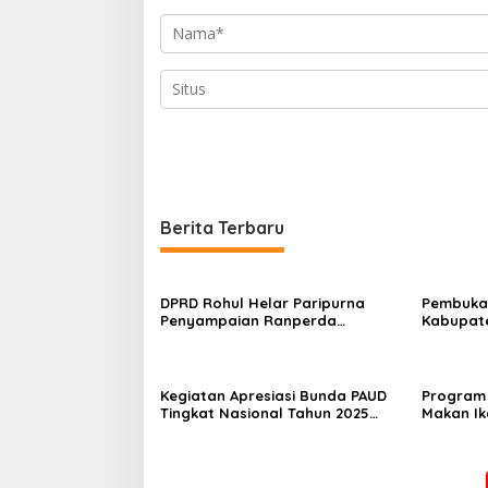
Berita Terbaru
DPRD Rohul Helar Paripurna
Pembuka
Penyampaian Ranperda
Kabupate
Pertanggungjawaban Anggaran
Meriah D
Pendapatan dan Belanja Daerah
Tahun Anggaran 2025
Kegiatan Apresiasi Bunda PAUD
Program 
Tingkat Nasional Tahun 2025
Makan I
Berlangsung Khidmat
Generasi