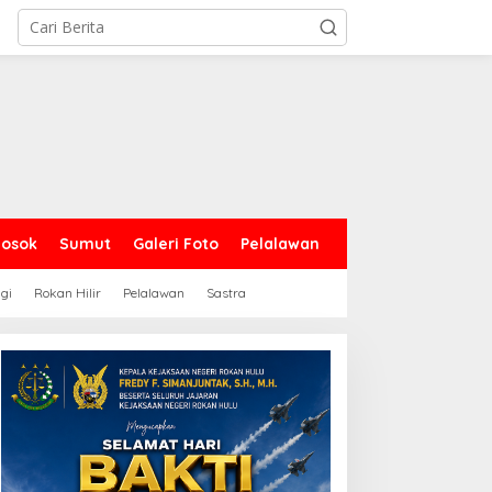
Sosok
Sumut
Galeri Foto
Pelalawan
gi
Rokan Hilir
Pelalawan
Sastra