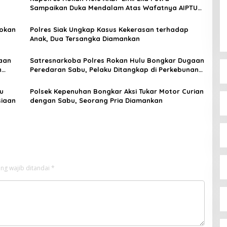
Sampaikan Duka Mendalam Atas Wafatnya AIPTU
Rinaldi
Rokan
Polres Siak Ungkap Kasus Kekerasan terhadap
Anak, Dua Tersangka Diamankan
aan
Satresnarkoba Polres Rokan Hulu Bongkar Dugaan
n
Peredaran Sabu, Pelaku Ditangkap di Perkebunan
Sawit
u
Polsek Kepenuhan Bongkar Aksi Tukar Motor Curian
siaan
dengan Sabu, Seorang Pria Diamankan
ng wajib ditandai
*