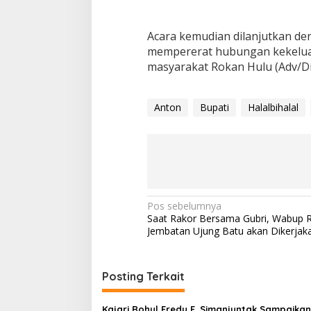
Acara kemudian dilanjutkan d
mempererat hubungan kekelua
masyarakat Rokan Hulu (Adv/Di
Anton
Bupati
Halalbihalal
Navigasi
Pos sebelumnya
Saat Rakor Bersama Gubri, Wabup R
pos
Jembatan Ujung Batu akan Dikerjak
Posting Terkait
Kajari Rohul Fredy F. Simanjuntak Sampaikan