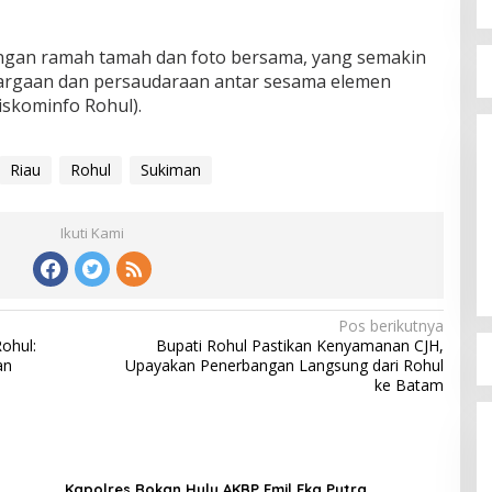
engan ramah tamah dan foto bersama, yang semakin
rgaan dan persaudaraan antar sesama elemen
skominfo Rohul).
Riau
Rohul
Sukiman
Ikuti Kami
Pos berikutnya
ohul:
Bupati Rohul Pastikan Kenyamanan CJH,
an
Upayakan Penerbangan Langsung dari Rohul
ke Batam
Kapolres Rokan Hulu AKBP Emil Eka Putra