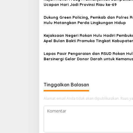
Ucapan Hari Jadi Provinsi Riau ke-69
Dukung Green Policing, Pemkab dan Polres 
Hulu Matangkan Perda Lingkungan Hidup
Kejaksaan Negeri Rokan Hulu Hadiri Pembuk
Apel Bulan Bakti Pramuka Tingkat Kabupate
Rokan Hulu 2026
Lapas Pasir Pengaraian dan RSUD Rokan Hul
Bersinergi Gelar Donor Darah untuk Kemanu
Tinggalkan Balasan
Alamat email Anda tidak akan dipublikasikan.
Ruas ya