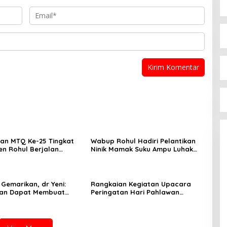
an MTQ Ke-25 Tingkat
Wabup Rohul Hadiri Pelantikan
n Rohul Berjalan
Ninik Mamak Suku Ampu Luhak
an Lancar
Kepenuhan
Gemarikan, dr Yeni:
Rangkaian Kegiatan Upacara
kan Dapat Membuat
Peringatan Hari Pahlawan
 Sehat dan Cerdas
Nasional Ke-80 di Rokan Hulu