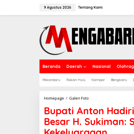
Lewati
ke
9 Agustus 2026
Tentang Kami
konten
Beranda
Daerah
Nasional
Olahra
Pekanbaru
Rokan Hulu
Kampar
Bengkalis
Bupati
Homepage
/
Galeri Foto
Anton
Bupati Anton Hadiri
Hadiri
Halalbihalal
Besar H. Sukiman:
Keluarga
Besar
Kekeluargaan
H.