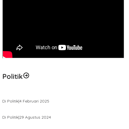
Politik
MK Tolak Gugatan Kelmi Amri-Asparaini
Di Politik
|
4 Februari 2025
Daftar ke KPUD, Anton-Poti Disambut Ribuan Pendukungnya
Di Politik
|
29 Agustus 2024
Novliwanda Ade Putra Ditunjuk sebagai Ketua Tim Koalisi