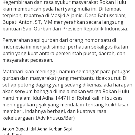
Kegembiraan dan rasa syukur masyarakat Rokan Hulu
kian membuncah pada hari yang mulia ini. Di tempat
terpisah, tepatnya di Masjid Aljamiq, Desa Babussalam,
Bupati Anton, ST, MM menyerahkan secara langsung
bantuan Sapi Qurban dari Presiden Republik Indonesia.
Penyerahan sapi qurban dari orang nomor satu di
Indonesia ini menjadi simbol perhatian sekaligus ikatan
batin yang kuat antara pemerintah pusat, daerah, dan
masyarakat pedesaan.
Matahari kian meninggi, namun semangat para petugas
qurban dan masyarakat yang membantu tidak surut. Di
setiap potong daging yang sedang dikemas, ada harapan
akan senyum bahagia di meja makan warga Rokan Hulu
nanti malam. Idul Adha 1447 H di Rohul kali ini sukses
meninggalkan jejak yang mendalam: tentang keikhlasan
memberi, indahnya berbagi, dan kuatnya rasa
kekeluargaan. (Adv khusus/Ber).
Anton
Bupati
Idul Adha
Kurban
Sapi
Ikuti Kami