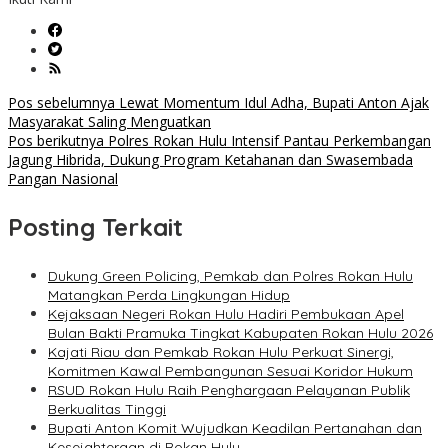
Navigasi
Pos sebelumnya
Lewat Momentum Idul Adha, Bupati Anton Ajak
Masyarakat Saling Menguatkan
pos
Pos berikutnya
Polres Rokan Hulu Intensif Pantau Perkembangan
Jagung Hibrida, Dukung Program Ketahanan dan Swasembada
Pangan Nasional
Posting Terkait
Dukung Green Policing, Pemkab dan Polres Rokan Hulu
Matangkan Perda Lingkungan Hidup
Kejaksaan Negeri Rokan Hulu Hadiri Pembukaan Apel
Bulan Bakti Pramuka Tingkat Kabupaten Rokan Hulu 2026
Kajati Riau dan Pemkab Rokan Hulu Perkuat Sinergi,
Komitmen Kawal Pembangunan Sesuai Koridor Hukum
RSUD Rokan Hulu Raih Penghargaan Pelayanan Publik
Berkualitas Tinggi
Bupati Anton Komit Wujudkan Keadilan Pertanahan dan
Kesejahteraan di Rokan Hulu