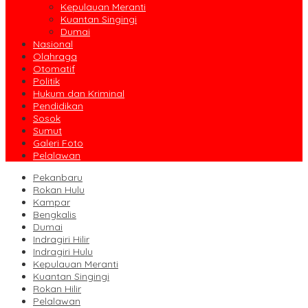
Kepulauan Meranti
Kuantan Singingi
Dumai
Nasional
Olahraga
Otomatif
Politik
Hukum dan Kriminal
Pendidikan
Sosok
Sumut
Galeri Foto
Pelalawan
Pekanbaru
Rokan Hulu
Kampar
Bengkalis
Dumai
Indragiri Hilir
Indragiri Hulu
Kepulauan Meranti
Kuantan Singingi
Rokan Hilir
Pelalawan