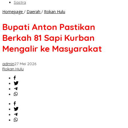
Sastra
Bupati
Homepage
/
Daerah
/
Rokan Hulu
Anton
Pastikan
Bupati Anton Pastikan
Berkah
81
Berkah 81 Sapi Kurban
Sapi
Kurban
Mengalir ke Masyarakat
Mengalir
ke
Masyarakat
admin
27 Mei 2026
Rokan Hulu