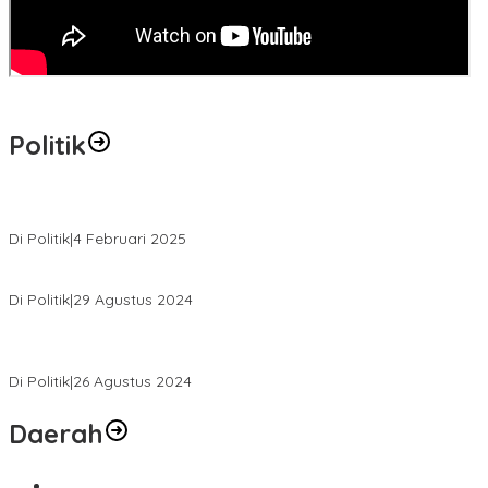
Politik
MK Tolak Gugatan Kelmi Amri-Asparaini
Di Politik
|
4 Februari 2025
Daftar ke KPUD, Anton-Poti Disambut Ribuan Pendukungnya
Di Politik
|
29 Agustus 2024
Novliwanda Ade Putra Ditunjuk sebagai Ketua Tim Koalisi
Bersama “Membangun Negeri”
Di Politik
|
26 Agustus 2024
Daerah