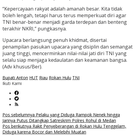
“Kepercayaan rakyat adalah amanah besar. Kita tidak
boleh lengah, tetapi harus terus memperkuat diri agar
TNI benar-benar menjadi garda terdepan dan benteng
terakhir NKRI,” pungkasnya.
Upacara berlangsung penuh khidmat, disertai
penampilan pasukan upacara yang disiplin dan semangat
juang tinggi, mencerminkan nilai-nilai jati diri TNI yang
selalu siap menjaga kedaulatan dan keamanan bangsa.
(Adv khusus/Ber).
Bupati Anton
HUT
Riau
Rokan Hulu
TNI
Ikuti Kami
Navigasi
Pos sebelumnya
Pelaku yang Diduga Rampok Nenek hingga
Jarinya Putus Ditangkap Satreskrim Polres Rohul di Medan
pos
Pos berikutnya
Rakit Penyeberangan di Rokan Hulu Tenggelam,
Diduga karena Bocor dan Melebihi Muatan