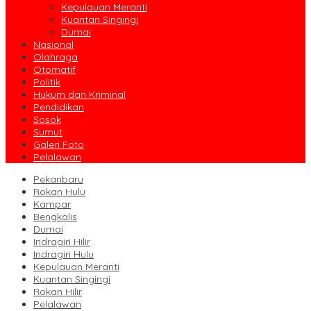
Kepulauan Meranti
Kuantan Singingi
Dumai
Nasional
Olahraga
Otomatif
Politik
Hukum dan Kriminal
Pendidikan
Sosok
Sumut
Galeri Foto
Pelalawan
Pekanbaru
Rokan Hulu
Kampar
Bengkalis
Dumai
Indragiri Hilir
Indragiri Hulu
Kepulauan Meranti
Kuantan Singingi
Rokan Hilir
Pelalawan