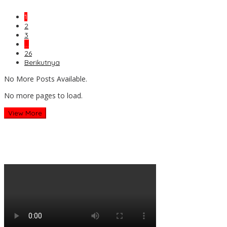
1
2
3
…
26
Berikutnya
No More Posts Available.
No more pages to load.
View More