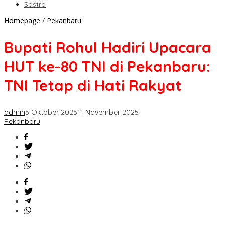
Sastra
Bupati
Homepage
/
Pekanbaru
Rohul
Hadiri
Bupati Rohul Hadiri Upacara
Upacara
HUT
HUT ke-80 TNI di Pekanbaru:
ke-
80
TNI Tetap di Hati Rakyat
TNI
di
Pekanbaru:
admin
5 Oktober 2025
11 November 2025
TNI
Pekanbaru
Tetap
di
Hati
Rakyat