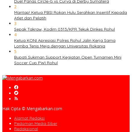
Duel Panas Circle-G vs Curva di Derby Sumatera
2
Mantap! Ketua PBSI Rokan Hulu Serahkan Insentif Kepada
Atlet dan Pelatih
3
Sepak Takraw, Kodim 0313/KPR Tekuk Dinkes Rohul
4
Ketua KONI Apresiasi Polres Rohul Jalin Kerja Sama
Lomba Tenis Meja dengan Universitas Rokania
5
Bupati Sukiman Support Kegiatan Open Turnamen Mini
Soccer Cup PWI Rohul
Hak Cipta © Mengabarkan.com
Alamat Redaksi
Pedoman Media Siber
Redaksional