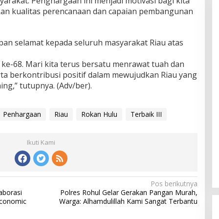
rakat. Penghargaan ini menjadi motivasi bagi kita
an kualitas perencanaan dan capaian pembangunan
pan selamat kepada seluruh masyarakat Riau atas
u ke-68. Mari kita terus bersatu menrawat tuah dan
rta berkontribusi positif dalam mewujudkan Riau yang
ing,” tutupnya. (Adv/ber).
Penhargaan
Riau
Rokan Hulu
Terbaik III
Ikuti Kami
Pos berikutnya
aborasi
Polres Rohul Gelar Gerakan Pangan Murah,
Economic
Warga: Alhamdulillah Kami Sangat Terbantu