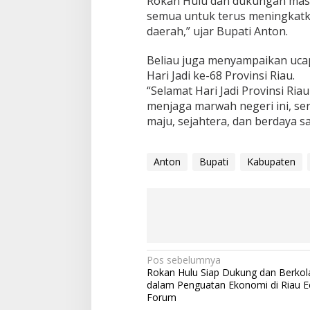
Rokan Hulu dan dukungan masya
semua untuk terus meningkatk
daerah,” ujar Bupati Anton.
Beliau juga menyampaikan uca
Hari Jadi ke-68 Provinsi Riau.
“Selamat Hari Jadi Provinsi Ria
menjaga marwah negeri ini, se
maju, sejahtera, dan berdaya sa
Anton
Bupati
Kabupaten
Navigasi
Pos sebelumnya
Rokan Hulu Siap Dukung dan Berkol
pos
dalam Penguatan Ekonomi di Riau 
Forum