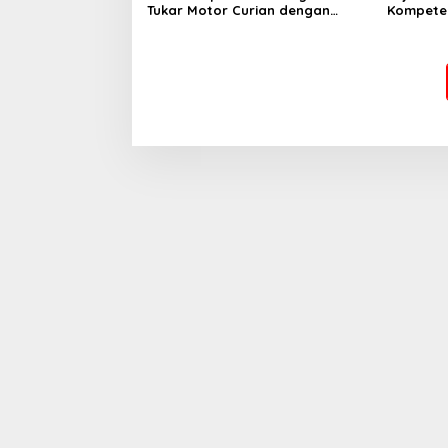
Tukar Motor Curian dengan
Kompeten
Sabu, Seorang Pria Diamankan
Penutupa
Universi
2026