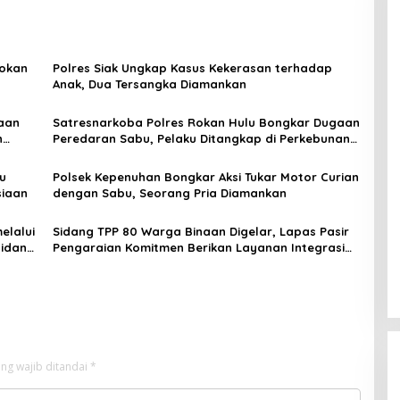
Rokan
Polres Siak Ungkap Kasus Kekerasan terhadap
Anak, Dua Tersangka Diamankan
aan
Satresnarkoba Polres Rokan Hulu Bongkar Dugaan
n
Peredaran Sabu, Pelaku Ditangkap di Perkebunan
Sawit
u
Polsek Kepenuhan Bongkar Aksi Tukar Motor Curian
siaan
dengan Sabu, Seorang Pria Diamankan
elalui
Sidang TPP 80 Warga Binaan Digelar, Lapas Pasir
Bidang
Pengaraian Komitmen Berikan Layanan Integrasi
Transparan dan Gratis
ng wajib ditandai
*