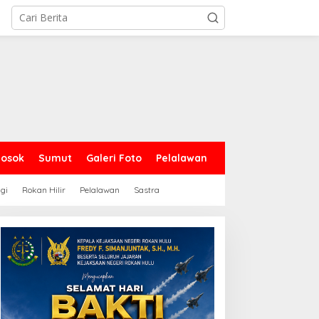
Sosok
Sumut
Galeri Foto
Pelalawan
gi
Rokan Hilir
Pelalawan
Sastra