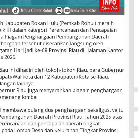
h Kabupaten Rokan Hulu (Pemkab Rohul) meraih
k III dalam kategori Perencanaan dan Pencapaian
ada Piagam Penghargaan Pembangunan Daerah
ghargaan tersebut diserahkan langsung oleh
atan Hari Jadi ke-68 Provinsi Riau di Halaman Kantor
s 2025.
iau ini dihadiri oleh tokoh-tokoh Riau, para Gubernur
pati/Walikota dari 12 Kabupaten/Kota se-Riau,
angan lainnya.
ubernur Riau juga menyerahkan piagam penghargaan
pemenang lomba.
l membawa pulang dua penghargaan sekaligus, yaitu
 Pembangunan Daerah Provinsi Riau Tahun 2025 atas
 perencanaan dan pencapaian daerah tingkat
as pada Lomba Desa dan Kelurahan Tingkat Provinsi