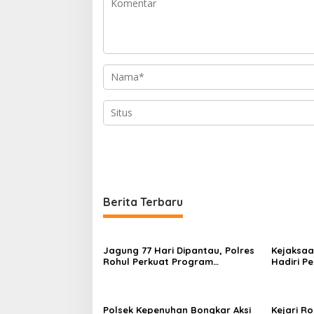
Berita Terbaru
Jagung 77 Hari Dipantau, Polres
Kejaksaa
Rohul Perkuat Program
Hadiri P
Ketahanan Pangan
Bakti Pr
Kabupate
Polsek Kepenuhan Bongkar Aksi
Kejari R