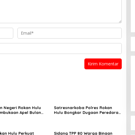
n Negeri Rokan Hulu
Satresnarkoba Polres Rokan
embukaan Apel Bulan
Hulu Bongkar Dugaan Peredaran
amuka Tingkat
Sabu, Pelaku Ditangkap di
n Rokan Hulu 2026
Perkebunan Sawit
okan Hulu Perkuat
Sidang TPP 80 Warga Binaan