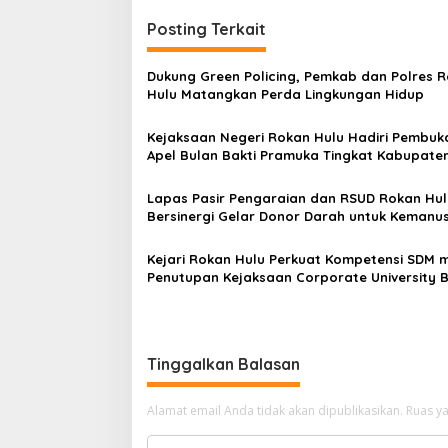
Posting Terkait
Dukung Green Policing, Pemkab dan Polres 
Hulu Matangkan Perda Lingkungan Hidup
Kejaksaan Negeri Rokan Hulu Hadiri Pembuk
Apel Bulan Bakti Pramuka Tingkat Kabupate
Rokan Hulu 2026
Lapas Pasir Pengaraian dan RSUD Rokan Hul
Bersinergi Gelar Donor Darah untuk Kemanu
Kejari Rokan Hulu Perkuat Kompetensi SDM m
Penutupan Kejaksaan Corporate University 
Perencanaan 2026
Tinggalkan Balasan
Alamat email Anda tidak akan dipublikasikan.
Ruas ya