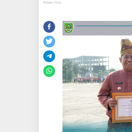
Hulu
Rokan Hulu
Raih
Penghargaan
Kabupaten
Terbaik
III