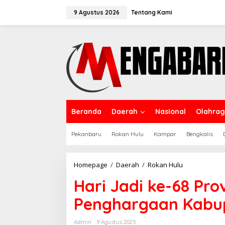
Lewati
ke
9 Agustus 2026
Tentang Kami
konten
Beranda
Daerah
Nasional
Olahra
Pekanbaru
Rokan Hulu
Kampar
Bengkalis
Hari
Homepage
/
Daerah
/
Rokan Hulu
Jadi
Hari Jadi ke-68 Pro
ke-
68
Penghargaan Kabupa
Provinsi
Riau,
Rokan
Admin
9 Agustus 2025