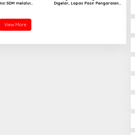
si SDM melalui
Digelar, Lapas Pasir Pengaraian
n Kejaksaan Corporate
Komitmen Berikan Layanan
ty Bidang Perencanaan
Integrasi Transparan dan Gratis
View More