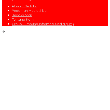
Alamat Redaksi
Pedoman Media Siber
Redaksional
Tentang Kami
Group Lumbung Informasi Media (LIM)