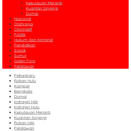
Kepulauan Meranti
Kuantan Singingi
Dumai
Nasional
Olahraga
Otomatif
Politik
Hukum dan Kriminal
Pendidikan
Sosok
Sumut
Galeri Foto
Pelalawan
Pekanbaru
Rokan Hulu
Kampar
Bengkalis
Dumai
Indragiri Hilir
Indragiri Hulu
Kepulauan Meranti
Kuantan Singingi
Rokan Hilir
Pelalawan