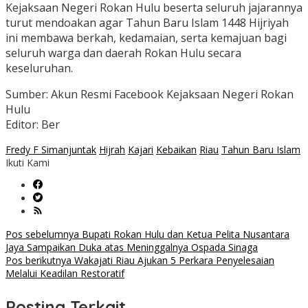
Kejaksaan Negeri Rokan Hulu beserta seluruh jajarannya
turut mendoakan agar Tahun Baru Islam 1448 Hijriyah
ini membawa berkah, kedamaian, serta kemajuan bagi
seluruh warga dan daerah Rokan Hulu secara
keseluruhan.
Sumber: Akun Resmi Facebook Kejaksaan Negeri Rokan
Hulu
Editor: Ber
Fredy F Simanjuntak
Hijrah
Kajari
Kebaikan
Riau
Tahun Baru Islam
Ikuti Kami
Navigasi
Pos sebelumnya
Bupati Rokan Hulu dan Ketua Pelita Nusantara
Jaya Sampaikan Duka atas Meninggalnya Ospada Sinaga
pos
Pos berikutnya
Wakajati Riau Ajukan 5 Perkara Penyelesaian
Melalui Keadilan Restoratif
Posting Terkait