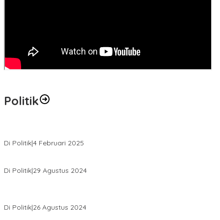
Politik
MK Tolak Gugatan Kelmi Amri-Asparaini
Di Politik
|
4 Februari 2025
Daftar ke KPUD, Anton-Poti Disambut Ribuan Pendukungnya
Di Politik
|
29 Agustus 2024
Novliwanda Ade Putra Ditunjuk sebagai Ketua Tim Koalisi
Bersama “Membangun Negeri”
Di Politik
|
26 Agustus 2024