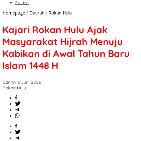
Sastra
Kajari
Homepage
/
Daerah
/
Rokan Hulu
Rokan
Hulu
Kajari Rokan Hulu Ajak
Ajak
Masyarakat
Masyarakat Hijrah Menuju
Hijrah
Menuju
Kabikan di Awal Tahun Baru
Kabikan
di
Islam 1448 H
Awal
Tahun
Baru
admin
16 Juni 2026
Islam
Rokan Hulu
1448
H