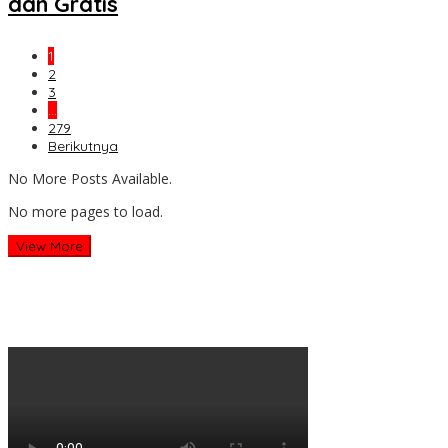
dan Gratis
1
2
3
…
279
Berikutnya
No More Posts Available.
No more pages to load.
View More