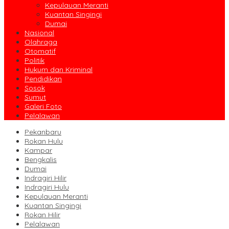
Kepulauan Meranti
Kuantan Singingi
Dumai
Nasional
Olahraga
Otomatif
Politik
Hukum dan Kriminal
Pendidikan
Sosok
Sumut
Galeri Foto
Pelalawan
Pekanbaru
Rokan Hulu
Kampar
Bengkalis
Dumai
Indragiri Hilir
Indragiri Hulu
Kepulauan Meranti
Kuantan Singingi
Rokan Hilir
Pelalawan