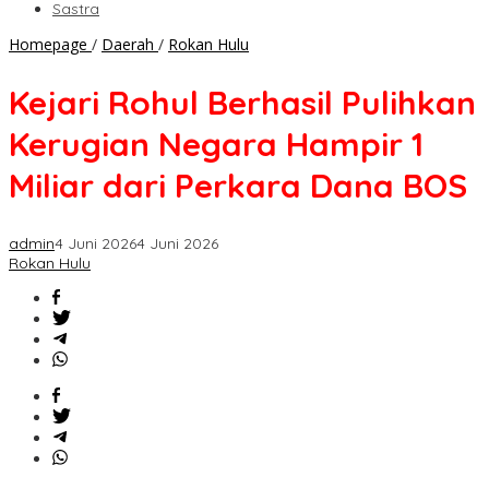
Sastra
Kejari
Homepage
/
Daerah
/
Rokan Hulu
Rohul
Berhasil
Kejari Rohul Berhasil Pulihkan
Pulihkan
Kerugian
Kerugian Negara Hampir 1
Negara
Hampir
Miliar dari Perkara Dana BOS
1
Miliar
dari
admin
4 Juni 2026
4 Juni 2026
Perkara
Rokan Hulu
Dana
BOS