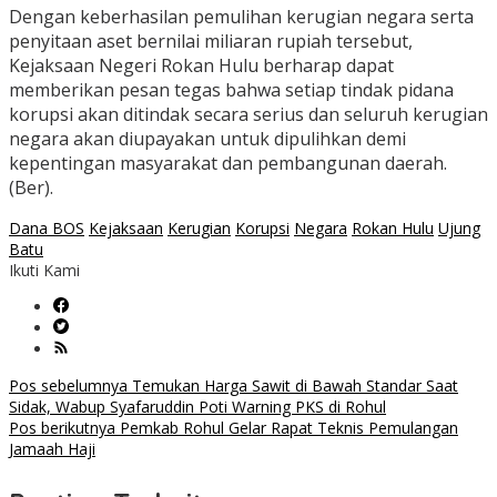
Dengan keberhasilan pemulihan kerugian negara serta
penyitaan aset bernilai miliaran rupiah tersebut,
Kejaksaan Negeri Rokan Hulu berharap dapat
memberikan pesan tegas bahwa setiap tindak pidana
korupsi akan ditindak secara serius dan seluruh kerugian
negara akan diupayakan untuk dipulihkan demi
kepentingan masyarakat dan pembangunan daerah.
(Ber).
Dana BOS
Kejaksaan
Kerugian
Korupsi
Negara
Rokan Hulu
Ujung
Batu
Ikuti Kami
Navigasi
Pos sebelumnya
Temukan Harga Sawit di Bawah Standar Saat
Sidak, Wabup Syafaruddin Poti Warning PKS di Rohul
pos
Pos berikutnya
Pemkab Rohul Gelar Rapat Teknis Pemulangan
Jamaah Haji