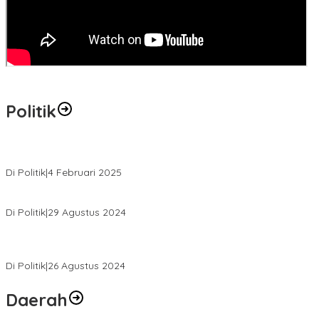
Politik
MK Tolak Gugatan Kelmi Amri-Asparaini
Di Politik
|
4 Februari 2025
Daftar ke KPUD, Anton-Poti Disambut Ribuan Pendukungnya
Di Politik
|
29 Agustus 2024
Novliwanda Ade Putra Ditunjuk sebagai Ketua Tim Koalisi
Bersama “Membangun Negeri”
Di Politik
|
26 Agustus 2024
Daerah