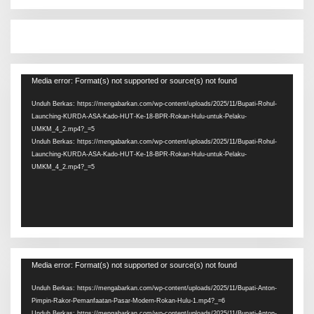
Pemutar
Media error: Format(s) not supported or source(s) not found
Video
Unduh Berkas: https://mengabarkan.com/wp-content/uploads/2025/11/Bupati-Rohul-
Launching-KURDA-ASA-Kado-HUT-Ke-18-BPR-Rokan-Hulu-untuk-Pelaku-
UMKM_4_2.mp4?_=5
Unduh Berkas: https://mengabarkan.com/wp-content/uploads/2025/11/Bupati-Rohul-
Launching-KURDA-ASA-Kado-HUT-Ke-18-BPR-Rokan-Hulu-untuk-Pelaku-
UMKM_4_2.mp4?_=5
Pemutar
Media error: Format(s) not supported or source(s) not found
Video
Unduh Berkas: https://mengabarkan.com/wp-content/uploads/2025/11/Bupati-Anton-
Pimpin-Rakor-Pemanfaatan-Pasar-Modern-Rokan-Hulu-1.mp4?_=6
Unduh Berkas: https://mengabarkan.com/wp-content/uploads/2025/11/Bupati-Anton-