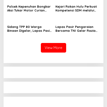
Hulu 2026
Perkebunan Sawit
Polsek Kepenuhan Bongkar
Kejari Rokan Hulu Perkuat
Aksi Tukar Motor Curian
Kompetensi SDM melalui
dengan Sabu, Seorang Pria
Penutupan Kejaksaan
Diamankan
Corporate University
Bidang Perencanaan 2026
Sidang TPP 80 Warga
Lapas Pasir Pengaraian
Binaan Digelar, Lapas Pasir
Bersama TNI Gelar Razia
Pengaraian Komitmen
Gabungan, Tegaskan
Berikan Layanan Integrasi
Komitmen Ciptakan Lapas
Transparan dan Gratis
Bersih Narkoba
View More