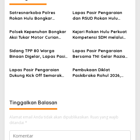
Satresnarkoba Polres
Lapas Pasir Pengaraian
Rokan Hulu Bongkar
dan RSUD Rokan Hulu
Dugaan Peredaran Sabu,
Bersinergi Gelar Donor
Pelaku Ditangkap di
Darah untuk Kemanusiaan
Polsek Kepenuhan Bongkar
Kejari Rokan Hulu Perkuat
Perkebunan Sawit
Aksi Tukar Motor Curian
Kompetensi SDM melalui
dengan Sabu, Seorang Pria
Penutupan Kejaksaan
Diamankan
Corporate University
Sidang TPP 80 Warga
Lapas Pasir Pengaraian
Bidang Perencanaan 2026
Binaan Digelar, Lapas Pasir
Bersama TNI Gelar Razia
Pengaraian Komitmen
Gabungan, Tegaskan
Berikan Layanan Integrasi
Komitmen Ciptakan Lapas
Lapas Pasir Pengaraian
Pembukaan Diklat
Transparan dan Gratis
Bersih Narkoba
Dukung Kick Off Semarak
Paskibraka Rohul 2026,
HUT Ke-81 RI melalui Doa
Kalapas Pasir Pengaraian
Kebangsaan Lintas Agama
Dorong Penguatan
Nasionalisme Generasi
Muda
Tinggalkan Balasan
Alamat email Anda tidak akan dipublikasikan.
Ruas yang wajib
ditandai
*