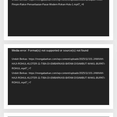
Pimpin-Rakor-Pemanfaatan-Pasar-Modern-Rokan-Hulu-1.mp4?_=6
Pemutar
Media error: Format(s) not supported or source(s) not found
Video
Unduh Berkas: https://mengabarkan.com/wp-content/uploads/2025/11/101-JAMAAH-
HAJI-ROHUL-KLOTER-11-TIBA-DI-EMBARKASI-BATAM-DISAMBUT-WAKIL-BUPATI-
ROHUL.mp4?_=7
Unduh Berkas: https://mengabarkan.com/wp-content/uploads/2025/11/101-JAMAAH-
HAJI-ROHUL-KLOTER-11-TIBA-DI-EMBARKASI-BATAM-DISAMBUT-WAKIL-BUPATI-
ROHUL.mp4?_=7