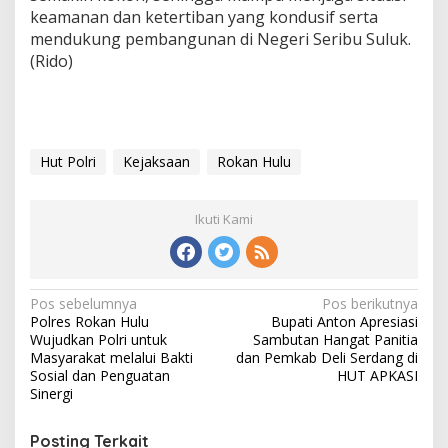
keamanan dan ketertiban yang kondusif serta
mendukung pembangunan di Negeri Seribu Suluk.
(Rido)
Hut Polri
Kejaksaan
Rokan Hulu
Ikuti Kami
Navigasi
Pos sebelumnya
Pos berikutnya
Polres Rokan Hulu
Bupati Anton Apresiasi
pos
Wujudkan Polri untuk
Sambutan Hangat Panitia
Masyarakat melalui Bakti
dan Pemkab Deli Serdang di
Sosial dan Penguatan
HUT APKASI
Sinergi
Posting Terkait