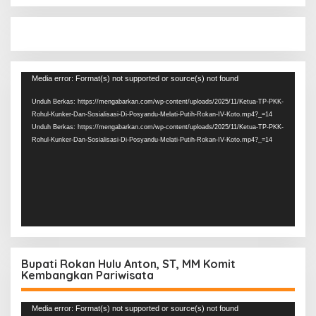
Pemutar
Media error: Format(s) not supported or source(s) not found
Video
Unduh Berkas: https://mengabarkan.com/wp-content/uploads/2025/11/Ketua-TP-PKK-
Rohul-Kunker-Dan-Sosialisasi-Di-Posyandu-Melati-Putih-Rokan-IV-Koto.mp4?_=14
Unduh Berkas: https://mengabarkan.com/wp-content/uploads/2025/11/Ketua-TP-PKK-
Rohul-Kunker-Dan-Sosialisasi-Di-Posyandu-Melati-Putih-Rokan-IV-Koto.mp4?_=14
Bupati Rokan Hulu Anton, ST, MM Komit
Kembangkan Pariwisata
Pemutar
Media error: Format(s) not supported or source(s) not found