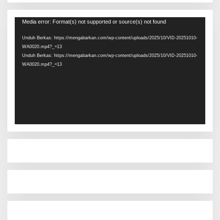
Pemutar
Media error: Format(s) not supported or source(s) not found
Video
Unduh Berkas: https://mengabarkan.com/wp-content/uploads/2025/10/VID-20251010-
WA0020.mp4?_=13
Unduh Berkas: https://mengabarkan.com/wp-content/uploads/2025/10/VID-20251010-
WA0020.mp4?_=13