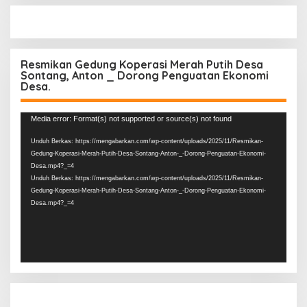
Resmikan Gedung Koperasi Merah Putih Desa
Sontang, Anton _ Dorong Penguatan Ekonomi
Desa.
Pemutar
Media error: Format(s) not supported or source(s) not found
Video
Unduh Berkas: https://mengabarkan.com/wp-content/uploads/2025/11/Resmikan-
Gedung-Koperasi-Merah-Putih-Desa-Sontang-Anton-_-Dorong-Penguatan-Ekonomi-
Desa.mp4?_=4
Unduh Berkas: https://mengabarkan.com/wp-content/uploads/2025/11/Resmikan-
Gedung-Koperasi-Merah-Putih-Desa-Sontang-Anton-_-Dorong-Penguatan-Ekonomi-
Desa.mp4?_=4