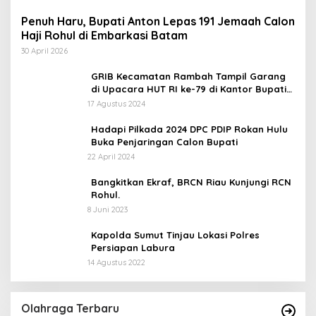
Penuh Haru, Bupati Anton Lepas 191 Jemaah Calon
Haji Rohul di Embarkasi Batam
30 April 2026
GRIB Kecamatan Rambah Tampil Garang
di Upacara HUT RI ke-79 di Kantor Bupati
Rokan Hulu!
17 Agustus 2024
Hadapi Pilkada 2024 DPC PDIP Rokan Hulu
Buka Penjaringan Calon Bupati
22 April 2024
Bangkitkan Ekraf, BRCN Riau Kunjungi RCN
Rohul.
8 Juni 2023
Kapolda Sumut Tinjau Lokasi Polres
Persiapan Labura
14 Agustus 2022
Olahraga Terbaru