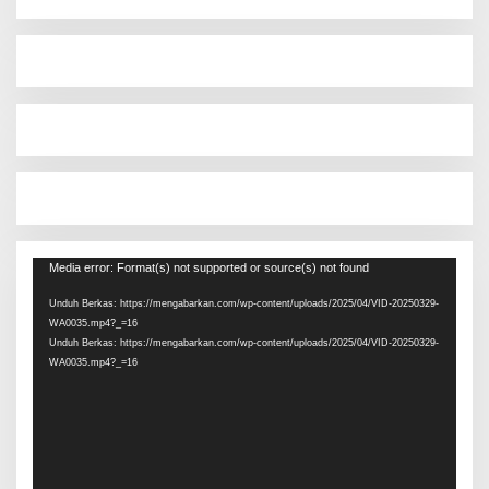
Pemutar
Media error: Format(s) not supported or source(s) not found
Video
Unduh Berkas: https://mengabarkan.com/wp-content/uploads/2025/04/VID-20250329-
WA0035.mp4?_=16
Unduh Berkas: https://mengabarkan.com/wp-content/uploads/2025/04/VID-20250329-
WA0035.mp4?_=16