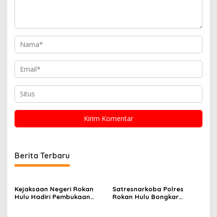
Berita Terbaru
Kejaksaan Negeri Rokan
Satresnarkoba Polres
Hulu Hadiri Pembukaan
Rokan Hulu Bongkar
Apel Bulan Bakti Pramuka
Dugaan Peredaran Sabu,
Tingkat Kabupaten Rokan
Pelaku Ditangkap di