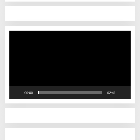
Pemutar
Video
00:00
02:41