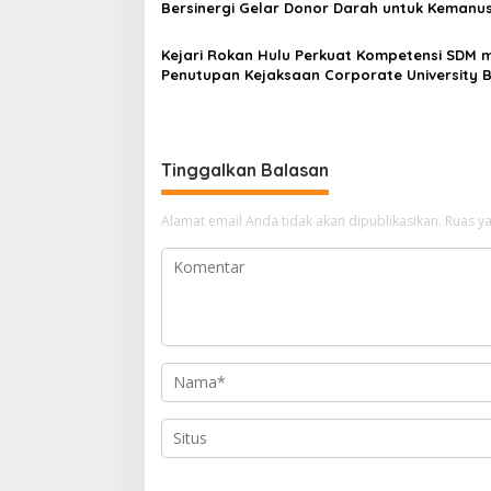
Bersinergi Gelar Donor Darah untuk Kemanu
Kejari Rokan Hulu Perkuat Kompetensi SDM m
Penutupan Kejaksaan Corporate University 
Perencanaan 2026
Tinggalkan Balasan
Alamat email Anda tidak akan dipublikasikan.
Ruas ya