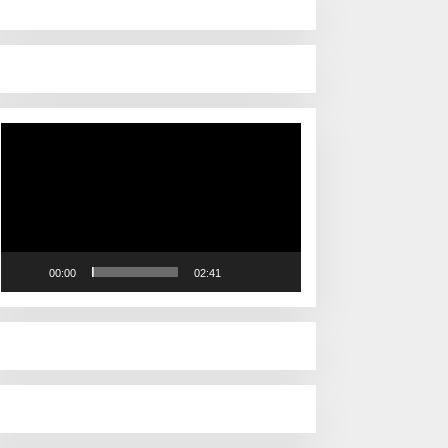
Pemutar
Video
00:00
02:41