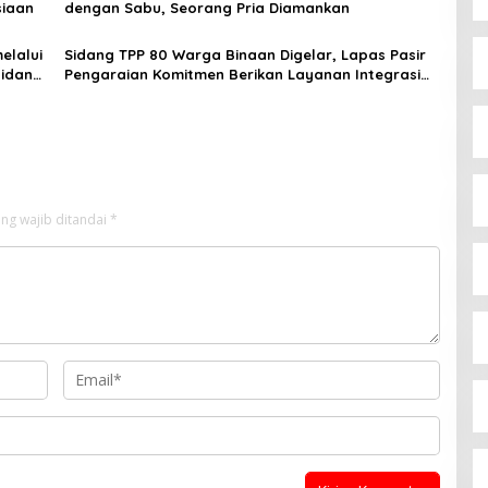
siaan
dengan Sabu, Seorang Pria Diamankan
elalui
Sidang TPP 80 Warga Binaan Digelar, Lapas Pasir
Bidang
Pengaraian Komitmen Berikan Layanan Integrasi
Transparan dan Gratis
ng wajib ditandai
*