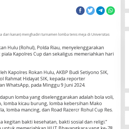
 dari kanan) menghadiri turnamen lomba tenis meja di Universitas
m
an Hulu (Rohul), Polda Riau, menyelenggarakan
piala Kapolres Cup dan sekaligus memeriahkan hari
leh Kapolres Rokan Hulu, AKBP Budi Setiyono SIK,
l Rahmat Hidayat SIK, kepada reporter
an WhatsApp, pada Minggu 9 Juni 2024.
apun lomba yang diselenggarakan adalah bola voli,
ino, lomba kicau burung, lomba kebersihan Mako
la, lomba mancing, dan Road Razercr Rohul Cup Res.
a kegitan bakti kesehatan, bakti sosial dan religi.”
kan untuk memeriahkan HUT Bhayangkara yang ke-78