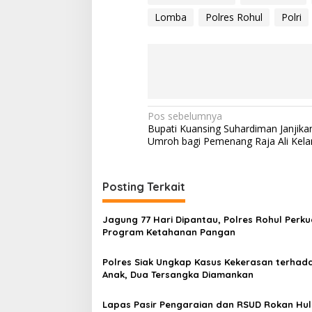
Lomba
Polres Rohul
Polri
Navigasi
Pos sebelumnya
Bupati Kuansing Suhardiman Janjik
pos
Umroh bagi Pemenang Raja Ali Kela
Posting Terkait
Jagung 77 Hari Dipantau, Polres Rohul Perku
Program Ketahanan Pangan
Polres Siak Ungkap Kasus Kekerasan terhad
Anak, Dua Tersangka Diamankan
Lapas Pasir Pengaraian dan RSUD Rokan Hul