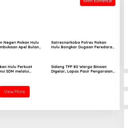
n Negeri Rokan Hulu
Satresnarkoba Polres Rokan
embukaan Apel Bulan
Hulu Bongkar Dugaan Peredaran
amuka Tingkat
Sabu, Pelaku Ditangkap di
n Rokan Hulu 2026
Perkebunan Sawit
okan Hulu Perkuat
Sidang TPP 80 Warga Binaan
si SDM melalui
Digelar, Lapas Pasir Pengaraian
n Kejaksaan Corporate
Komitmen Berikan Layanan
ty Bidang Perencanaan
Integrasi Transparan dan Gratis
View More