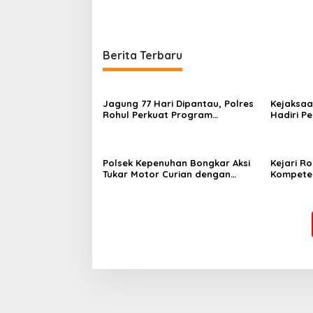
Berita Terbaru
Jagung 77 Hari Dipantau, Polres
Kejaksaa
Rohul Perkuat Program
Hadiri P
Ketahanan Pangan
Bakti Pr
Kabupate
Polsek Kepenuhan Bongkar Aksi
Kejari R
Tukar Motor Curian dengan
Kompeten
Sabu, Seorang Pria Diamankan
Penutupa
Universi
2026