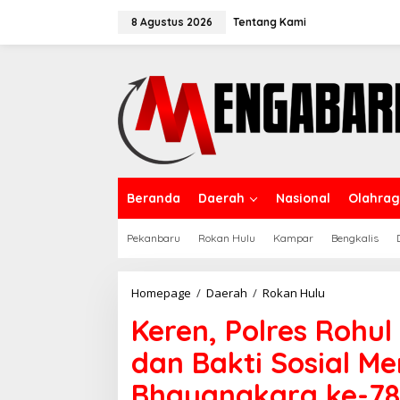
Lewati
ke
8 Agustus 2026
Tentang Kami
konten
Beranda
Daerah
Nasional
Olahra
Pekanbaru
Rokan Hulu
Kampar
Bengkalis
Keren,
Homepage
/
Daerah
/
Rokan Hulu
Polres
Keren, Polres Rohu
Rohul
Gelar
dan Bakti Sosial M
Berbagai
Lomba
Bhayangkara ke-78
dan