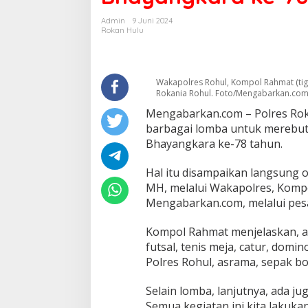
Bakti
Sosial
Admin
9 Juni 2024
Meriahkan
Rokan Hulu
HUT
Bhayangkara
ke-
78
Wakapolres Rohul, Kompol Rahmat (tiga
Rokania Rohul. Foto/Mengabarkan.co
Mengabarkan.com – Polres Rok
barbagai lomba untuk merebut 
Bhayangkara ke-78 tahun.
Hal itu disampaikan langsung o
MH, melalui Wakapolres, Kompo
Mengabarkan.com, melalui pes
Kompol Rahmat menjelaskan, ad
futsal, tenis meja, catur, dom
Polres Rohul, asrama, sepak bo
Selain lomba, lanjutnya, ada jug
Semua kegiatan ini kita laku