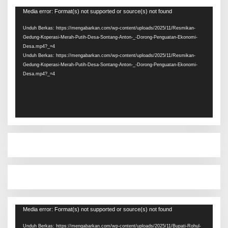
Pemutar
Media error: Format(s) not supported or source(s) not found
Video
Unduh Berkas: https://mengabarkan.com/wp-content/uploads/2025/11/Resmikan-
Gedung-Koperasi-Merah-Putih-Desa-Sontang-Anton-_-Dorong-Penguatan-Ekonomi-
Desa.mp4?_=4
Unduh Berkas: https://mengabarkan.com/wp-content/uploads/2025/11/Resmikan-
Gedung-Koperasi-Merah-Putih-Desa-Sontang-Anton-_-Dorong-Penguatan-Ekonomi-
Desa.mp4?_=4
Pemutar
Media error: Format(s) not supported or source(s) not found
Video
Unduh Berkas: https://mengabarkan.com/wp-content/uploads/2025/11/Bupati-Rohul-