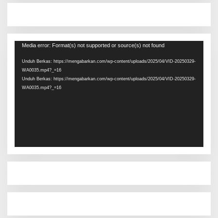
Pemutar
Media error: Format(s) not supported or source(s) not found
Video
Unduh Berkas: https://mengabarkan.com/wp-content/uploads/2025/04/VID-20250329-
WA0035.mp4?_=16
Unduh Berkas: https://mengabarkan.com/wp-content/uploads/2025/04/VID-20250329-
WA0035.mp4?_=16