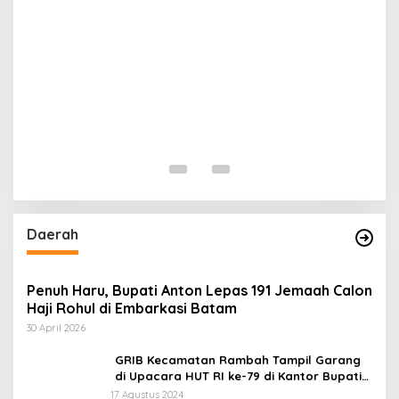
N
T
Di 
Daerah
Penuh Haru, Bupati Anton Lepas 191 Jemaah Calon
Haji Rohul di Embarkasi Batam
30 April 2026
GRIB Kecamatan Rambah Tampil Garang
di Upacara HUT RI ke-79 di Kantor Bupati
Rokan Hulu!
17 Agustus 2024