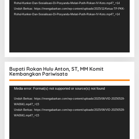
Rohul-Kunker-Dan-Sosialisasi-Di-Posyandu-Melati-Putih-Rokan-IV-Koto.mp4?_=14
Unduh Berkas: https://mengabarkan.com/wp-content/uploads/2025/11/Ketua-TP-PKK-
Rohul-Kunker-Dan-Sosialisasi-Di-Posyandu-Melati-Putih-Rokan-IV-Koto.mp4?_=14
Bupati Rokan Hulu Anton, ST, MM Komit
Kembangkan Pariwisata
Pemutar
Media error: Format(s) not supported or source(s) not found
Video
Unduh Berkas: https://mengabarkan.com/wp-content/uploads/2025/06/VID-20250529-
WA0041.mp4?_=15
Unduh Berkas: https://mengabarkan.com/wp-content/uploads/2025/06/VID-20250529-
WA0041.mp4?_=15