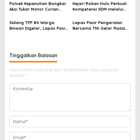
Pelaku Ditangkap di
Darah untuk Kemanusiaan
Polsek Kepenuhan Bongkar
Kejari Rokan Hulu Perkuat
Perkebunan Sawit
Aksi Tukar Motor Curian
Kompetensi SDM melalui
dengan Sabu, Seorang Pria
Penutupan Kejaksaan
Diamankan
Corporate University
Sidang TPP 80 Warga
Lapas Pasir Pengaraian
Bidang Perencanaan 2026
Binaan Digelar, Lapas Pasir
Bersama TNI Gelar Razia
Pengaraian Komitmen
Gabungan, Tegaskan
Berikan Layanan Integrasi
Komitmen Ciptakan Lapas
Transparan dan Gratis
Bersih Narkoba
Tinggalkan Balasan
Alamat email Anda tidak akan dipublikasikan.
Ruas yang wajib
ditandai
*