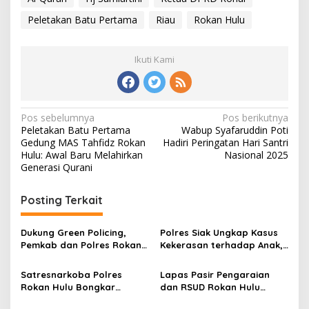
Peletakan Batu Pertama
Riau
Rokan Hulu
Ikuti Kami
Navigasi
Pos sebelumnya
Pos berikutnya
Peletakan Batu Pertama
Wabup Syafaruddin Poti
pos
Gedung MAS Tahfidz Rokan
Hadiri Peringatan Hari Santri
Hulu: Awal Baru Melahirkan
Nasional 2025
Generasi Qurani
Posting Terkait
Dukung Green Policing,
Polres Siak Ungkap Kasus
Pemkab dan Polres Rokan
Kekerasan terhadap Anak,
Hulu Matangkan Perda
Dua Tersangka Diamankan
Lingkungan Hidup
Satresnarkoba Polres
Lapas Pasir Pengaraian
Rokan Hulu Bongkar
dan RSUD Rokan Hulu
Dugaan Peredaran Sabu,
Bersinergi Gelar Donor