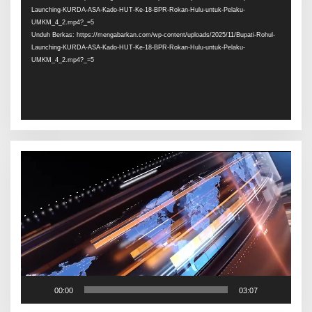
Launching-KURDA-ASA-Kado-HUT-Ke-18-BPR-Rokan-Hulu-untuk-Pelaku-
UMKM_4_2.mp4?_=5
Unduh Berkas: https://mengabarkan.com/wp-content/uploads/2025/11/Bupati-Rohul-
Launching-KURDA-ASA-Kado-HUT-Ke-18-BPR-Rokan-Hulu-untuk-Pelaku-
UMKM_4_2.mp4?_=5
Pemutar
Video
00:00
03:07