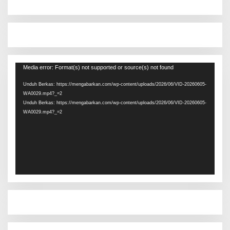
Pemutar
Media error: Format(s) not supported or source(s) not found
Video
Unduh Berkas: https://mengabarkan.com/wp-content/uploads/2026/06/VID-20260605-
WA0029.mp4?_=2
Unduh Berkas: https://mengabarkan.com/wp-content/uploads/2026/06/VID-20260605-
WA0029.mp4?_=2