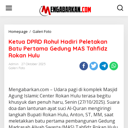
Lewati
ke
konten
Ketua
Homepage
/
Galeri Foto
DPRD
Ketua DPRD Rohul Hadiri Peletakan
Rohul
Hadiri
Batu Pertama Gedung MAS Tahfidz
Peletakan
Rokan Hulu
Batu
Pertama
Admin
27 Oktober 2025
Gedung
Galeri Foto
MAS
Tahfidz
Rokan
Hulu
Mengabarkan.com – Udara pagi di komplek Masjid
Agung Islamic Center Rokan Hulu terasa begitu
khusyuk dan penuh haru, Senin (27/10/2025). Suara
doa dan lantunan ayat suci Al-Quran mengiringi
langkah Bupati Rokan Hulu, Anton, ST, MM, saat
meletakkan batu pertama pembangunan Gedung
Madrasah Aliyah Swasta (MAS) Tahfidz Rokan Hulu,