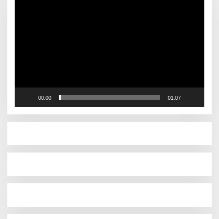
Pemutar
Video
00:00
01:07