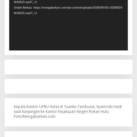
WA0015.mp4?_=1
Unduh Berkas: https://mengabarkan.com/wp-content/uploads/2026/06/VID-20260624-
WA0015.mp4?_=1
Kepala Kantor UPBU Kelas III Tuanku Tambusai, Syamrizki Hadi
saat kunjungan ke Kantor Kejaksaan Negeri Rokan Hulu.
Foto/Mengabarkan.com.