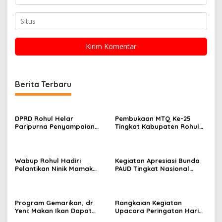
Berita Terbaru
DPRD Rohul Helar
Pembukaan MTQ Ke-25
Paripurna Penyampaian
Tingkat Kabupaten Rohul
Ranperda
Berjalan Meriah Dan
Pertanggungjawaban
Lancar
Anggaran Pendapatan dan
Belanja Daerah Tahun
Wabup Rohul Hadiri
Kegiatan Apresiasi Bunda
Anggaran 2025
Pelantikan Ninik Mamak
PAUD Tingkat Nasional
Suku Ampu Luhak
Tahun 2025 Berlangsung
Kepenuhan
Khidmat
Program Gemarikan, dr
Rangkaian Kegiatan
Yeni: Makan Ikan Dapat
Upacara Peringatan Hari
Membuat Generasi Sehat
Pahlawan Nasional Ke-80