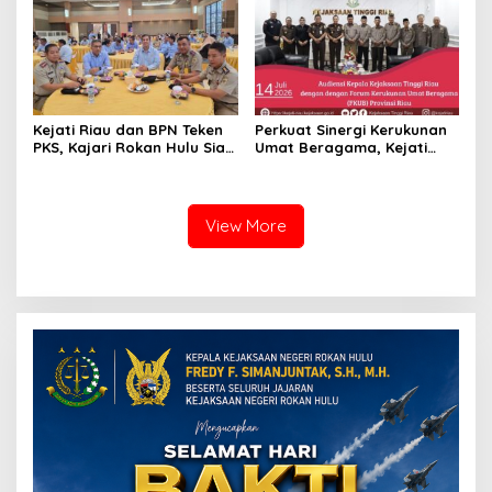
Kejati Riau dan BPN Teken
Perkuat Sinergi Kerukunan
PKS, Kajari Rokan Hulu Siap
Umat Beragama, Kejati
Perkuat Pendampingan
Riau Terima Audiensi FKUB
Hukum Pertanahan
Riau
View More