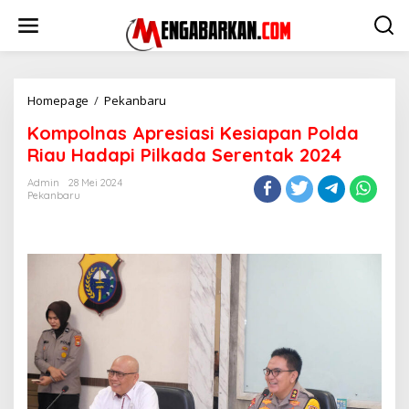
Lewati
ke
konten
Kompolnas
Homepage
/
Pekanbaru
Apresiasi
Kompolnas Apresiasi Kesiapan Polda
Kesiapan
Polda
Riau Hadapi Pilkada Serentak 2024
Riau
Hadapi
Admin
28 Mei 2024
Pekanbaru
Pilkada
Serentak
2024