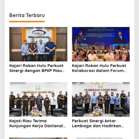
Berita Terbaru
Kajari Rokan Hulu Perkuat
Kajari Rokan Hulu Perkuat
Sinergi dengan BPKP Riau
Kolaborasi dalam Forum
dalam Penanganan
Kepatuhan Jaminan Sosial
Perkara Tindak Pidana
Ketenagakerjaan
Korupsi
Kajati Riau Terima
Perkuat Sinergi Antar
Kunjungan Kerja Danlanal
Lembaga dan Hadirkan
Dumai, Perkuat Sinergi dan
Layanan BPJS Keliling
Kolaborasi Antar Lembaga