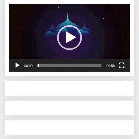
Pemutar
Video
00:00
00:58