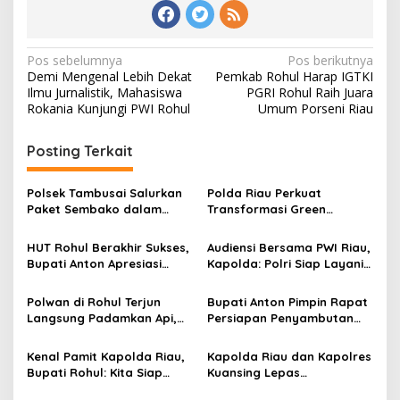
Navigasi
Pos sebelumnya
Pos berikutnya
Demi Mengenal Lebih Dekat
Pemkab Rohul Harap IGTKI
pos
Ilmu Jurnalistik, Mahasiswa
PGRI Rohul Raih Juara
Rokania Kunjungi PWI Rohul
Umum Porseni Riau
Posting Terkait
Polsek Tambusai Salurkan
Polda Riau Perkuat
Paket Sembako dalam
Transformasi Green
Program JALUR, Pererat
Policing Melalui
Hubungan dengan
Pembentukan Pusat Studi
HUT Rohul Berakhir Sukses,
Audiensi Bersama PWI Riau,
Masyarakat
Kepolisian dan Lingkungan
Bupati Anton Apresiasi
Kapolda: Polri Siap Layani
Seluruh Panitia dan
Masyarakat Setiap Saat
Petugas Lapangan
Polwan di Rohul Terjun
Bupati Anton Pimpin Rapat
Langsung Padamkan Api,
Persiapan Penyambutan
Aksinya Mendapat
Kapolda Riau ke Rokan
Apresiasi
Hulu
Kenal Pamit Kapolda Riau,
Kapolda Riau dan Kapolres
Bupati Rohul: Kita Siap
Kuansing Lepas
Berkolaborasi
Keberangkatan Personel