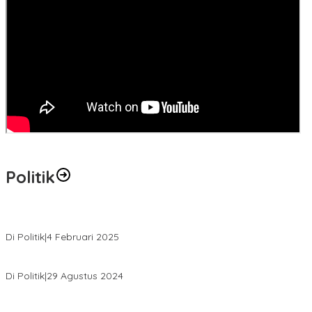
Politik
MK Tolak Gugatan Kelmi Amri-Asparaini
Di Politik
|
4 Februari 2025
Daftar ke KPUD, Anton-Poti Disambut Ribuan Pendukungnya
Di Politik
|
29 Agustus 2024
Novliwanda Ade Putra Ditunjuk sebagai Ketua Tim Koalisi