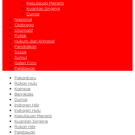
Kepulauan Meranti
Kuantan Singingi
Dumai
Nasional
Olahraga
Otomatif
Politik
Hukum dan Kriminal
Pendidikan
Sosok
Sumut
Galeri Foto
Pelalawan
Pekanbaru
Rokan Hulu
Kampar
Bengkalis
Dumai
Indragiri Hilir
Indragiri Hulu
Kepulauan Meranti
Kuantan Singingi
Rokan Hilir
Pelalawan