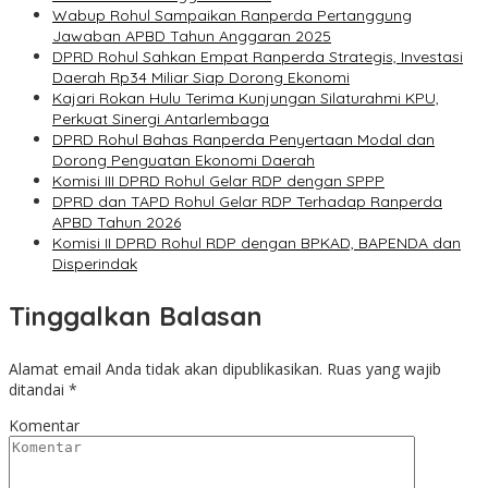
Wabup Rohul Sampaikan Ranperda Pertanggung
Jawaban APBD Tahun Anggaran 2025
DPRD Rohul Sahkan Empat Ranperda Strategis, Investasi
Daerah Rp34 Miliar Siap Dorong Ekonomi
Kajari Rokan Hulu Terima Kunjungan Silaturahmi KPU,
Perkuat Sinergi Antarlembaga
DPRD Rohul Bahas Ranperda Penyertaan Modal dan
Dorong Penguatan Ekonomi Daerah
Komisi III DPRD Rohul Gelar RDP dengan SPPP
DPRD dan TAPD Rohul Gelar RDP Terhadap Ranperda
APBD Tahun 2026
Komisi II DPRD Rohul RDP dengan BPKAD, BAPENDA dan
Disperindak
Tinggalkan Balasan
Alamat email Anda tidak akan dipublikasikan.
Ruas yang wajib
ditandai
*
Komentar