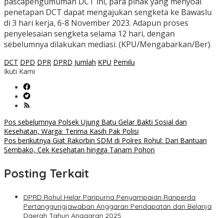
pascapengumuman DCT ini, para pihak yang menyoal
penetapan DCT dapat mengajukan sengketa ke Bawaslu
di 3 hari kerja, 6-8 November 2023. Adapun proses
penyelesaian sengketa selama 12 hari, dengan
sebelumnya dilakukan mediasi. (KPU/Mengabarkan/Ber).
DCT
DPD
DPR
DPRD
Jumlah
KPU
Pemilu
Ikuti Kami
Navigasi
Pos sebelumnya
Polsek Ujung Batu Gelar Bakti Sosial dan
Kesehatan, Warga: Terima Kasih Pak Polisi
pos
Pos berikutnya
Giat Rakorbin SDM di Polres Rohul: Dari Bantuan
Sembako, Cek Kesehatan hingga Tanam Pohon
Posting Terkait
DPRD Rohul Helar Paripurna Penyampaian Ranperda
Pertanggungjawaban Anggaran Pendapatan dan Belanja
Daerah Tahun Anggaran 2025