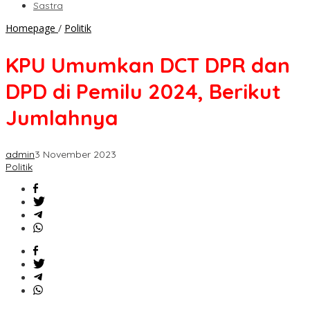
Sastra
KPU
Homepage
/
Politik
Umumkan
DCT
KPU Umumkan DCT DPR dan
DPR
dan
DPD di Pemilu 2024, Berikut
DPD
di
Jumlahnya
Pemilu
2024,
Berikut
admin
3 November 2023
Jumlahnya
Politik