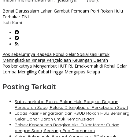
Bonai Darussalam
Lahan Gambut
Pemdam
Polri
Rokan Hulu
Terbakar
TNI
Ikuti Kami
Navigasi
Pos sebelumnya
Bapeda Rohul Gelar Sosialisasi untuk
Meningkatkan Kinerja Pengelolaan Keuangan Daerah
pos
Pos berikutnya
Menyambut HUT RI, Emak-emak di Rohul Gelar
Lomba Mengiling Cabai hingga Mengupas Kelapa
Posting Terkait
Satresnarkoba Polres Rokan Hulu Bongkar Dugaan
Peredaran Sabu, Pelaku Ditangkap di Perkebunan Sawit
Lapas Pasir Pengaraian dan RSUD Rokan Hulu Bersinergi
Gelar Donor Darah untuk Kemanusiaan
Polsek Kepenuhan Bongkar Aksi Tukar Motor Curian
dengan Sabu, Seorang Pria Diamankan
Kejari Rokan Hulu Perkuat Kompetensi SDM melalui