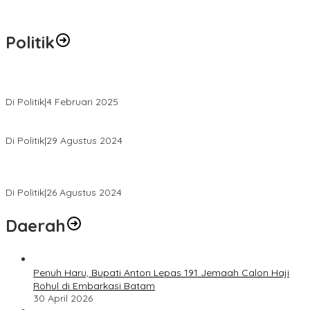
Politik
MK Tolak Gugatan Kelmi Amri-Asparaini
Di Politik
|
4 Februari 2025
Daftar ke KPUD, Anton-Poti Disambut Ribuan Pendukungnya
Di Politik
|
29 Agustus 2024
Novliwanda Ade Putra Ditunjuk sebagai Ketua Tim Koalisi
Bersama “Membangun Negeri”
Di Politik
|
26 Agustus 2024
Daerah
Penuh Haru, Bupati Anton Lepas 191 Jemaah Calon Haji
Rohul di Embarkasi Batam
30 April 2026