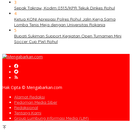
3
Sepak Takraw, Kodim 0313/KPR Tekuk Dinkes Rohul
4
Ketua KONI Apresiasi Polres Rohul Jalin Kerja Sama
Lomba Tenis Meja dengan Universitas Rokania
5
Bupati Sukiman Support Kegiatan Open Turnamen Mini
Soccer Cup PWI Rohul
Hak Cipta © Mengabarkan.com
Alamat Redaksi
Pedoman Media Siber
Redaksional
Tentang Kami
Group Lumbung Informasi Media (LIM)