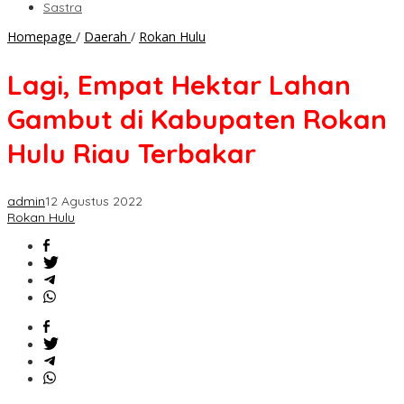
Sastra
Lagi,
Homepage
/
Daerah
/
Rokan Hulu
Empat
Hektar
Lagi, Empat Hektar Lahan
Lahan
Gambut
Gambut di Kabupaten Rokan
di
Kabupaten
Hulu Riau Terbakar
Rokan
Hulu
Riau
admin
12 Agustus 2022
Terbakar
Rokan Hulu