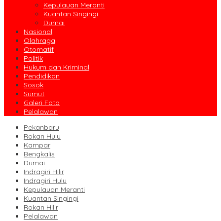
Kepulauan Meranti
Kuantan Singingi
Dumai
Nasional
Olahraga
Otomatif
Politik
Hukum dan Kriminal
Pendidikan
Sosok
Sumut
Galeri Foto
Pelalawan
Pekanbaru
Rokan Hulu
Kampar
Bengkalis
Dumai
Indragiri Hilir
Indragiri Hulu
Kepulauan Meranti
Kuantan Singingi
Rokan Hilir
Pelalawan