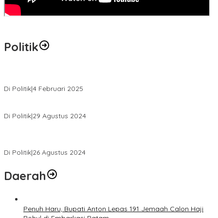
Politik
MK Tolak Gugatan Kelmi Amri-Asparaini
Di Politik
|
4 Februari 2025
Daftar ke KPUD, Anton-Poti Disambut Ribuan Pendukungnya
Di Politik
|
29 Agustus 2024
Novliwanda Ade Putra Ditunjuk sebagai Ketua Tim Koalisi
Bersama “Membangun Negeri”
Di Politik
|
26 Agustus 2024
Daerah
Penuh Haru, Bupati Anton Lepas 191 Jemaah Calon Haji