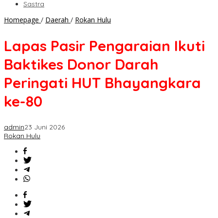
Sastra
Lapas
Homepage
/
Daerah
/
Rokan Hulu
Pasir
Pengaraian
Lapas Pasir Pengaraian Ikuti
Ikuti
Baktikes
Baktikes Donor Darah
Donor
Darah
Peringati HUT Bhayangkara
Peringati
HUT
ke-80
Bhayangkara
ke-
80
admin
23 Juni 2026
Rokan Hulu