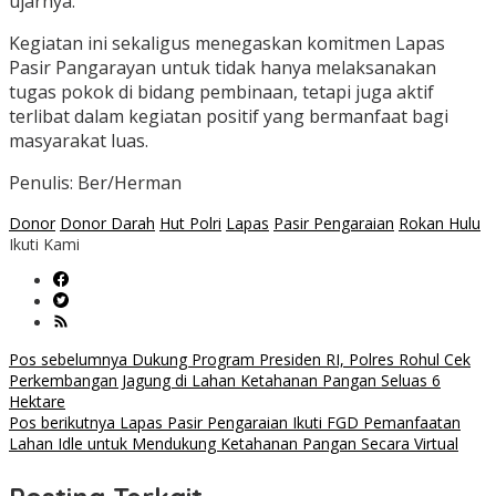
ujarnya.
Kegiatan ini sekaligus menegaskan komitmen Lapas
Pasir Pangarayan untuk tidak hanya melaksanakan
tugas pokok di bidang pembinaan, tetapi juga aktif
terlibat dalam kegiatan positif yang bermanfaat bagi
masyarakat luas.
Penulis: Ber/Herman
Donor
Donor Darah
Hut Polri
Lapas
Pasir Pengaraian
Rokan Hulu
Ikuti Kami
Navigasi
Pos sebelumnya
Dukung Program Presiden RI, Polres Rohul Cek
Perkembangan Jagung di Lahan Ketahanan Pangan Seluas 6
pos
Hektare
Pos berikutnya
Lapas Pasir Pengaraian Ikuti FGD Pemanfaatan
Lahan Idle untuk Mendukung Ketahanan Pangan Secara Virtual