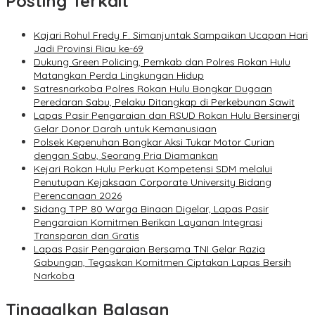
Posting Terkait
Kajari Rohul Fredy F. Simanjuntak Sampaikan Ucapan Hari
Jadi Provinsi Riau ke-69
Dukung Green Policing, Pemkab dan Polres Rokan Hulu
Matangkan Perda Lingkungan Hidup
Satresnarkoba Polres Rokan Hulu Bongkar Dugaan
Peredaran Sabu, Pelaku Ditangkap di Perkebunan Sawit
Lapas Pasir Pengaraian dan RSUD Rokan Hulu Bersinergi
Gelar Donor Darah untuk Kemanusiaan
Polsek Kepenuhan Bongkar Aksi Tukar Motor Curian
dengan Sabu, Seorang Pria Diamankan
Kejari Rokan Hulu Perkuat Kompetensi SDM melalui
Penutupan Kejaksaan Corporate University Bidang
Perencanaan 2026
Sidang TPP 80 Warga Binaan Digelar, Lapas Pasir
Pengaraian Komitmen Berikan Layanan Integrasi
Transparan dan Gratis
Lapas Pasir Pengaraian Bersama TNI Gelar Razia
Gabungan, Tegaskan Komitmen Ciptakan Lapas Bersih
Narkoba
Tinggalkan Balasan