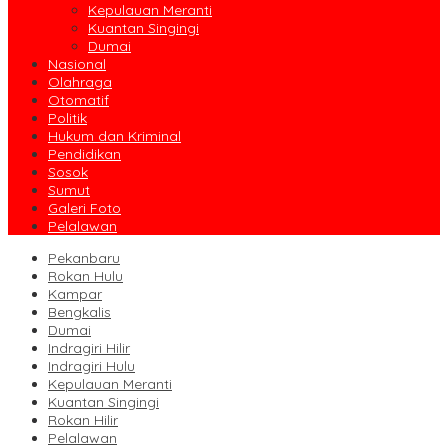
Kepulauan Meranti
Kuantan Singingi
Dumai
Nasional
Olahraga
Otomatif
Politik
Hukum dan Kriminal
Pendidikan
Sosok
Sumut
Galeri Foto
Pelalawan
Pekanbaru
Rokan Hulu
Kampar
Bengkalis
Dumai
Indragiri Hilir
Indragiri Hulu
Kepulauan Meranti
Kuantan Singingi
Rokan Hilir
Pelalawan