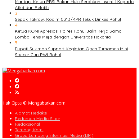
Mantap! Ketua PBSI Rokan Hulu Serahkan Insentif Kepada
Atlet dan Pelatih
3
Sepak Takraw, Kodim 0313/KPR Tekuk Dinkes Rohul
4
Ketua KONI Apresiasi Polres Rohul Jalin Kerja Sama
Lomba Tenis Meja dengan Universitas Rokania
5
Bupati Sukiman Support Kegiatan Open Turnamen Mini
Soccer Cup PWI Rohul
Hak Cipta © Mengabarkan.com
Alamat Redaksi
Pedoman Media Siber
Redaksional
Tentang Kami
Group Lumbung Informasi Media (LIM)