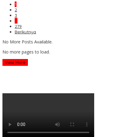
1
2
3
…
279
Berikutnya
No More Posts Available.
No more pages to load.
View More