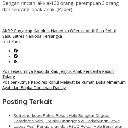
Dengan rincian laki-laki 30 orang, perempuan 3 orang
dan seorang anak-anak. (Paber).
AKBP Pangucap
Kapolres
Narkotika
OPerasi Antik
Riau
Rohul
Sabu
Satres Narkoba
Tersangka
Ikuti Kami
Navigasi
Pos sebelumnya
Kapolda Riau Jenguk Anak Penderita Rapuh
Tulang
pos
Pos berikutnya
Kapolres Rohul Melayat ke Rumah Duka Almarhum
Ayah dari Bripka Dorisman Daulay
Posting Terkait
Satresnarkoba Polres Rokan Hulu Bongkar Dugaan
Peredaran Sabu, Pelaku Ditangkap di Perkebunan Sawit
Lapas Pasir Pengaraian dan RSUD Rokan Hulu Bersinergi