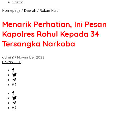
Sastra
Menarik
Homepage
/
Daerah
/
Rokan Hulu
Perhatian,
Ini
Menarik Perhatian, Ini Pesan
Pesan
Kapolres
Kapolres Rohul Kepada 34
Rohul
Kepada
Tersangka Narkoba
34
Tersangka
Narkoba
admin
17 November 2022
Rokan Hulu