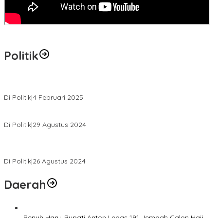
Politik
MK Tolak Gugatan Kelmi Amri-Asparaini
Di Politik
|
4 Februari 2025
Daftar ke KPUD, Anton-Poti Disambut Ribuan Pendukungnya
Di Politik
|
29 Agustus 2024
Novliwanda Ade Putra Ditunjuk sebagai Ketua Tim Koalisi
Bersama “Membangun Negeri”
Di Politik
|
26 Agustus 2024
Daerah
Penuh Haru, Bupati Anton Lepas 191 Jemaah Calon Haji