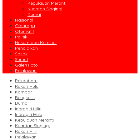
Kepulauan Meranti
Kuantan Singingi
Dumai
Nasional
Olahraga
Otomatif
Politik
Hukum dan Kriminal
Pendidikan
Sosok
Sumut
Galeri Foto
Pelalawan
Pekanbaru
Rokan Hulu
Kampar
Bengkalis
Dumai
Indragiri Hilir
Indragiri Hulu
Kepulauan Meranti
Kuantan Singingi
Rokan Hilir
Pelalawan