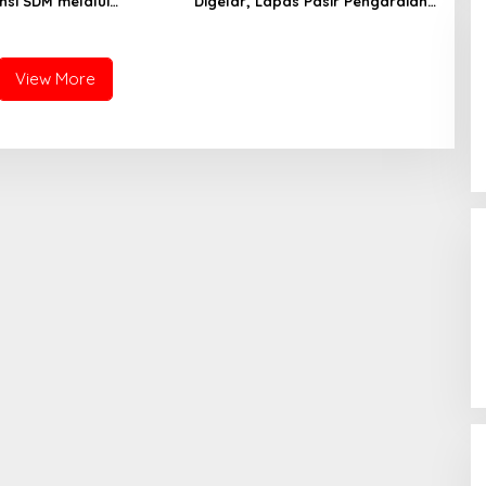
si SDM melalui
Digelar, Lapas Pasir Pengaraian
n Kejaksaan Corporate
Komitmen Berikan Layanan
ty Bidang Perencanaan
Integrasi Transparan dan Gratis
View More