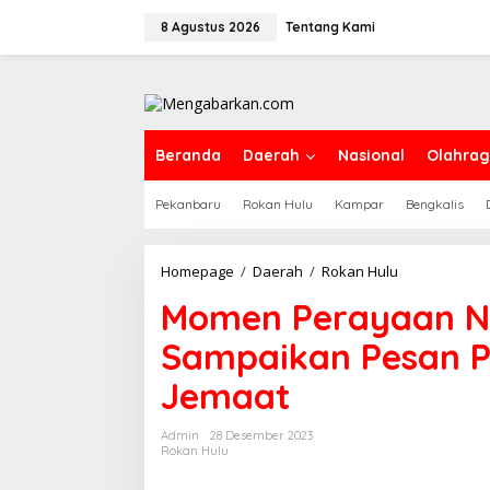
Lewati
ke
8 Agustus 2026
Tentang Kami
konten
Beranda
Daerah
Nasional
Olahra
Pekanbaru
Rokan Hulu
Kampar
Bengkalis
Momen
Homepage
/
Daerah
/
Rokan Hulu
Perayaan
Momen Perayaan Na
Natal,
Kapolres
Sampaikan Pesan 
Rohul
Sampaikan
Jemaat
Pesan
Pemilu
Damai
Admin
28 Desember 2023
Kepada
Rokan Hulu
Jemaat