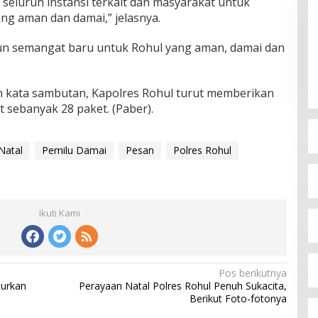
 seluruh instansi terkait dan masyarakat untuk
g aman dan damai,” jelasnya.
ngun semangat baru untuk Rohul yang aman, damai dan
 kata sambutan, Kapolres Rohul turut memberikan
t sebanyak 28 paket. (Paber).
Natal
Pemilu Damai
Pesan
Polres Rohul
Ikuti Kami
Pos berikutnya
lurkan
Perayaan Natal Polres Rohul Penuh Sukacita,
Berikut Foto-fotonya