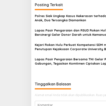
Posting Terkait
Polres Siak Ungkap Kasus Kekerasan terhad
Anak, Dua Tersangka Diamankan
Lapas Pasir Pengaraian dan RSUD Rokan Hul
Bersinergi Gelar Donor Darah untuk Kemanu
Kejari Rokan Hulu Perkuat Kompetensi SDM m
Penutupan Kejaksaan Corporate University 
Perencanaan 2026
Lapas Pasir Pengaraian Bersama TNI Gelar 
Gabungan, Tegaskan Komitmen Ciptakan La
Bersih Narkoba
Tinggalkan Balasan
Alamat email Anda tidak akan dipublikasikan.
Ruas ya