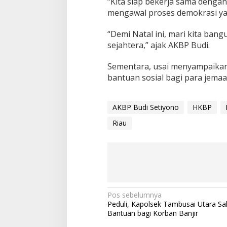
“Kita siap bekerja sama dengan
mengawal proses demokrasi yan
“Demi Natal ini, mari kita ba
sejahtera,” ajak AKBP Budi.
Sementara, usai menyampaikan
bantuan sosial bagi para jemaa
AKBP Budi Setiyono
HKBP
Riau
Navigasi
Pos sebelumnya
Peduli, Kapolsek Tambusai Utara Sa
pos
Bantuan bagi Korban Banjir