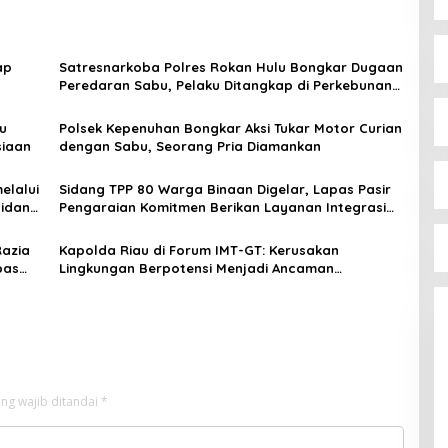
ap
Satresnarkoba Polres Rokan Hulu Bongkar Dugaan
Peredaran Sabu, Pelaku Ditangkap di Perkebunan
Sawit
u
Polsek Kepenuhan Bongkar Aksi Tukar Motor Curian
siaan
dengan Sabu, Seorang Pria Diamankan
elalui
Sidang TPP 80 Warga Binaan Digelar, Lapas Pasir
Bidang
Pengaraian Komitmen Berikan Layanan Integrasi
Transparan dan Gratis
Razia
Kapolda Riau di Forum IMT-GT: Kerusakan
pas
Lingkungan Berpotensi Menjadi Ancaman
Keamanan
ng wajib ditandai
*