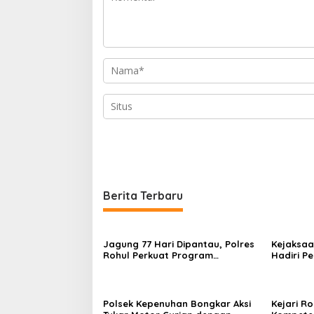
Berita Terbaru
Jagung 77 Hari Dipantau, Polres
Kejaksaa
Rohul Perkuat Program
Hadiri P
Ketahanan Pangan
Bakti Pr
Kabupate
Polsek Kepenuhan Bongkar Aksi
Kejari R