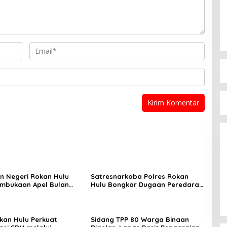
n Negeri Rokan Hulu
Satresnarkoba Polres Rokan
embukaan Apel Bulan
Hulu Bongkar Dugaan Peredaran
amuka Tingkat
Sabu, Pelaku Ditangkap di
n Rokan Hulu 2026
Perkebunan Sawit
okan Hulu Perkuat
Sidang TPP 80 Warga Binaan