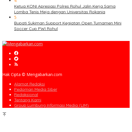
4
Ketua KONI Apresiasi Polres Rohul Jalin Kerja Sama
Lomba Tenis Meja dengan Universitas Rokania
5
Bupati Sukiman Support Kegiatan Open Turnamen Mini
Soccer Cup PWI Rohul
Hak Cipta © Mengabarkan.com
Alamat Redaksi
Pedoman Media Siber
Redaksional
Tentang Kami
Group Lumbung Informasi Media (LIM)