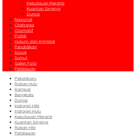
Kepulauan Meranti
Kuantan Singingi
Dumai
Nasional
Olahraga
Otomatif
Politik
Hukum dan Kriminal
Pendidikan
Sosok
Sumut
Galeri Foto
Pelalawan
Pekanbaru
Rokan Hulu
Kampar
Bengkalis
Dumai
Indragiri Hilir
Indragiri Hulu
Kepulauan Meranti
Kuantan Singingi
Rokan Hilir
Pelalawan