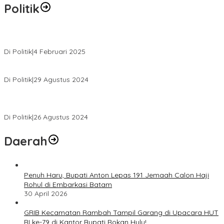
Politik
MK Tolak Gugatan Kelmi Amri-Asparaini
Di Politik
|
4 Februari 2025
Daftar ke KPUD, Anton-Poti Disambut Ribuan Pendukungnya
Di Politik
|
29 Agustus 2024
Novliwanda Ade Putra Ditunjuk sebagai Ketua Tim Koalisi
Bersama “Membangun Negeri”
Di Politik
|
26 Agustus 2024
Daerah
Penuh Haru, Bupati Anton Lepas 191 Jemaah Calon Haji
Rohul di Embarkasi Batam
30 April 2026
GRIB Kecamatan Rambah Tampil Garang di Upacara HUT
RI ke-79 di Kantor Bupati Rokan Hulu!