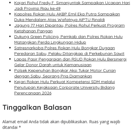
Kajari Rohul Fredy F. Simanjuntak Sampaikan Ucapan Hari
Jadi Provinsi Riau ke-69
Kapolres Rokan Hulu AKBP Emil Eka Putra Sampaikan
Duka Mendalam Atas Wafatnya AIPTU Rinaldi
Jagung 77 Hari Dipantau, Polres Rohul Perkuat Program
Ketahanan Pangan
Dukung Green Policing, Pemkab dan Polres Rokan Hulu
Matangkan Perda Lingkungan Hidup
Satresnarkoba Polres Rokan Hulu Bongkar Dugaan
Peredaran Sabu, Pelaku Ditangkap di Perkebunan Sawit
Lapas Pasir Pengaraian dan RSUD Rokan Hulu Bersinergi
Gelar Donor Darah untuk Kemanusiaan
Polsek Kepenuhan Bongkar Aksi Tukar Motor Curian
dengan Sabu, Seorang Pria Diamankan
Kejari Rokan Hulu Perkuat Kompetensi SDM melalui
Penutupan Kejaksaan Corporate University Bidang
Perencanaan 2026
Tinggalkan Balasan
Alamat email Anda tidak akan dipublikasikan.
Ruas yang wajib
ditandai
*