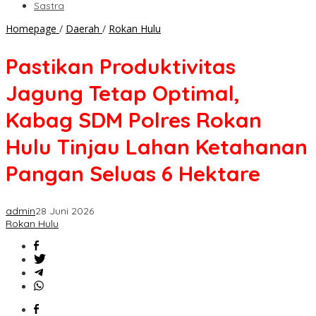
Sastra
Pastikan
Homepage
/
Daerah
/
Rokan Hulu
Produktivitas
Jagung
Pastikan Produktivitas
Tetap
Optimal,
Jagung Tetap Optimal,
Kabag
SDM
Kabag SDM Polres Rokan
Polres
Rokan
Hulu Tinjau Lahan Ketahanan
Hulu
Tinjau
Pangan Seluas 6 Hektare
Lahan
Ketahanan
Pangan
admin
28 Juni 2026
Seluas
Rokan Hulu
6
Hektare