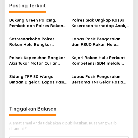
Posting Terkait
Dukung Green Policing,
Polres Siak Ungkap Kasus
Pemkab dan Polres Rokan
Kekerasan terhadap Anak,
Hulu Matangkan Perda
Dua Tersangka Diamankan
Lingkungan Hidup
Satresnarkoba Polres
Lapas Pasir Pengaraian
Rokan Hulu Bongkar
dan RSUD Rokan Hulu
Dugaan Peredaran Sabu,
Bersinergi Gelar Donor
Pelaku Ditangkap di
Darah untuk Kemanusiaan
Polsek Kepenuhan Bongkar
Kejari Rokan Hulu Perkuat
Perkebunan Sawit
Aksi Tukar Motor Curian
Kompetensi SDM melalui
dengan Sabu, Seorang Pria
Penutupan Kejaksaan
Diamankan
Corporate University
Sidang TPP 80 Warga
Lapas Pasir Pengaraian
Bidang Perencanaan 2026
Binaan Digelar, Lapas Pasir
Bersama TNI Gelar Razia
Pengaraian Komitmen
Gabungan, Tegaskan
Berikan Layanan Integrasi
Komitmen Ciptakan Lapas
Transparan dan Gratis
Bersih Narkoba
Tinggalkan Balasan
Alamat email Anda tidak akan dipublikasikan.
Ruas yang wajib
ditandai
*