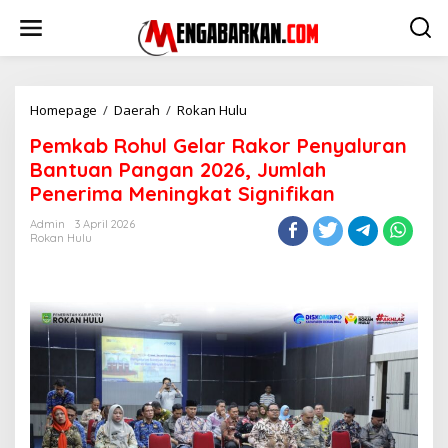
Lewati
ke
konten
Pemkab
Homepage
/
Daerah
/
Rokan Hulu
Rohul
Pemkab Rohul Gelar Rakor Penyaluran
Gelar
Rakor
Bantuan Pangan 2026, Jumlah
Penyaluran
Penerima Meningkat Signifikan
Bantuan
Pangan
Admin
3 April 2026
2026,
Rokan Hulu
Jumlah
Penerima
Meningkat
Signifikan