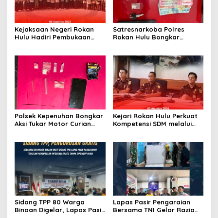
Kejaksaan Negeri Rokan
Satresnarkoba Polres
Hulu Hadiri Pembukaan
Rokan Hulu Bongkar
Apel Bulan Bakti Pramuka
Dugaan Peredaran Sabu,
Tingkat Kabupaten Rokan
Pelaku Ditangkap di
Hulu 2026
Perkebunan Sawit
Polsek Kepenuhan Bongkar
Kejari Rokan Hulu Perkuat
Aksi Tukar Motor Curian
Kompetensi SDM melalui
dengan Sabu, Seorang Pria
Penutupan Kejaksaan
Diamankan
Corporate University
Bidang Perencanaan 2026
Sidang TPP 80 Warga
Lapas Pasir Pengaraian
Binaan Digelar, Lapas Pasir
Bersama TNI Gelar Razia
Pengaraian Komitmen
Gabungan, Tegaskan