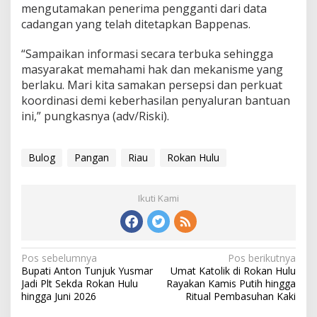
mengutamakan penerima pengganti dari data
cadangan yang telah ditetapkan Bappenas.
“Sampaikan informasi secara terbuka sehingga
masyarakat memahami hak dan mekanisme yang
berlaku. Mari kita samakan persepsi dan perkuat
koordinasi demi keberhasilan penyaluran bantuan
ini,” pungkasnya (adv/Riski).
Bulog
Pangan
Riau
Rokan Hulu
Ikuti Kami
Navigasi
Pos sebelumnya
Pos berikutnya
Bupati Anton Tunjuk Yusmar
Umat Katolik di Rokan Hulu
pos
Jadi Plt Sekda Rokan Hulu
Rayakan Kamis Putih hingga
hingga Juni 2026
Ritual Pembasuhan Kaki