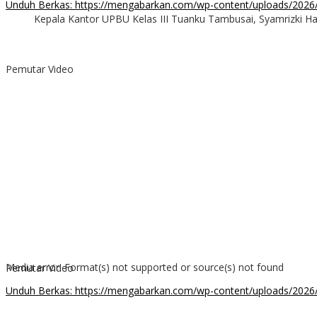
Unduh Berkas: https://mengabarkan.com/wp-content/uploads/202
Kepala Kantor UPBU Kelas III Tuanku Tambusai, Syamrizki H
00:00
Pemutar Video
Media error: Format(s) not supported or source(s) not found
Pemutar Video
Unduh Berkas: https://mengabarkan.com/wp-content/uploads/202