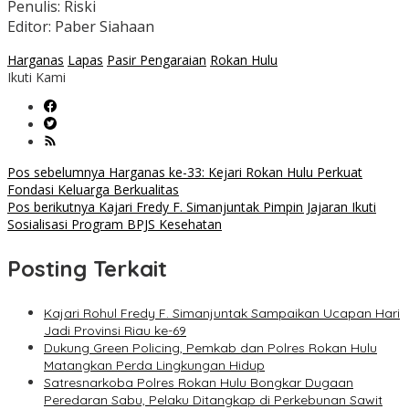
Penulis: Riski
Editor: Paber Siahaan
Harganas
Lapas
Pasir Pengaraian
Rokan Hulu
Ikuti Kami
Navigasi
Pos sebelumnya
Harganas ke-33: Kejari Rokan Hulu Perkuat
Fondasi Keluarga Berkualitas
pos
Pos berikutnya
Kajari Fredy F. Simanjuntak Pimpin Jajaran Ikuti
Sosialisasi Program BPJS Kesehatan
Posting Terkait
Kajari Rohul Fredy F. Simanjuntak Sampaikan Ucapan Hari
Jadi Provinsi Riau ke-69
Dukung Green Policing, Pemkab dan Polres Rokan Hulu
Matangkan Perda Lingkungan Hidup
Satresnarkoba Polres Rokan Hulu Bongkar Dugaan
Peredaran Sabu, Pelaku Ditangkap di Perkebunan Sawit