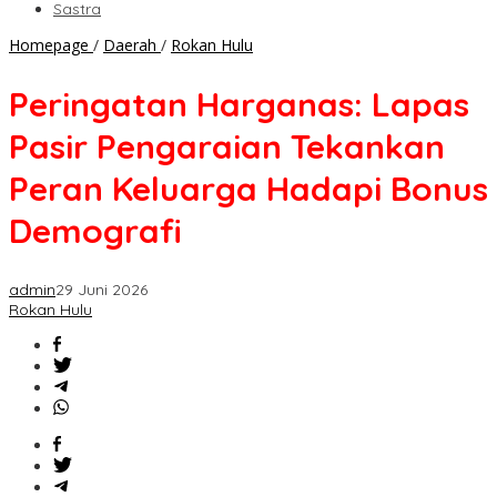
Sastra
Peringatan
Homepage
/
Daerah
/
Rokan Hulu
Harganas:
Lapas
Peringatan Harganas: Lapas
Pasir
Pengaraian
Pasir Pengaraian Tekankan
Tekankan
Peran
Peran Keluarga Hadapi Bonus
Keluarga
Hadapi
Demografi
Bonus
Demografi
admin
29 Juni 2026
Rokan Hulu