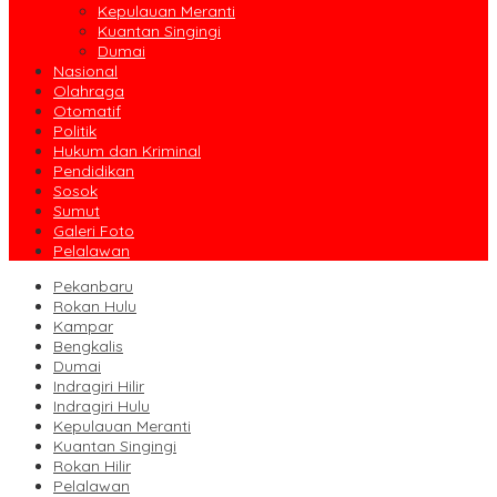
Kepulauan Meranti
Kuantan Singingi
Dumai
Nasional
Olahraga
Otomatif
Politik
Hukum dan Kriminal
Pendidikan
Sosok
Sumut
Galeri Foto
Pelalawan
Pekanbaru
Rokan Hulu
Kampar
Bengkalis
Dumai
Indragiri Hilir
Indragiri Hulu
Kepulauan Meranti
Kuantan Singingi
Rokan Hilir
Pelalawan