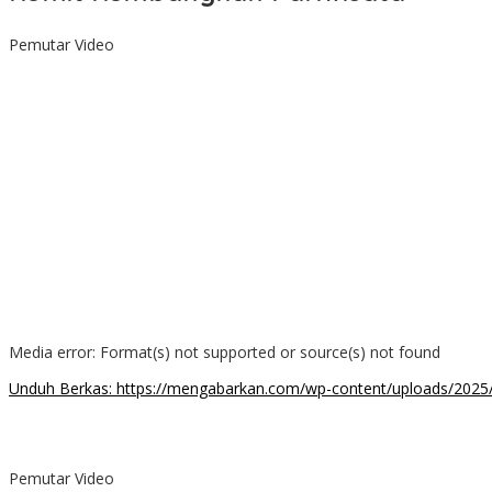
00:00
Pemutar Video
Media error: Format(s) not supported or source(s) not found
Unduh Berkas: https://mengabarkan.com/wp-content/uploads/202
00:00
Pemutar Video