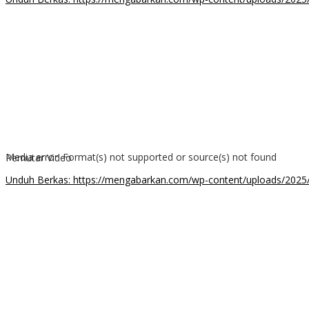
00:00
Media error: Format(s) not supported or source(s) not found
Pemutar Video
Unduh Berkas: https://mengabarkan.com/wp-content/uploads/2025
00:00