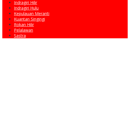
Indragiri Hilir
Indragiri Hulu
Kepulauan Meranti
Kuantan Singingi
Rokan Hilir
Pelalawan
Sastra