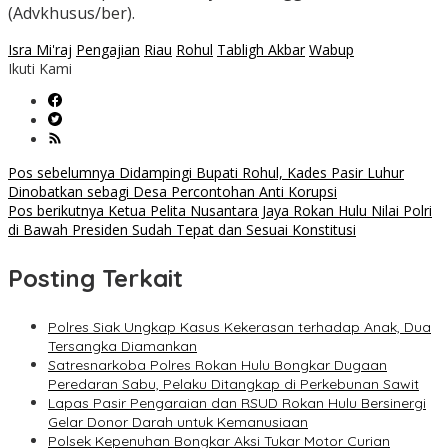
(Advkhusus/ber).
Isra Mi'raj
Pengajian
Riau
Rohul
Tabligh Akbar
Wabup
Ikuti Kami
Navigasi
Pos sebelumnya
Didampingi Bupati Rohul, Kades Pasir Luhur
Dinobatkan sebagi Desa Percontohan Anti Korupsi
pos
Pos berikutnya
Ketua Pelita Nusantara Jaya Rokan Hulu Nilai Polri
di Bawah Presiden Sudah Tepat dan Sesuai Konstitusi
Posting Terkait
Polres Siak Ungkap Kasus Kekerasan terhadap Anak, Dua
Tersangka Diamankan
Satresnarkoba Polres Rokan Hulu Bongkar Dugaan
Peredaran Sabu, Pelaku Ditangkap di Perkebunan Sawit
Lapas Pasir Pengaraian dan RSUD Rokan Hulu Bersinergi
Gelar Donor Darah untuk Kemanusiaan
Polsek Kepenuhan Bongkar Aksi Tukar Motor Curian