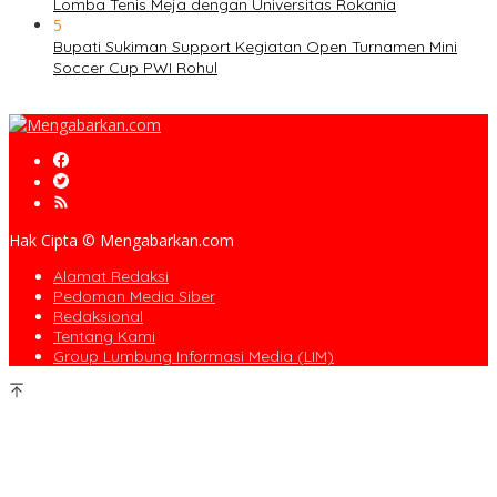
Lomba Tenis Meja dengan Universitas Rokania
5
Bupati Sukiman Support Kegiatan Open Turnamen Mini
Soccer Cup PWI Rohul
Hak Cipta © Mengabarkan.com
Alamat Redaksi
Pedoman Media Siber
Redaksional
Tentang Kami
Group Lumbung Informasi Media (LIM)