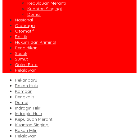
Kepulauan Meranti
Kuantan Singingi
Dumai
Nasional
Olahraga
Otomatif
Politik
Hukum dan Kriminal
Pendidikan
Sosok
Sumut
Galeri Foto
Pelalawan
Pekanbaru
Rokan Hulu
Kampar
Bengkalis
Dumai
Indragiri Hilir
Indragiri Hulu
Kepulauan Meranti
Kuantan Singingi
Rokan Hilir
Pelalawan