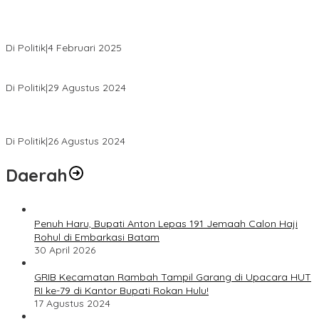
MK Tolak Gugatan Kelmi Amri-Asparaini
Di Politik
|
4 Februari 2025
Daftar ke KPUD, Anton-Poti Disambut Ribuan Pendukungnya
Di Politik
|
29 Agustus 2024
Novliwanda Ade Putra Ditunjuk sebagai Ketua Tim Koalisi
Bersama “Membangun Negeri”
Di Politik
|
26 Agustus 2024
Daerah
Penuh Haru, Bupati Anton Lepas 191 Jemaah Calon Haji
Rohul di Embarkasi Batam
30 April 2026
GRIB Kecamatan Rambah Tampil Garang di Upacara HUT
RI ke-79 di Kantor Bupati Rokan Hulu!
17 Agustus 2024