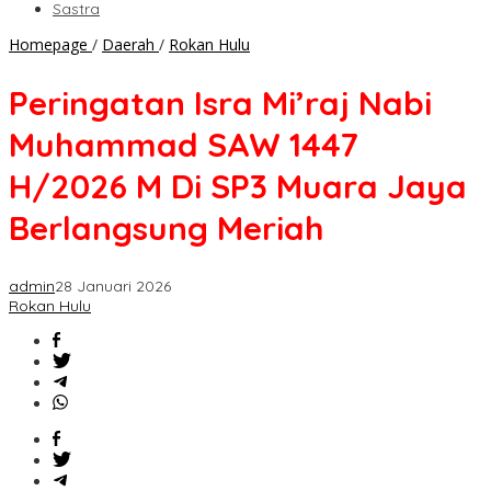
Sastra
Peringatan
Homepage
/
Daerah
/
Rokan Hulu
Isra
Mi’raj
Peringatan Isra Mi’raj Nabi
Nabi
Muhammad
Muhammad SAW 1447
SAW
1447
H/2026 M Di SP3 Muara Jaya
H/2026
M
Berlangsung Meriah
Di
SP3
Muara
admin
28 Januari 2026
Jaya
Rokan Hulu
Berlangsung
Meriah