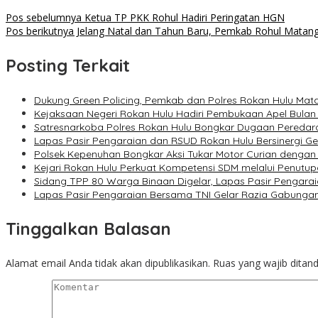
Navigasi
Pos sebelumnya
Ketua TP PKK Rohul Hadiri Peringatan HGN
Pos berikutnya
Jelang Natal dan Tahun Baru, Pemkab Rohul Matang
pos
Posting Terkait
Dukung Green Policing, Pemkab dan Polres Rokan Hulu Ma
Kejaksaan Negeri Rokan Hulu Hadiri Pembukaan Apel Bulan
Satresnarkoba Polres Rokan Hulu Bongkar Dugaan Peredara
Lapas Pasir Pengaraian dan RSUD Rokan Hulu Bersinergi G
Polsek Kepenuhan Bongkar Aksi Tukar Motor Curian dengan
Kejari Rokan Hulu Perkuat Kompetensi SDM melalui Penutu
Sidang TPP 80 Warga Binaan Digelar, Lapas Pasir Pengarai
Lapas Pasir Pengaraian Bersama TNI Gelar Razia Gabunga
Tinggalkan Balasan
Alamat email Anda tidak akan dipublikasikan.
Ruas yang wajib ditan