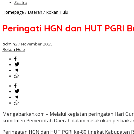
Sastra
Peringati
Homepage
/
Daerah
/
Rokan Hulu
HGN
dan
Peringati HGN dan HUT PGRI B
HUT
PGRI
Bupati
admin
29 November 2025
Anton
Rokan Hulu
Komitmen
Berikan
Kesejahteraan
Guru
Mengabarkan.com – Melalui kegiatan peringatan Hari Gur
komitmen Pemerintah Daerah dalam melakukan perbaikan 
Peringatan HGN dan HUT PGRI ke-80 tingkat Kabupaten R