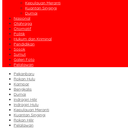
Kepulauan Meranti
Kuantan Singingi
Dumai
Nasional
Olahraga
Otomatif
Politik
Hukum dan Kriminal
Pendidikan
Sosok
Sumut
Galeri Foto
Pelalawan
Pekanbaru
Rokan Hulu
Kampar
Bengkalis
Dumai
Indragiri Hilir
Indragiri Hulu
Kepulauan Meranti
Kuantan Singingi
Rokan Hilir
Pelalawan