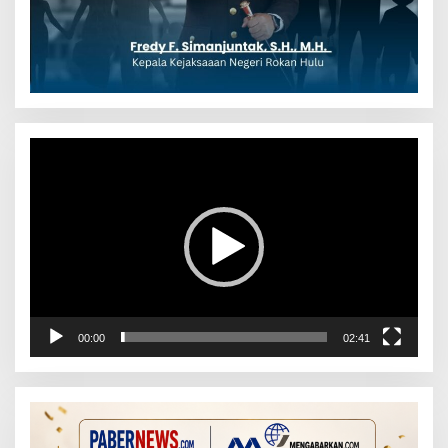
Pemutar
Video
00:00
02:41