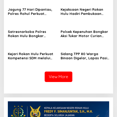
Jagung 77 Hari Dipantau,
Kejaksaan Negeri Rokan
Polres Rohul Perkuat
Hulu Hadiri Pembukaan
Program Ketahanan
Apel Bulan Bakti Pramuka
Pangan
Tingkat Kabupaten Rokan
Hulu 2026
Satresnarkoba Polres
Polsek Kepenuhan Bongkar
Rokan Hulu Bongkar
Aksi Tukar Motor Curian
Dugaan Peredaran Sabu,
dengan Sabu, Seorang Pria
Pelaku Ditangkap di
Diamankan
Perkebunan Sawit
Kejari Rokan Hulu Perkuat
Sidang TPP 80 Warga
Kompetensi SDM melalui
Binaan Digelar, Lapas Pasir
Penutupan Kejaksaan
Pengaraian Komitmen
Corporate University
Berikan Layanan Integrasi
Bidang Perencanaan 2026
Transparan dan Gratis
View More