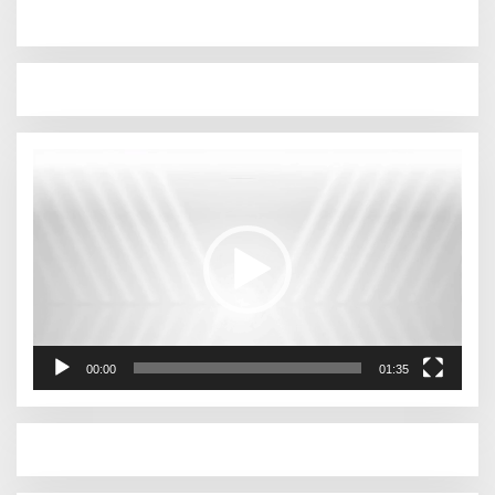
Pemutar
Video
00:00
01:35