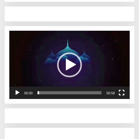
Pemutar
Video
00:00
00:58