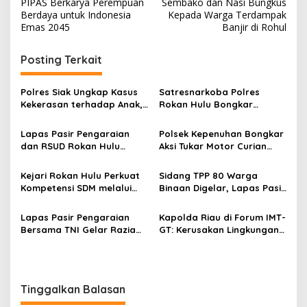
PIPAS Berkarya Perempuan
Sembako dan Nasi Bungkus
Berdaya untuk Indonesia
Kepada Warga Terdampak
Emas 2045
Banjir di Rohul
Posting Terkait
Polres Siak Ungkap Kasus
Satresnarkoba Polres
Kekerasan terhadap Anak,
Rokan Hulu Bongkar
Dua Tersangka Diamankan
Dugaan Peredaran Sabu,
Pelaku Ditangkap di
Lapas Pasir Pengaraian
Polsek Kepenuhan Bongkar
Perkebunan Sawit
dan RSUD Rokan Hulu
Aksi Tukar Motor Curian
Bersinergi Gelar Donor
dengan Sabu, Seorang Pria
Darah untuk Kemanusiaan
Diamankan
Kejari Rokan Hulu Perkuat
Sidang TPP 80 Warga
Kompetensi SDM melalui
Binaan Digelar, Lapas Pasir
Penutupan Kejaksaan
Pengaraian Komitmen
Corporate University
Berikan Layanan Integrasi
Lapas Pasir Pengaraian
Kapolda Riau di Forum IMT-
Bidang Perencanaan 2026
Transparan dan Gratis
Bersama TNI Gelar Razia
GT: Kerusakan Lingkungan
Gabungan, Tegaskan
Berpotensi Menjadi
Komitmen Ciptakan Lapas
Ancaman Keamanan
Bersih Narkoba
Tinggalkan Balasan