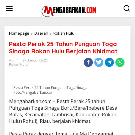
Lewati
ke
konten
Pesta
Homepage
/
Daerah
/
Rokan Hulu
Perak
Pesta Perak 25 Tahun Punguan Toga
25
Tahun
Sinaga Rokan Hulu Berjalan Khidmat
Punguan
Toga
Admin
27 Januari 2025
Rokan Hulu
Sinaga
Rokan
Hulu
Berjalan
Khidmat
Pesta Perak 25 Tahun Punguan Toga Sinaga.
Foto/Mengabarkan.com
Mengabarkan.com – Pesta Perak 25 tahun
Punguan Toga Sinaga Boru/Bere/Ibebere Desa
Batas, Kecamatan Tambusai, Kabupaten Rokan
Hulu (Rohul), Riau, berjalan khidmat.
Pesta Perak dengan tema, “Ida Ma Dengannai