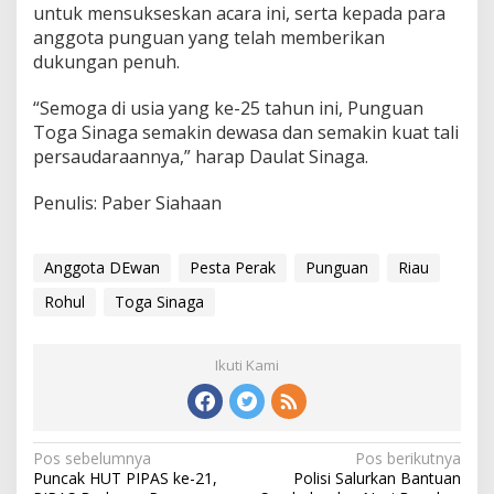
untuk mensukseskan acara ini, serta kepada para
anggota punguan yang telah memberikan
dukungan penuh.
“Semoga di usia yang ke-25 tahun ini, Punguan
Toga Sinaga semakin dewasa dan semakin kuat tali
persaudaraannya,” harap Daulat Sinaga.
Penulis: Paber Siahaan
Anggota DEwan
Pesta Perak
Punguan
Riau
Rohul
Toga Sinaga
Ikuti Kami
Navigasi
Pos sebelumnya
Pos berikutnya
Puncak HUT PIPAS ke-21,
Polisi Salurkan Bantuan
pos