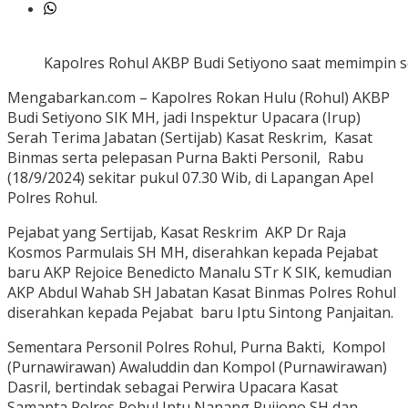
Kapolres Rohul AKBP Budi Setiyono saat memimpin s
Mengabarkan.com – Kapolres Rokan Hulu (Rohul) AKBP
Budi Setiyono SIK MH, jadi Inspektur Upacara (Irup)
Serah Terima Jabatan (Sertijab) Kasat Reskrim, Kasat
Binmas serta pelepasan Purna Bakti Personil, Rabu
(18/9/2024) sekitar pukul 07.30 Wib, di Lapangan Apel
Polres Rohul.
Pejabat yang Sertijab, Kasat Reskrim AKP Dr Raja
Kosmos Parmulais SH MH, diserahkan kepada Pejabat
baru AKP Rejoice Benedicto Manalu STr K SIK, kemudian
AKP Abdul Wahab SH Jabatan Kasat Binmas Polres Rohul
diserahkan kepada Pejabat baru Iptu Sintong Panjaitan.
Sementara Personil Polres Rohul, Purna Bakti, Kompol
(Purnawirawan) Awaluddin dan Kompol (Purnawirawan)
Dasril, bertindak sebagai Perwira Upacara Kasat
Samapta Polres Rohul Iptu Nanang Pujiono SH dan