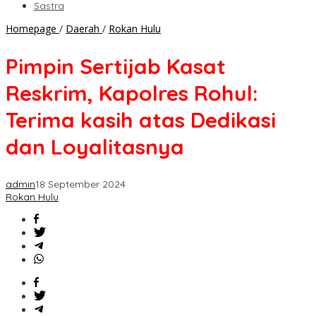
Sastra
Pimpin
Homepage
/
Daerah
/
Rokan Hulu
Sertijab
Kasat
Pimpin Sertijab Kasat
Reskrim,
Kapolres
Reskrim, Kapolres Rohul:
Rohul:
Terima
Terima kasih atas Dedikasi
kasih
atas
dan Loyalitasnya
Dedikasi
dan
Loyalitasnya
admin
18 September 2024
Rokan Hulu