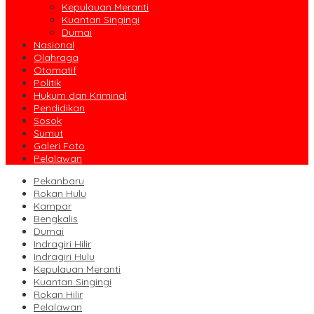
Kepulauan Meranti
Kuantan Singingi
Dumai
Nasional
Olahraga
Otomatif
Politik
Hukum dan Kriminal
Pendidikan
Sosok
Sumut
Galeri Foto
Pelalawan
Pekanbaru
Rokan Hulu
Kampar
Bengkalis
Dumai
Indragiri Hilir
Indragiri Hulu
Kepulauan Meranti
Kuantan Singingi
Rokan Hilir
Pelalawan