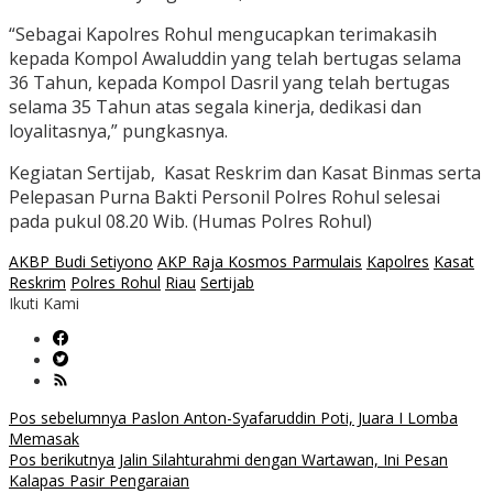
“Sebagai Kapolres Rohul mengucapkan terimakasih
kepada Kompol Awaluddin yang telah bertugas selama
36 Tahun, kepada Kompol Dasril yang telah bertugas
selama 35 Tahun atas segala kinerja, dedikasi dan
loyalitasnya,” pungkasnya.
Kegiatan Sertijab, Kasat Reskrim dan Kasat Binmas serta
Pelepasan Purna Bakti Personil Polres Rohul selesai
pada pukul 08.20 Wib. (Humas Polres Rohul)
AKBP Budi Setiyono
AKP Raja Kosmos Parmulais
Kapolres
Kasat
Reskrim
Polres Rohul
Riau
Sertijab
Ikuti Kami
Navigasi
Pos sebelumnya
Paslon Anton-Syafaruddin Poti, Juara I Lomba
Memasak
pos
Pos berikutnya
Jalin Silahturahmi dengan Wartawan, Ini Pesan
Kalapas Pasir Pengaraian