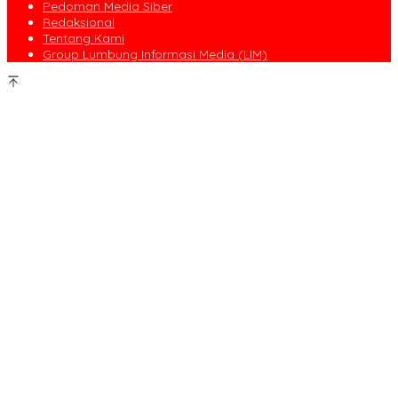
Pedoman Media Siber
Redaksional
Tentang Kami
Group Lumbung Informasi Media (LIM)