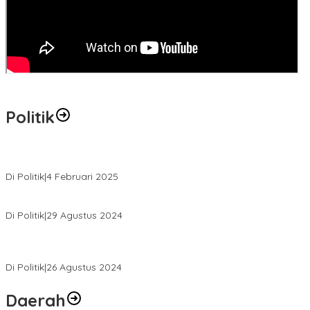
Politik
MK Tolak Gugatan Kelmi Amri-Asparaini
Di Politik
|
4 Februari 2025
Daftar ke KPUD, Anton-Poti Disambut Ribuan Pendukungnya
Di Politik
|
29 Agustus 2024
Novliwanda Ade Putra Ditunjuk sebagai Ketua Tim Koalisi
Bersama “Membangun Negeri”
Di Politik
|
26 Agustus 2024
Daerah