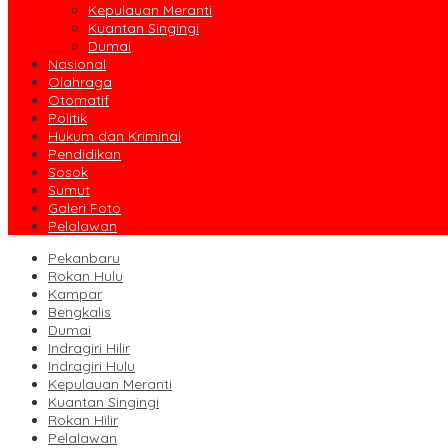
Kepulauan Meranti
Kuantan Singingi
Dumai
Nasional
Olahraga
Otomatif
Politik
Hukum dan Kriminal
Pendidikan
Sosok
Sumut
Galeri Foto
Pelalawan
Pekanbaru
Rokan Hulu
Kampar
Bengkalis
Dumai
Indragiri Hilir
Indragiri Hulu
Kepulauan Meranti
Kuantan Singingi
Rokan Hilir
Pelalawan