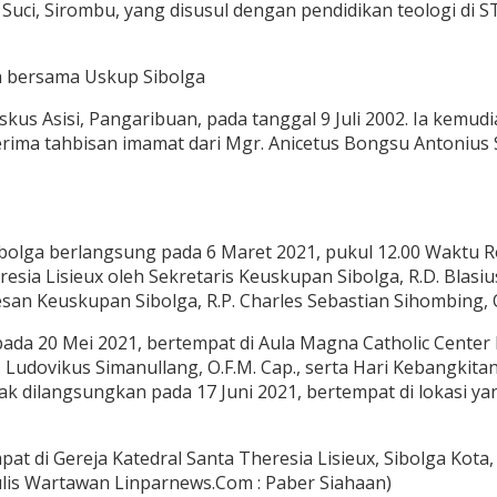
ib Suci, Sirombu, yang disusul dengan pendidikan teologi di
sa bersama Uskup Sibolga
skus Asisi, Pangaribuan, pada tanggal 9 Juli 2002. Ia kemu
rima tahbisan imamat dari Mgr. Anicetus Bongsu Antonius Si
lga berlangsung pada 6 Maret 2021, pukul 12.00 Waktu R
resia Lisieux oleh Sekretaris Keuskupan Sibolga, R.D. Blasi
an Keuskupan Sibolga, R.P. Charles Sebastian Sihombing, O
ada 20 Mei 2021, bertempat di Aula Magna Catholic Cente
Ludovikus Simanullang, O.F.M. Cap., serta Hari Kebangkitan
 dilangsungkan pada 17 Juni 2021, bertempat di lokasi ya
at di Gereja Katedral Santa Theresia Lisieux, Sibolga Kota,
ulis Wartawan Linparnews.Com : Paber Siahaan)