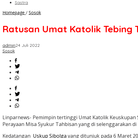
Sastra
Ratusan
Homepage
/
Sosok
Umat
Katolik
Ratusan Umat Katolik Tebing
Tebing
Tinggi
Sambut
admin
24 Juli 2022
Hangat
Sosok
Kedatang
Uskup
Sibolga
Linparnews- Pemimpin tertinggi Umat Katolik Keuskupan 
Perayaan Misa Syukur Tahbisan yang di selenggarakan di
Kedatangan
Uskup
Sibolga
yang ditunjuk pada 6 Maret 202