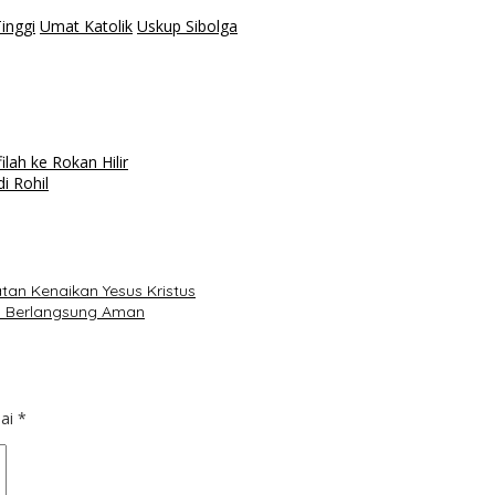
inggi
Umat Katolik
Uskup Sibolga
lah ke Rokan Hilir
i Rohil
tan Kenaikan Yesus Kristus
ah Berlangsung Aman
dai
*