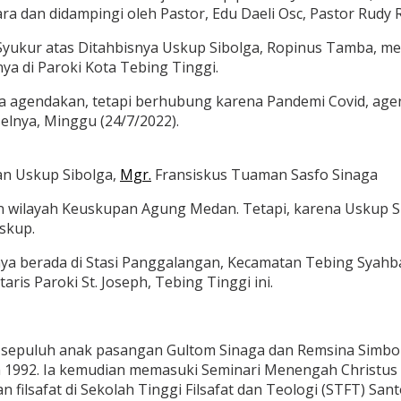
ara dan didampingi oleh Pastor, Edu Daeli Osc, Pastor Rudy 
Syukur atas Ditahbisnya Uskup Sibolga, Ropinus Tamba, me
ya di Paroki Kota Tebing Tinggi.
ta agendakan, tetapi berhubung karena Pandemi Covid, agen
elnya, Minggu (24/7/2022).
an Uskup Sibolga,
Mgr.
Fransiskus Tuaman Sasfo Sinaga
n wilayah Keuskupan Agung Medan. Tetapi, karena Uskup Si
skup.
inya berada di Stasi Panggalangan, Kecamatan Tebing Syahb
ris Paroki St. Joseph, Tebing Tinggi ini.
ri sepuluh anak pasangan Gultom Sinaga dan Remsina Simb
n 1992. Ia kemudian memasuki Seminari Menengah Christus 
 filsafat di Sekolah Tinggi Filsafat dan Teologi (STFT) Sa