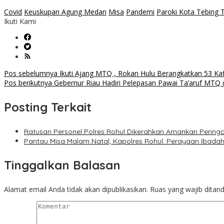
Covid
Keuskupan Agung Medan
Misa
Pandemi
Paroki Kota Tebing T
Ikuti Kami
Navigasi
Pos sebelumnya
Ikuti Ajang MTQ , Rokan Hulu Berangkatkan 53 Kafi
Pos berikutnya
Gebernur Riau Hadiri Pelepasan Pawai Ta’aruf MTQ d
pos
Posting Terkait
Ratusan Personel Polres Rohul Dikerahkan Amankan Peringa
Pantau Misa Malam Natal, Kapolres Rohul: Perayaan Ibad
Tinggalkan Balasan
Alamat email Anda tidak akan dipublikasikan.
Ruas yang wajib ditan