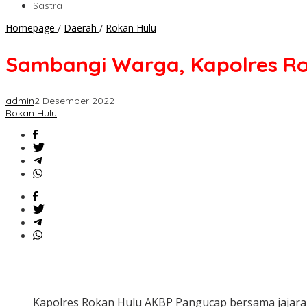
Sastra
Sambangi
Homepage
/
Daerah
/
Rokan Hulu
Warga,
Kapolres
Sambangi Warga, Kapolres Roh
Rohul:
Mohon
Doanya,
admin
2 Desember 2022
Semoga
Rokan Hulu
Polri
Lebih
Baik
Lagi
Kapolres Rokan Hulu AKBP Pangucap bersama jajara