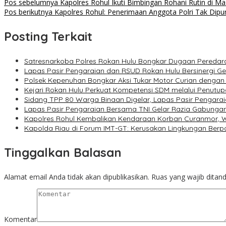
Navigasi
Pos sebelumnya
Kapolres Rohul Ikuti Bimbingan Rohani Rutin di Ma
Pos berikutnya
Kapolres Rohul: Penerimaan Anggota Polri Tak Dipu
pos
Posting Terkait
Satresnarkoba Polres Rokan Hulu Bongkar Dugaan Peredara
Lapas Pasir Pengaraian dan RSUD Rokan Hulu Bersinergi G
Polsek Kepenuhan Bongkar Aksi Tukar Motor Curian dengan
Kejari Rokan Hulu Perkuat Kompetensi SDM melalui Penutu
Sidang TPP 80 Warga Binaan Digelar, Lapas Pasir Pengarai
Lapas Pasir Pengaraian Bersama TNI Gelar Razia Gabunga
Kapolres Rohul Kembalikan Kendaraan Korban Curanmor, W
Kapolda Riau di Forum IMT-GT: Kerusakan Lingkungan Ber
Tinggalkan Balasan
Alamat email Anda tidak akan dipublikasikan.
Ruas yang wajib ditan
Komentar