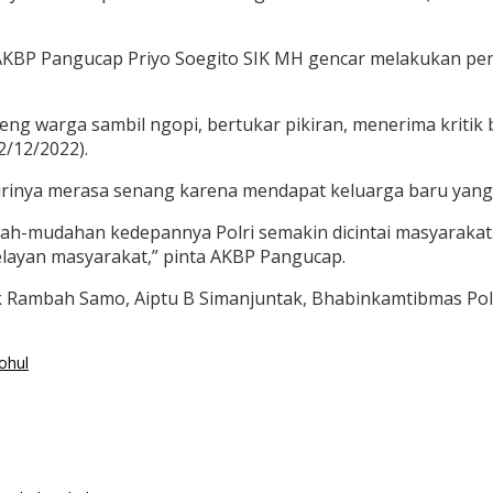
, AKBP Pangucap Priyo Soegito SIK MH gencar melakukan p
reng warga sambil ngopi, bertukar pikiran, menerima kriti
2/12/2022).
irinya merasa senang karena mendapat keluarga baru yang
dah-mudahan kedepannya Polri semakin dicintai masyarakat.
layan masyarakat,” pinta AKBP Pangucap.
lsek Rambah Samo, Aiptu B Simanjuntak, Bhabinkamtibmas Po
ohul