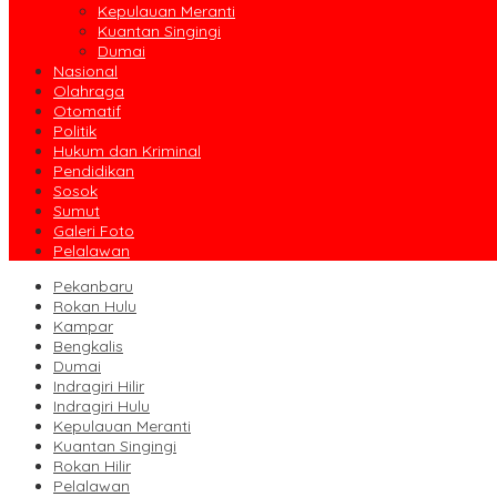
Kepulauan Meranti
Kuantan Singingi
Dumai
Nasional
Olahraga
Otomatif
Politik
Hukum dan Kriminal
Pendidikan
Sosok
Sumut
Galeri Foto
Pelalawan
Pekanbaru
Rokan Hulu
Kampar
Bengkalis
Dumai
Indragiri Hilir
Indragiri Hulu
Kepulauan Meranti
Kuantan Singingi
Rokan Hilir
Pelalawan