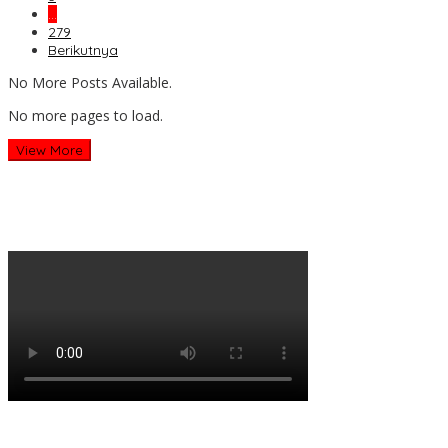
…
279
Berikutnya
No More Posts Available.
No more pages to load.
View More