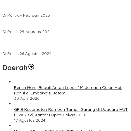
MK Tolak Gugatan Kelmi Amri-Asparaini
Di Politik
|
4 Februari 2025
Daftar ke KPUD, Anton-Poti Disambut Ribuan Pendukungnya
Di Politik
|
29 Agustus 2024
Novliwanda Ade Putra Ditunjuk sebagai Ketua Tim Koalisi
Bersama “Membangun Negeri”
Di Politik
|
26 Agustus 2024
Daerah
Penuh Haru, Bupati Anton Lepas 191 Jemaah Calon Haji
Rohul di Embarkasi Batam
30 April 2026
GRIB Kecamatan Rambah Tampil Garang di Upacara HUT
RI ke-79 di Kantor Bupati Rokan Hulu!
17 Agustus 2024