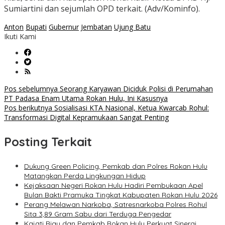
Sumiartini dan sejumlah OPD terkait. (Adv/Kominfo).
Anton
Bupati
Gubernur
Jembatan
Ujung Batu
Ikuti Kami
Navigasi
Pos sebelumnya
Seorang Karyawan Diciduk Polisi di Perumahan
PT Padasa Enam Utama Rokan Hulu, Ini Kasusnya
pos
Pos berikutnya
Sosialisasi KTA Nasional, Ketua Kwarcab Rohul:
Transformasi Digital Kepramukaan Sangat Penting
Posting Terkait
Dukung Green Policing, Pemkab dan Polres Rokan Hulu
Matangkan Perda Lingkungan Hidup
Kejaksaan Negeri Rokan Hulu Hadiri Pembukaan Apel
Bulan Bakti Pramuka Tingkat Kabupaten Rokan Hulu 2026
Perang Melawan Narkoba, Satresnarkoba Polres Rohul
Sita 3,89 Gram Sabu dari Terduga Pengedar
Kajati Riau dan Pemkab Rokan Hulu Perkuat Sinergi,