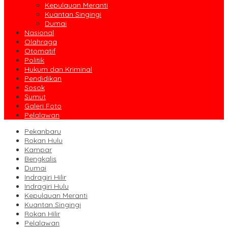
Kepulauan Meranti
Kuantan Singingi
Dumai
Nasional
Olahraga
Otomatif
Politik
Hukum dan Kriminal
Pendidikan
Sosok
Sumut
Galeri Foto
Pelalawan
Pekanbaru
Rokan Hulu
Kampar
Bengkalis
Dumai
Indragiri Hilir
Indragiri Hulu
Kepulauan Meranti
Kuantan Singingi
Rokan Hilir
Pelalawan