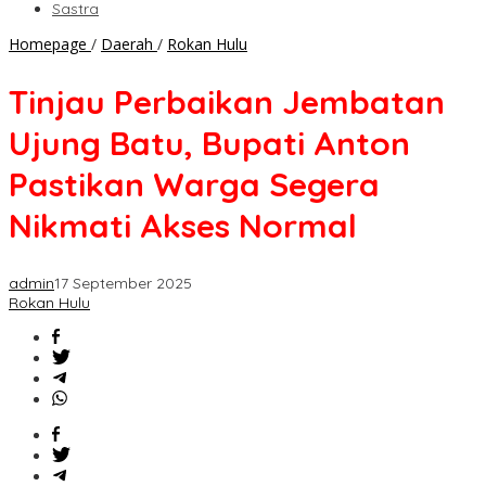
Sastra
Tinjau
Homepage
/
Daerah
/
Rokan Hulu
Perbaikan
Jembatan
Tinjau Perbaikan Jembatan
Ujung
Batu,
Ujung Batu, Bupati Anton
Bupati
Anton
Pastikan Warga Segera
Pastikan
Warga
Nikmati Akses Normal
Segera
Nikmati
Akses
admin
17 September 2025
Normal
Rokan Hulu