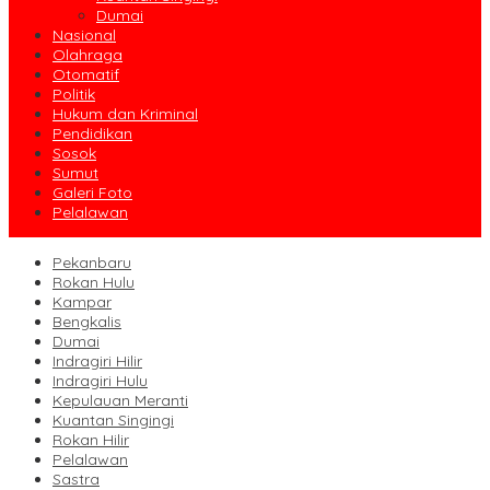
Dumai
Nasional
Olahraga
Otomatif
Politik
Hukum dan Kriminal
Pendidikan
Sosok
Sumut
Galeri Foto
Pelalawan
Pekanbaru
Rokan Hulu
Kampar
Bengkalis
Dumai
Indragiri Hilir
Indragiri Hulu
Kepulauan Meranti
Kuantan Singingi
Rokan Hilir
Pelalawan
Sastra