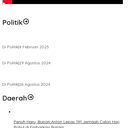
Politik
MK Tolak Gugatan Kelmi Amri-Asparaini
Di Politik
|
4 Februari 2025
Daftar ke KPUD, Anton-Poti Disambut Ribuan Pendukungnya
Di Politik
|
29 Agustus 2024
Novliwanda Ade Putra Ditunjuk sebagai Ketua Tim Koalisi
Bersama “Membangun Negeri”
Di Politik
|
26 Agustus 2024
Daerah
Penuh Haru, Bupati Anton Lepas 191 Jemaah Calon Haji
Rohul di Embarkasi Batam