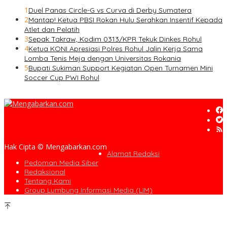
1
Duel Panas Circle-G vs Curva di Derby Sumatera
2
Mantap! Ketua PBSI Rokan Hulu Serahkan Insentif Kepada
Atlet dan Pelatih
3
Sepak Takraw, Kodim 0313/KPR Tekuk Dinkes Rohul
4
Ketua KONI Apresiasi Polres Rohul Jalin Kerja Sama
Lomba Tenis Meja dengan Universitas Rokania
5
Bupati Sukiman Support Kegiatan Open Turnamen Mini
Soccer Cup PWI Rohul
Hak Cipta © Mengabarkan.com
Alamat Redaksi
Pedoman Media Siber
Redaksional
Tentang Kami
Group Lumbung Informasi Media (LIM)