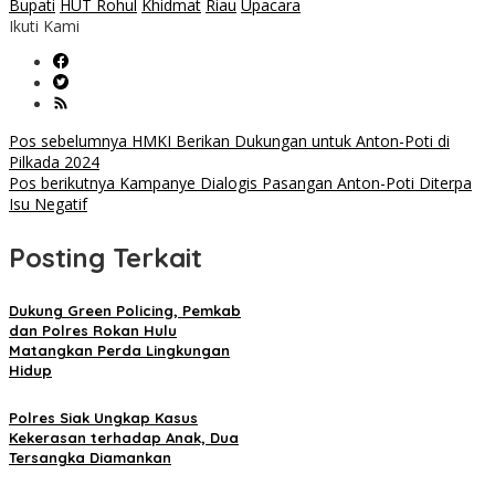
Bupati
HUT Rohul
Khidmat
Riau
Upacara
Ikuti Kami
Navigasi
Pos sebelumnya
HMKI Berikan Dukungan untuk Anton-Poti di
Pilkada 2024
pos
Pos berikutnya
Kampanye Dialogis Pasangan Anton-Poti Diterpa
Isu Negatif
Posting Terkait
Dukung Green Policing, Pemkab
dan Polres Rokan Hulu
Matangkan Perda Lingkungan
Hidup
Polres Siak Ungkap Kasus
Kekerasan terhadap Anak, Dua
Tersangka Diamankan