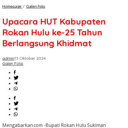
Upacara
Homepage
/
Galeri Foto
HUT
Kabupaten
Upacara HUT Kabupaten
Rokan
Hulu
Rokan Hulu ke-25 Tahun
ke-
25
Berlangsung Khidmat
Tahun
Berlangsung
Khidmat
admin
13 Oktober 2024
Galeri Foto
Mengabarkan.com -Bupati Rokan Hulu Sukiman