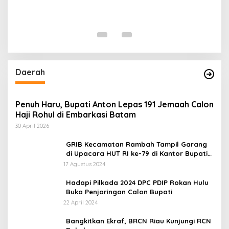
N
T
Di 
Daerah
Penuh Haru, Bupati Anton Lepas 191 Jemaah Calon
Haji Rohul di Embarkasi Batam
30 April 2026
GRIB Kecamatan Rambah Tampil Garang
di Upacara HUT RI ke-79 di Kantor Bupati
Rokan Hulu!
17 Agustus 2024
Hadapi Pilkada 2024 DPC PDIP Rokan Hulu
Buka Penjaringan Calon Bupati
22 April 2024
Bangkitkan Ekraf, BRCN Riau Kunjungi RCN