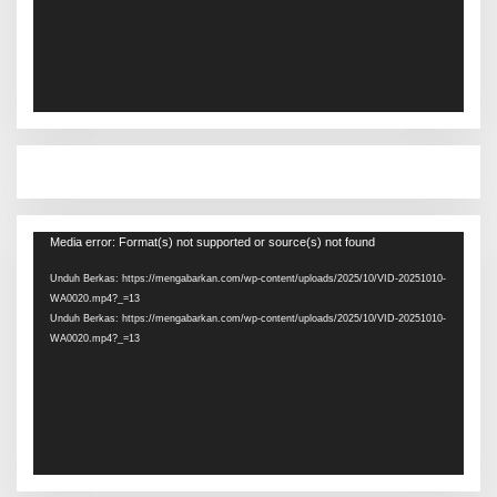
Pemutar
Media error: Format(s) not supported or source(s) not found
Video
Unduh Berkas: https://mengabarkan.com/wp-content/uploads/2025/10/VID-20251010-
WA0020.mp4?_=13
Unduh Berkas: https://mengabarkan.com/wp-content/uploads/2025/10/VID-20251010-
WA0020.mp4?_=13