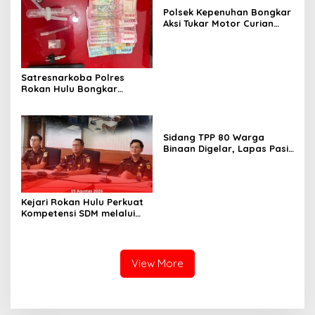
Polsek Kepenuhan Bongkar
Aksi Tukar Motor Curian
dengan Sabu, Seorang Pria
Diamankan
Satresnarkoba Polres
Rokan Hulu Bongkar
Dugaan Peredaran Sabu,
Pelaku Ditangkap di
Perkebunan Sawit
Sidang TPP 80 Warga
Binaan Digelar, Lapas Pasir
Pengaraian Komitmen
Berikan Layanan Integrasi
Transparan dan Gratis
Kejari Rokan Hulu Perkuat
Kompetensi SDM melalui
Penutupan Kejaksaan
Corporate University
Bidang Perencanaan 2026
View More