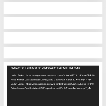
Pemutar
Media error: Format(s) not supported or source(s) not found
Video
Unduh Berkas: https://mengabarkan.com/wp-content/uploads/2025/11/Ketua-TP-PKK-
Rohul-Kunker-Dan-Sosialisasi-Di-Posyandu-Melati-Putih-Rokan-IV-Koto.mp4?_=14
Unduh Berkas: https://mengabarkan.com/wp-content/uploads/2025/11/Ketua-TP-PKK-
Rohul-Kunker-Dan-Sosialisasi-Di-Posyandu-Melati-Putih-Rokan-IV-Koto.mp4?_=14