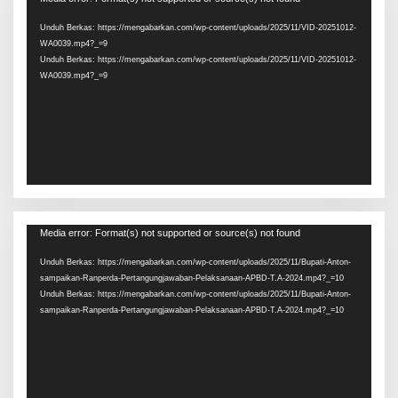
Video
Unduh Berkas: https://mengabarkan.com/wp-content/uploads/2025/11/VID-20251012-
WA0039.mp4?_=9
Unduh Berkas: https://mengabarkan.com/wp-content/uploads/2025/11/VID-20251012-
WA0039.mp4?_=9
Pemutar
Media error: Format(s) not supported or source(s) not found
Video
Unduh Berkas: https://mengabarkan.com/wp-content/uploads/2025/11/Bupati-Anton-
sampaikan-Ranperda-Pertangungjawaban-Pelaksanaan-APBD-T.A-2024.mp4?_=10
Unduh Berkas: https://mengabarkan.com/wp-content/uploads/2025/11/Bupati-Anton-
sampaikan-Ranperda-Pertangungjawaban-Pelaksanaan-APBD-T.A-2024.mp4?_=10