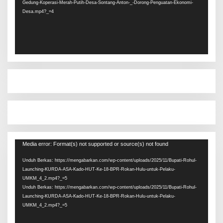
Gedung-Koperasi-Merah-Putih-Desa-Sontang-Anton-_-Dorong-Penguatan-Ekonomi-
Desa.mp4?_=4
Pemutar
Media error: Format(s) not supported or source(s) not found
Video
Unduh Berkas: https://mengabarkan.com/wp-content/uploads/2025/11/Bupati-Rohul-
Launching-KURDA-ASA-Kado-HUT-Ke-18-BPR-Rokan-Hulu-untuk-Pelaku-
UMKM_4_2.mp4?_=5
Unduh Berkas: https://mengabarkan.com/wp-content/uploads/2025/11/Bupati-Rohul-
Launching-KURDA-ASA-Kado-HUT-Ke-18-BPR-Rokan-Hulu-untuk-Pelaku-
UMKM_4_2.mp4?_=5