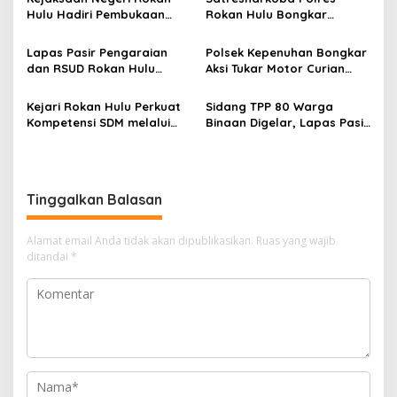
Hulu Hadiri Pembukaan
Rokan Hulu Bongkar
Apel Bulan Bakti Pramuka
Dugaan Peredaran Sabu,
Tingkat Kabupaten Rokan
Pelaku Ditangkap di
Lapas Pasir Pengaraian
Polsek Kepenuhan Bongkar
Hulu 2026
Perkebunan Sawit
dan RSUD Rokan Hulu
Aksi Tukar Motor Curian
Bersinergi Gelar Donor
dengan Sabu, Seorang Pria
Darah untuk Kemanusiaan
Diamankan
Kejari Rokan Hulu Perkuat
Sidang TPP 80 Warga
Kompetensi SDM melalui
Binaan Digelar, Lapas Pasir
Penutupan Kejaksaan
Pengaraian Komitmen
Corporate University
Berikan Layanan Integrasi
Bidang Perencanaan 2026
Transparan dan Gratis
Tinggalkan Balasan
Alamat email Anda tidak akan dipublikasikan.
Ruas yang wajib
ditandai
*