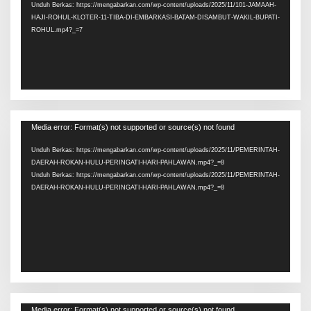
Unduh Berkas: https://mengabarkan.com/wp-content/uploads/2025/11/101-JAMAAH-
HAJI-ROHUL-KLOTER-11-TIBA-DI-EMBARKASI-BATAM-DISAMBUT-WAKIL-BUPATI-
ROHUL.mp4?_=7
Pemutar
Media error: Format(s) not supported or source(s) not found
Video
Unduh Berkas: https://mengabarkan.com/wp-content/uploads/2025/11/PEMERINTAH-
DAERAH-ROKAN-HULU-PERINGATI-HARI-PAHLAWAN.mp4?_=8
Unduh Berkas: https://mengabarkan.com/wp-content/uploads/2025/11/PEMERINTAH-
DAERAH-ROKAN-HULU-PERINGATI-HARI-PAHLAWAN.mp4?_=8
Pemutar
Media error: Format(s) not supported or source(s) not found