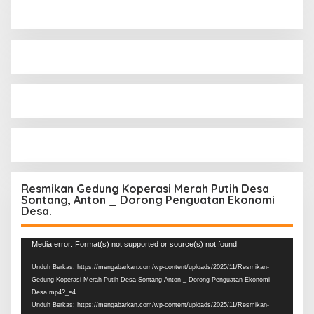
Resmikan Gedung Koperasi Merah Putih Desa
Sontang, Anton _ Dorong Penguatan Ekonomi
Desa.
Pemutar
Media error: Format(s) not supported or source(s) not found
Video
Unduh Berkas: https://mengabarkan.com/wp-content/uploads/2025/11/Resmikan-
Gedung-Koperasi-Merah-Putih-Desa-Sontang-Anton-_-Dorong-Penguatan-Ekonomi-
Desa.mp4?_=4
Unduh Berkas: https://mengabarkan.com/wp-content/uploads/2025/11/Resmikan-