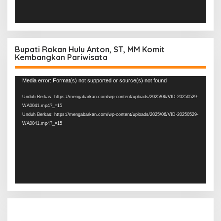
Bupati Rokan Hulu Anton, ST, MM Komit
Kembangkan Pariwisata
Pemutar
Media error: Format(s) not supported or source(s) not found
Video
Unduh Berkas: https://mengabarkan.com/wp-content/uploads/2025/06/VID-20250529-
WA0041.mp4?_=15
Unduh Berkas: https://mengabarkan.com/wp-content/uploads/2025/06/VID-20250529-
WA0041.mp4?_=15