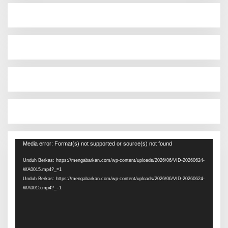
Pemutar
Media error: Format(s) not supported or source(s) not found
Video
Unduh Berkas: https://mengabarkan.com/wp-content/uploads/2026/06/VID-20260624-
WA0015.mp4?_=1
Unduh Berkas: https://mengabarkan.com/wp-content/uploads/2026/06/VID-20260624-
WA0015.mp4?_=1