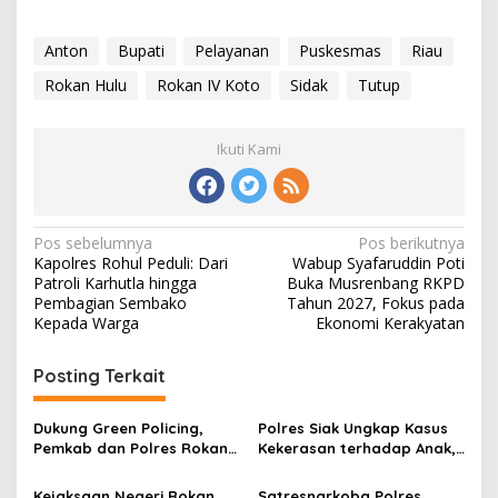
Anton
Bupati
Pelayanan
Puskesmas
Riau
Rokan Hulu
Rokan IV Koto
Sidak
Tutup
Ikuti Kami
Navigasi
Pos sebelumnya
Pos berikutnya
Kapolres Rohul Peduli: Dari
Wabup Syafaruddin Poti
pos
Patroli Karhutla hingga
Buka Musrenbang RKPD
Pembagian Sembako
Tahun 2027, Fokus pada
Kepada Warga
Ekonomi Kerakyatan
Posting Terkait
Dukung Green Policing,
Polres Siak Ungkap Kasus
Pemkab dan Polres Rokan
Kekerasan terhadap Anak,
Hulu Matangkan Perda
Dua Tersangka Diamankan
Lingkungan Hidup
Kejaksaan Negeri Rokan
Satresnarkoba Polres