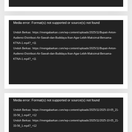
Pemutar
Media error: Format(s) not supported or source(s) not found
Video
Unduh Berkas: https://mengabarkan.com/wp-content/uploads/2025/11/Bupati-Anton-
Audiensi-Distribusi-Air-Sawah-dan-Budidaya-Ikan-Agar-Lebih-Maksimal-Bersama-
KTNA-1.mp4?_=11
Unduh Berkas: https://mengabarkan.com/wp-content/uploads/2025/11/Bupati-Anton-
Audiensi-Distribusi-Air-Sawah-dan-Budidaya-Ikan-Agar-Lebih-Maksimal-Bersama-
KTNA-1.mp4?_=11
Pemutar
Media error: Format(s) not supported or source(s) not found
Video
Unduh Berkas: https://mengabarkan.com/wp-content/uploads/2025/11/2025-10-05_21-
33-56_1.mp4?_=12
Unduh Berkas: https://mengabarkan.com/wp-content/uploads/2025/11/2025-10-05_21-
33-56_1.mp4?_=12