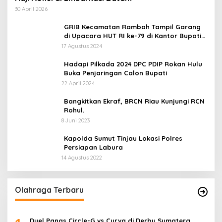
30 April 2026
GRIB Kecamatan Rambah Tampil Garang
di Upacara HUT RI ke-79 di Kantor Bupati
Rokan Hulu!
17 Agustus 2024
Hadapi Pilkada 2024 DPC PDIP Rokan Hulu
Buka Penjaringan Calon Bupati
22 April 2024
Bangkitkan Ekraf, BRCN Riau Kunjungi RCN
Rohul.
8 Juni 2023
Kapolda Sumut Tinjau Lokasi Polres
Persiapan Labura
14 Agustus 2022
Olahraga Terbaru
Duel Panas Circle-G vs Curva di Derby Sumatera