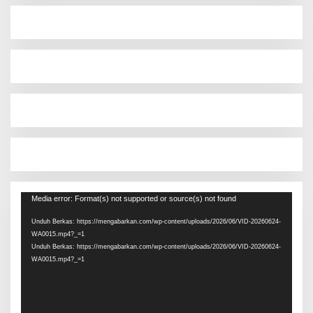
Pemutar
Media error: Format(s) not supported or source(s) not found
Video
Unduh Berkas: https://mengabarkan.com/wp-content/uploads/2026/06/VID-20260624-
WA0015.mp4?_=1
Unduh Berkas: https://mengabarkan.com/wp-content/uploads/2026/06/VID-20260624-
WA0015.mp4?_=1