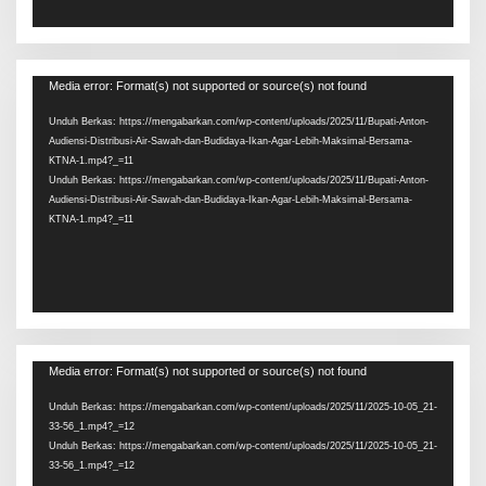
Pemutar
Media error: Format(s) not supported or source(s) not found
Video
Unduh Berkas: https://mengabarkan.com/wp-content/uploads/2025/11/Bupati-Anton-
Audiensi-Distribusi-Air-Sawah-dan-Budidaya-Ikan-Agar-Lebih-Maksimal-Bersama-
KTNA-1.mp4?_=11
Unduh Berkas: https://mengabarkan.com/wp-content/uploads/2025/11/Bupati-Anton-
Audiensi-Distribusi-Air-Sawah-dan-Budidaya-Ikan-Agar-Lebih-Maksimal-Bersama-
KTNA-1.mp4?_=11
Pemutar
Media error: Format(s) not supported or source(s) not found
Video
Unduh Berkas: https://mengabarkan.com/wp-content/uploads/2025/11/2025-10-05_21-
33-56_1.mp4?_=12
Unduh Berkas: https://mengabarkan.com/wp-content/uploads/2025/11/2025-10-05_21-
33-56_1.mp4?_=12