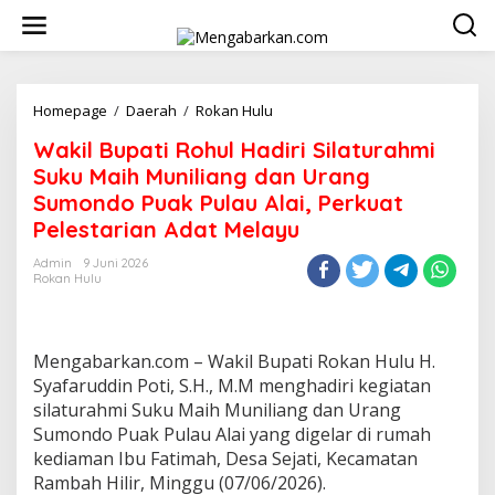
Lewati
ke
konten
Wakil
Homepage
/
Daerah
/
Rokan Hulu
Bupati
Wakil Bupati Rohul Hadiri Silaturahmi
Rohul
Hadiri
Suku Maih Muniliang dan Urang
Silaturahmi
Sumondo Puak Pulau Alai, Perkuat
Suku
Pelestarian Adat Melayu
Maih
Muniliang
Admin
9 Juni 2026
dan
Rokan Hulu
Urang
Sumondo
Puak
Pulau
Mengabarkan.com – Wakil Bupati Rokan Hulu H.
Alai,
Syafaruddin Poti, S.H., M.M menghadiri kegiatan
Perkuat
silaturahmi Suku Maih Muniliang dan Urang
Pelestarian
Adat
Sumondo Puak Pulau Alai yang digelar di rumah
Melayu
kediaman Ibu Fatimah, Desa Sejati, Kecamatan
Rambah Hilir, Minggu (07/06/2026).