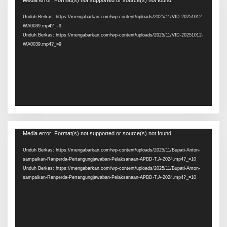
Media error: Format(s) not supported or source(s) not found
Video
Unduh Berkas: https://mengabarkan.com/wp-content/uploads/2025/11/VID-20251012-
WA0039.mp4?_=9
Unduh Berkas: https://mengabarkan.com/wp-content/uploads/2025/11/VID-20251012-
WA0039.mp4?_=9
Pemutar
Media error: Format(s) not supported or source(s) not found
Video
Unduh Berkas: https://mengabarkan.com/wp-content/uploads/2025/11/Bupati-Anton-
sampaikan-Ranperda-Pertangungjawaban-Pelaksanaan-APBD-T.A-2024.mp4?_=10
Unduh Berkas: https://mengabarkan.com/wp-content/uploads/2025/11/Bupati-Anton-
sampaikan-Ranperda-Pertangungjawaban-Pelaksanaan-APBD-T.A-2024.mp4?_=10