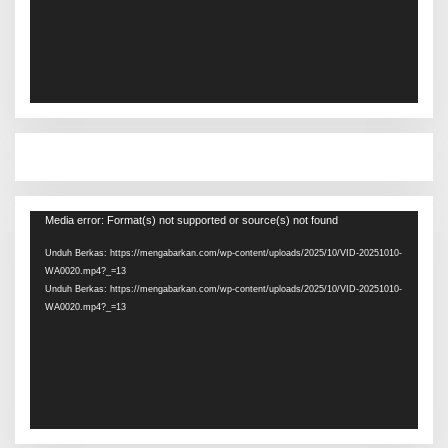
Pemutar
Media error: Format(s) not supported or source(s) not found
Video
Unduh Berkas: https://mengabarkan.com/wp-content/uploads/2025/10/VID-20251010-
WA0020.mp4?_=13
Unduh Berkas: https://mengabarkan.com/wp-content/uploads/2025/10/VID-20251010-
WA0020.mp4?_=13