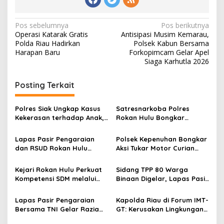
Navigasi
Pos sebelumnya
Pos berikutnya
Operasi Katarak Gratis
Antisipasi Musim Kemarau,
pos
Polda Riau Hadirkan
Polsek Kabun Bersama
Harapan Baru
Forkopimcam Gelar Apel
Siaga Karhutla 2026
Posting Terkait
Polres Siak Ungkap Kasus
Satresnarkoba Polres
Kekerasan terhadap Anak,
Rokan Hulu Bongkar
Dua Tersangka Diamankan
Dugaan Peredaran Sabu,
Pelaku Ditangkap di
Lapas Pasir Pengaraian
Polsek Kepenuhan Bongkar
Perkebunan Sawit
dan RSUD Rokan Hulu
Aksi Tukar Motor Curian
Bersinergi Gelar Donor
dengan Sabu, Seorang Pria
Darah untuk Kemanusiaan
Diamankan
Kejari Rokan Hulu Perkuat
Sidang TPP 80 Warga
Kompetensi SDM melalui
Binaan Digelar, Lapas Pasir
Penutupan Kejaksaan
Pengaraian Komitmen
Corporate University
Berikan Layanan Integrasi
Lapas Pasir Pengaraian
Kapolda Riau di Forum IMT-
Bidang Perencanaan 2026
Transparan dan Gratis
Bersama TNI Gelar Razia
GT: Kerusakan Lingkungan
Gabungan, Tegaskan
Berpotensi Menjadi