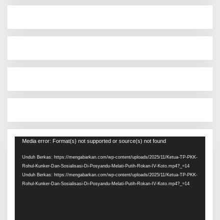
Pemutar
Media error: Format(s) not supported or source(s) not found
Video
Unduh Berkas: https://mengabarkan.com/wp-content/uploads/2025/11/Ketua-TP-PKK-
Rohul-Kunker-Dan-Sosialisasi-Di-Posyandu-Melati-Putih-Rokan-IV-Koto.mp4?_=14
Unduh Berkas: https://mengabarkan.com/wp-content/uploads/2025/11/Ketua-TP-PKK-
Rohul-Kunker-Dan-Sosialisasi-Di-Posyandu-Melati-Putih-Rokan-IV-Koto.mp4?_=14