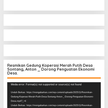
Resmikan Gedung Koperasi Merah Putih Desa
Sontang, Anton _ Dorong Penguatan Ekonomi
Desa.
Pemutar
Media error: Format(s) not supported or source(s) not found
Video
Unduh Berkas: https://mengabarkan.com/wp-content/uploads/2025/11/Resmikan-
Gedung-Koperasi-Merah-Putih-Desa-Sontang-Anton-_-Dorong-Penguatan-Ekonomi-
Desa.mp4?_=4
Unduh Berkas: https://mengabarkan.com/wp-content/uploads/2025/11/Resmikan-