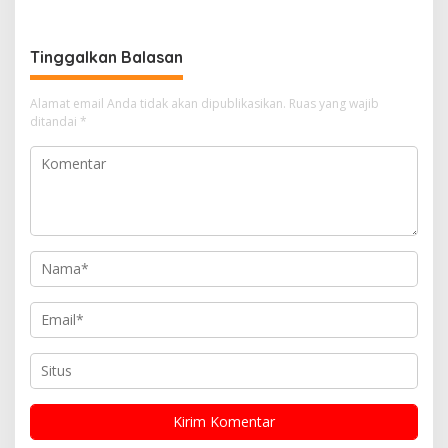
Komitmen Ciptakan Lapas
Ancaman Keamanan
Bersih Narkoba
Tinggalkan Balasan
Alamat email Anda tidak akan dipublikasikan.
Ruas yang wajib
ditandai
*