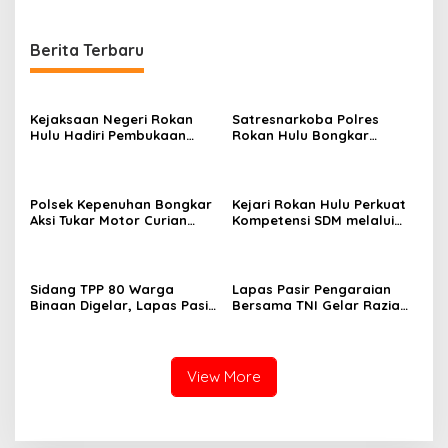
Berita Terbaru
Kejaksaan Negeri Rokan
Satresnarkoba Polres
Hulu Hadiri Pembukaan
Rokan Hulu Bongkar
Apel Bulan Bakti Pramuka
Dugaan Peredaran Sabu,
Tingkat Kabupaten Rokan
Pelaku Ditangkap di
Hulu 2026
Perkebunan Sawit
Polsek Kepenuhan Bongkar
Kejari Rokan Hulu Perkuat
Aksi Tukar Motor Curian
Kompetensi SDM melalui
dengan Sabu, Seorang Pria
Penutupan Kejaksaan
Diamankan
Corporate University
Bidang Perencanaan 2026
Sidang TPP 80 Warga
Lapas Pasir Pengaraian
Binaan Digelar, Lapas Pasir
Bersama TNI Gelar Razia
Pengaraian Komitmen
Gabungan, Tegaskan
Berikan Layanan Integrasi
Komitmen Ciptakan Lapas
Transparan dan Gratis
Bersih Narkoba
View More