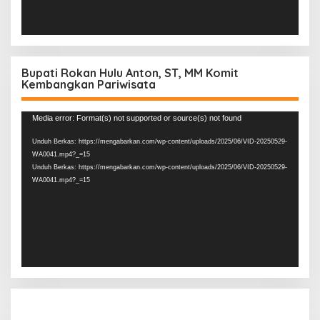
Bupati Rokan Hulu Anton, ST, MM Komit
Kembangkan Pariwisata
Pemutar
Media error: Format(s) not supported or source(s) not found
Video
Unduh Berkas: https://mengabarkan.com/wp-content/uploads/2025/06/VID-20250529-
WA0041.mp4?_=15
Unduh Berkas: https://mengabarkan.com/wp-content/uploads/2025/06/VID-20250529-
WA0041.mp4?_=15