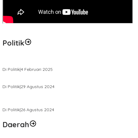
Politik
MK Tolak Gugatan Kelmi Amri-Asparaini
Di Politik
|
4 Februari 2025
Daftar ke KPUD, Anton-Poti Disambut Ribuan Pendukungnya
Di Politik
|
29 Agustus 2024
Novliwanda Ade Putra Ditunjuk sebagai Ketua Tim Koalisi
Bersama “Membangun Negeri”
Di Politik
|
26 Agustus 2024
Daerah