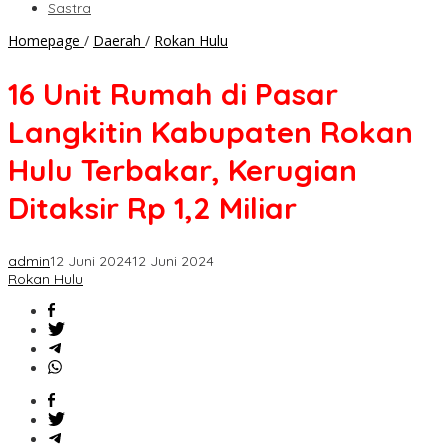
Sastra
16
Homepage
/
Daerah
/
Rokan Hulu
Unit
Rumah
16 Unit Rumah di Pasar
di
Pasar
Langkitin Kabupaten Rokan
Langkitin
Kabupaten
Hulu Terbakar, Kerugian
Rokan
Hulu
Ditaksir Rp 1,2 Miliar
Terbakar,
Kerugian
Ditaksir
admin
12 Juni 2024
12 Juni 2024
Rp
Rokan Hulu
1,2
Miliar