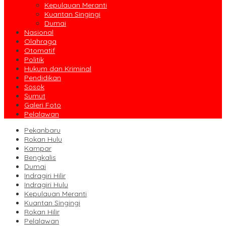
Kepulauan Meranti
Kuantan Singingi
Dumai
Nasional
Olahraga
Otomatif
Politik
Hukum dan Kriminal
Pendidikan
Sosok
Sumut
Galeri Foto
Pelalawan
Pekanbaru
Rokan Hulu
Kampar
Bengkalis
Dumai
Indragiri Hilir
Indragiri Hulu
Kepulauan Meranti
Kuantan Singingi
Rokan Hilir
Pelalawan