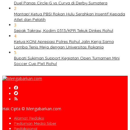
Duel Panas Circle-G vs Curva di Derby Sumatera
2
Mantap! Ketua PBSI Rokan Hulu Serahkan Insentif Kepada
Atlet dan Pelatih
3
Sepak Takraw, Kodim 0313/KPR Tekuk Dinkes Rohul
4
Ketua KONI Apresiasi Polres Rohul Jalin Kerja Sama
Lomba Tenis Meja dengan Universitas Rokania
5
Bupati Sukiman Support Kegiatan Open Turnamen Mini
Soccer Cup PWI Rohul
Hak Cipta © Mengabarkan.com
Alamat Redaksi
Pedoman Media Siber
Redaksional