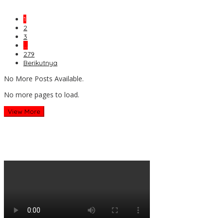
1
2
3
…
279
Berikutnya
No More Posts Available.
No more pages to load.
View More