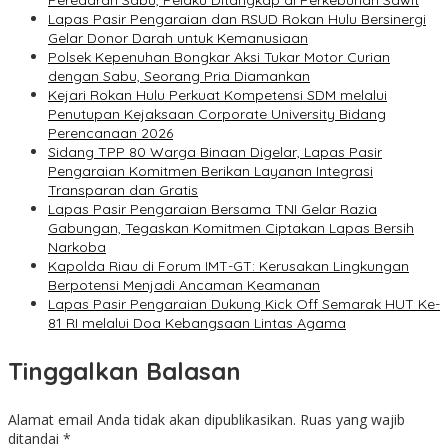
Peredaran Sabu, Pelaku Ditangkap di Perkebunan Sawit
Lapas Pasir Pengaraian dan RSUD Rokan Hulu Bersinergi
Gelar Donor Darah untuk Kemanusiaan
Polsek Kepenuhan Bongkar Aksi Tukar Motor Curian
dengan Sabu, Seorang Pria Diamankan
Kejari Rokan Hulu Perkuat Kompetensi SDM melalui
Penutupan Kejaksaan Corporate University Bidang
Perencanaan 2026
Sidang TPP 80 Warga Binaan Digelar, Lapas Pasir
Pengaraian Komitmen Berikan Layanan Integrasi
Transparan dan Gratis
Lapas Pasir Pengaraian Bersama TNI Gelar Razia
Gabungan, Tegaskan Komitmen Ciptakan Lapas Bersih
Narkoba
Kapolda Riau di Forum IMT-GT: Kerusakan Lingkungan
Berpotensi Menjadi Ancaman Keamanan
Lapas Pasir Pengaraian Dukung Kick Off Semarak HUT Ke-
81 RI melalui Doa Kebangsaan Lintas Agama
Tinggalkan Balasan
Alamat email Anda tidak akan dipublikasikan.
Ruas yang wajib
ditandai
*