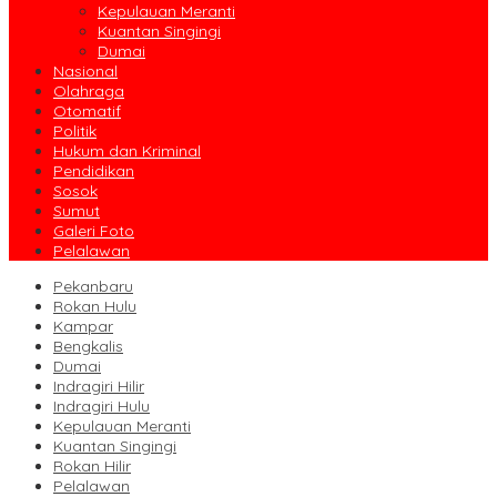
Kepulauan Meranti
Kuantan Singingi
Dumai
Nasional
Olahraga
Otomatif
Politik
Hukum dan Kriminal
Pendidikan
Sosok
Sumut
Galeri Foto
Pelalawan
Pekanbaru
Rokan Hulu
Kampar
Bengkalis
Dumai
Indragiri Hilir
Indragiri Hulu
Kepulauan Meranti
Kuantan Singingi
Rokan Hilir
Pelalawan