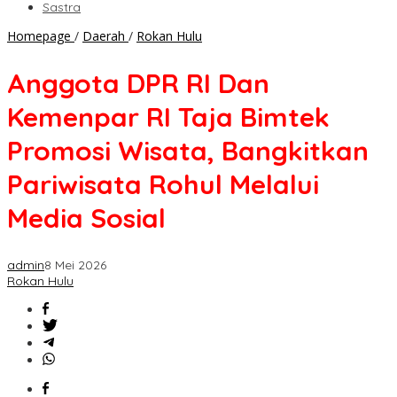
Sastra
Anggota
Homepage
/
Daerah
/
Rokan Hulu
DPR
RI
Anggota DPR RI Dan
Dan
Kemenpar
Kemenpar RI Taja Bimtek
RI
Taja
Promosi Wisata, Bangkitkan
Bimtek
Promosi
Pariwisata Rohul Melalui
Wisata,
Bangkitkan
Media Sosial
Pariwisata
Rohul
Melalui
admin
8 Mei 2026
Media
Rokan Hulu
Sosial