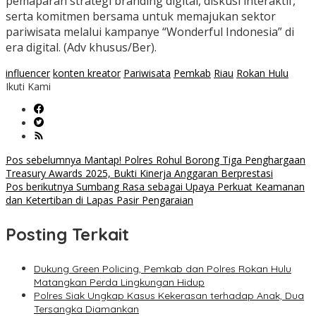
pemaparan strategi branding digital, diskusi interaktif,
serta komitmen bersama untuk memajukan sektor
pariwisata melalui kampanye “Wonderful Indonesia” di
era digital. (Adv khusus/Ber).
influencer
konten kreator
Pariwisata
Pemkab
Riau
Rokan Hulu
Ikuti Kami
Navigasi
Pos sebelumnya
Mantap! Polres Rohul Borong Tiga Penghargaan
Treasury Awards 2025, Bukti Kinerja Anggaran Berprestasi
pos
Pos berikutnya
Sumbang Rasa sebagai Upaya Perkuat Keamanan
dan Ketertiban di Lapas Pasir Pengaraian
Posting Terkait
Dukung Green Policing, Pemkab dan Polres Rokan Hulu
Matangkan Perda Lingkungan Hidup
Polres Siak Ungkap Kasus Kekerasan terhadap Anak, Dua
Tersangka Diamankan