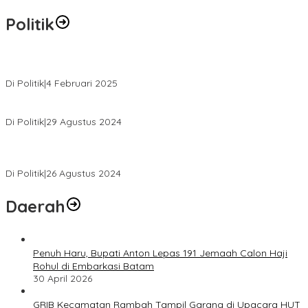
Politik
MK Tolak Gugatan Kelmi Amri-Asparaini
Di Politik
|
4 Februari 2025
Daftar ke KPUD, Anton-Poti Disambut Ribuan Pendukungnya
Di Politik
|
29 Agustus 2024
Novliwanda Ade Putra Ditunjuk sebagai Ketua Tim Koalisi
Bersama “Membangun Negeri”
Di Politik
|
26 Agustus 2024
Daerah
Penuh Haru, Bupati Anton Lepas 191 Jemaah Calon Haji
Rohul di Embarkasi Batam
30 April 2026
GRIB Kecamatan Rambah Tampil Garang di Upacara HUT