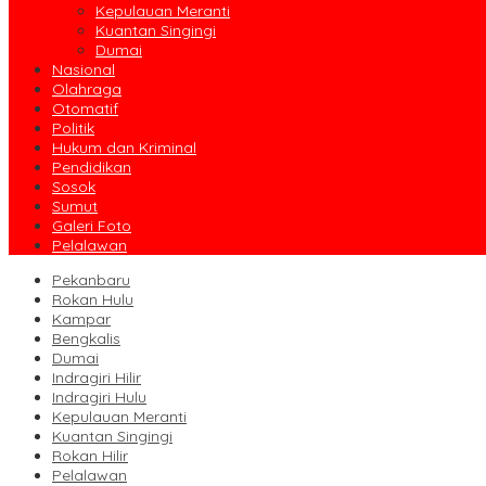
Kepulauan Meranti
Kuantan Singingi
Dumai
Nasional
Olahraga
Otomatif
Politik
Hukum dan Kriminal
Pendidikan
Sosok
Sumut
Galeri Foto
Pelalawan
Pekanbaru
Rokan Hulu
Kampar
Bengkalis
Dumai
Indragiri Hilir
Indragiri Hulu
Kepulauan Meranti
Kuantan Singingi
Rokan Hilir
Pelalawan