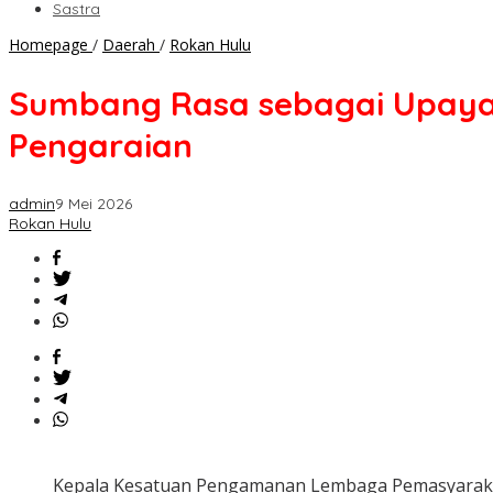
Sastra
Sumbang
Homepage
/
Daerah
/
Rokan Hulu
Rasa
sebagai
Sumbang Rasa sebagai Upaya 
Upaya
Perkuat
Pengaraian
Keamanan
dan
Ketertiban
admin
9 Mei 2026
di
Rokan Hulu
Lapas
Pasir
Pengaraian
Kepala Kesatuan Pengamanan Lembaga Pemasyarakat