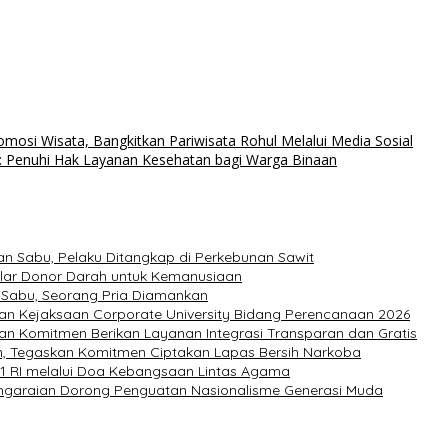
osi Wisata, Bangkitkan Pariwisata Rohul Melalui Media Sosial
: Penuhi Hak Layanan Kesehatan bagi Warga Binaan
n Sabu, Pelaku Ditangkap di Perkebunan Sawit
elar Donor Darah untuk Kemanusiaan
 Sabu, Seorang Pria Diamankan
pan Kejaksaan Corporate University Bidang Perencanaan 2026
an Komitmen Berikan Layanan Integrasi Transparan dan Gratis
n, Tegaskan Komitmen Ciptakan Lapas Bersih Narkoba
1 RI melalui Doa Kebangsaan Lintas Agama
engaraian Dorong Penguatan Nasionalisme Generasi Muda