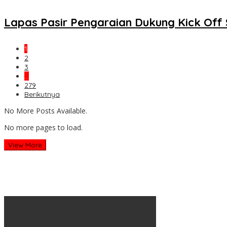
Lapas Pasir Pengaraian Dukung Kick Of
1
2
3
…
279
Berikutnya
No More Posts Available.
No more pages to load.
View More