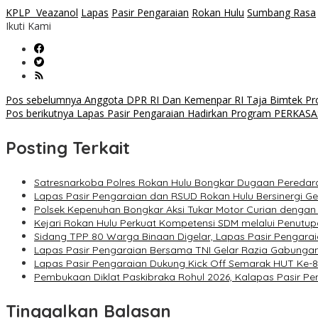
KPLP Veazanol
Lapas
Pasir Pengaraian
Rokan Hulu
Sumbang Rasa
Ikuti Kami
Navigasi
Pos sebelumnya
Anggota DPR RI Dan Kemenpar RI Taja Bimtek Prom
Pos berikutnya
Lapas Pasir Pengaraian Hadirkan Program PERKASA
pos
Posting Terkait
Satresnarkoba Polres Rokan Hulu Bongkar Dugaan Peredara
Lapas Pasir Pengaraian dan RSUD Rokan Hulu Bersinergi G
Polsek Kepenuhan Bongkar Aksi Tukar Motor Curian dengan
Kejari Rokan Hulu Perkuat Kompetensi SDM melalui Penutu
Sidang TPP 80 Warga Binaan Digelar, Lapas Pasir Pengarai
Lapas Pasir Pengaraian Bersama TNI Gelar Razia Gabunga
Lapas Pasir Pengaraian Dukung Kick Off Semarak HUT Ke-8
Pembukaan Diklat Paskibraka Rohul 2026, Kalapas Pasir P
Tinggalkan Balasan