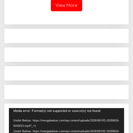
View More
Pemutar
Media error: Format(s) not supported or source(s) not found
Video
Unduh Berkas: https://mengabarkan.com/wp-content/uploads/2026/06/VID-20260624-
WA0015.mp4?_=1
Unduh Berkas: https://mengabarkan.com/wp-content/uploads/2026/06/VID-20260624-