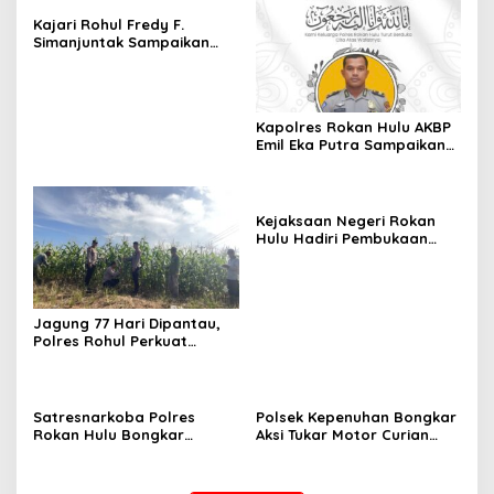
Kajari Rohul Fredy F.
Simanjuntak Sampaikan
Ucapan Hari Jadi Provinsi
Riau ke-69
Kapolres Rokan Hulu AKBP
Emil Eka Putra Sampaikan
Duka Mendalam Atas
Wafatnya AIPTU Rinaldi
Kejaksaan Negeri Rokan
Hulu Hadiri Pembukaan
Apel Bulan Bakti Pramuka
Tingkat Kabupaten Rokan
Hulu 2026
Jagung 77 Hari Dipantau,
Polres Rohul Perkuat
Program Ketahanan
Pangan
Satresnarkoba Polres
Polsek Kepenuhan Bongkar
Rokan Hulu Bongkar
Aksi Tukar Motor Curian
Dugaan Peredaran Sabu,
dengan Sabu, Seorang Pria
Pelaku Ditangkap di
Diamankan
Perkebunan Sawit