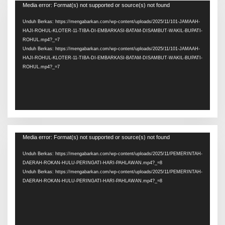
Pemutar
Media error: Format(s) not supported or source(s) not found
Video
Unduh Berkas: https://mengabarkan.com/wp-content/uploads/2025/11/101-JAMAAH-
HAJI-ROHUL-KLOTER-11-TIBA-DI-EMBARKASI-BATAM-DISAMBUT-WAKIL-BUPATI-
ROHUL.mp4?_=7
Unduh Berkas: https://mengabarkan.com/wp-content/uploads/2025/11/101-JAMAAH-
HAJI-ROHUL-KLOTER-11-TIBA-DI-EMBARKASI-BATAM-DISAMBUT-WAKIL-BUPATI-
ROHUL.mp4?_=7
Pemutar
Media error: Format(s) not supported or source(s) not found
Video
Unduh Berkas: https://mengabarkan.com/wp-content/uploads/2025/11/PEMERINTAH-
DAERAH-ROKAN-HULU-PERINGATI-HARI-PAHLAWAN.mp4?_=8
Unduh Berkas: https://mengabarkan.com/wp-content/uploads/2025/11/PEMERINTAH-
DAERAH-ROKAN-HULU-PERINGATI-HARI-PAHLAWAN.mp4?_=8