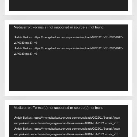
Pemutar
Media error: Format(s) not supported or source(s) not found
Video
Unduh Berkas: https://mengabarkan.com/wp-content/uploads/2025/11/VID-20251012-
WA0039.mp4?_=9
Unduh Berkas: https://mengabarkan.com/wp-content/uploads/2025/11/VID-20251012-
WA0039.mp4?_=9
Pemutar
Media error: Format(s) not supported or source(s) not found
Video
Unduh Berkas: https://mengabarkan.com/wp-content/uploads/2025/11/Bupati-Anton-
sampaikan-Ranperda-Pertangungjawaban-Pelaksanaan-APBD-T.A-2024.mp4?_=10
Unduh Berkas: https://mengabarkan.com/wp-content/uploads/2025/11/Bupati-Anton-
sampaikan-Ranperda-Pertangungjawaban-Pelaksanaan-APBD-T.A-2024.mp4?_=10