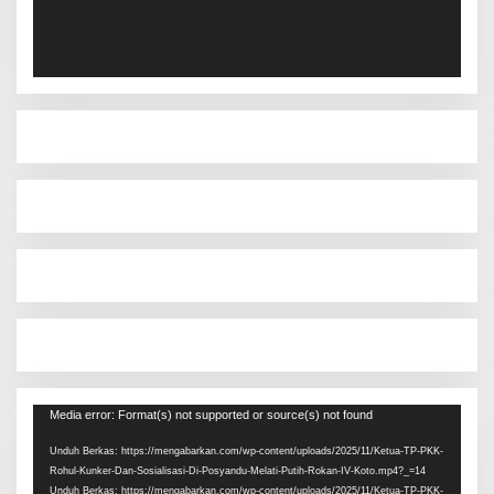
Pemutar
Media error: Format(s) not supported or source(s) not found
Video
Unduh Berkas: https://mengabarkan.com/wp-content/uploads/2025/11/Ketua-TP-PKK-
Rohul-Kunker-Dan-Sosialisasi-Di-Posyandu-Melati-Putih-Rokan-IV-Koto.mp4?_=14
Unduh Berkas: https://mengabarkan.com/wp-content/uploads/2025/11/Ketua-TP-PKK-