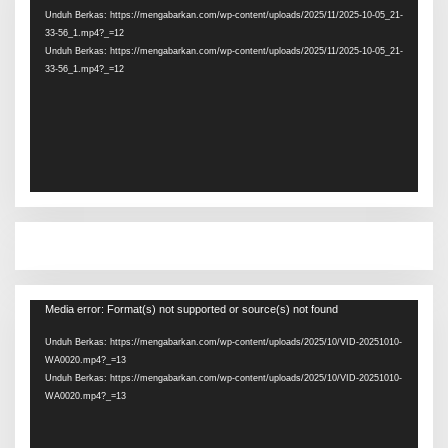
Unduh Berkas: https://mengabarkan.com/wp-content/uploads/2025/11/2025-10-05_21-
33-56_1.mp4?_=12
Unduh Berkas: https://mengabarkan.com/wp-content/uploads/2025/11/2025-10-05_21-
33-56_1.mp4?_=12
Pemutar
Media error: Format(s) not supported or source(s) not found
Video
Unduh Berkas: https://mengabarkan.com/wp-content/uploads/2025/10/VID-20251010-
WA0020.mp4?_=13
Unduh Berkas: https://mengabarkan.com/wp-content/uploads/2025/10/VID-20251010-
WA0020.mp4?_=13