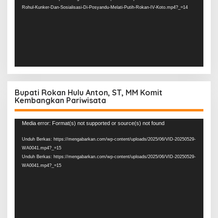
Rohul-Kunker-Dan-Sosialisasi-Di-Posyandu-Melati-Putih-Rokan-IV-Koto.mp4?_=14
Bupati Rokan Hulu Anton, ST, MM Komit
Kembangkan Pariwisata
Pemutar
Media error: Format(s) not supported or source(s) not found
Video
Unduh Berkas: https://mengabarkan.com/wp-content/uploads/2025/06/VID-20250529-
WA0041.mp4?_=15
Unduh Berkas: https://mengabarkan.com/wp-content/uploads/2025/06/VID-20250529-
WA0041.mp4?_=15