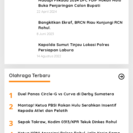
Buka Penjaringan Calon Bupati
22 April 2024
Bangkitkan Ekraf, BRCN Riau Kunjungi RCN
Rohul.
8 Juni 2023
Kapolda Sumut Tinjau Lokasi Polres
Persiapan Labura
14 Agustus 2022
Olahraga Terbaru
1
Duel Panas Circle-G vs Curva di Derby Sumatera
2
Mantap! Ketua PBSI Rokan Hulu Serahkan Insentif
Kepada Atlet dan Pelatih
3
Sepak Takraw, Kodim 0313/KPR Tekuk Dinkes Rohul
Ketua KONI Apresiasi Polres Rohul Jalin Kerja Sama