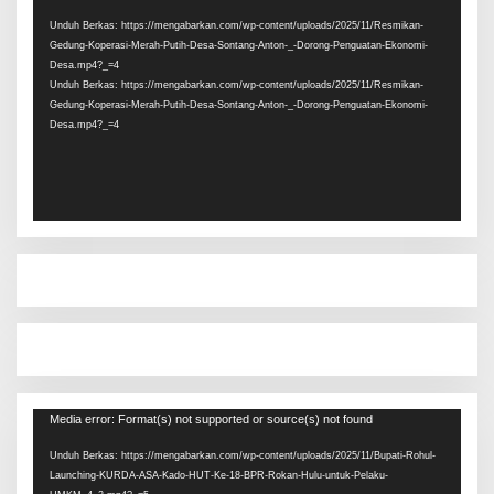
Video
Unduh Berkas: https://mengabarkan.com/wp-content/uploads/2025/11/Resmikan-
Gedung-Koperasi-Merah-Putih-Desa-Sontang-Anton-_-Dorong-Penguatan-Ekonomi-
Desa.mp4?_=4
Unduh Berkas: https://mengabarkan.com/wp-content/uploads/2025/11/Resmikan-
Gedung-Koperasi-Merah-Putih-Desa-Sontang-Anton-_-Dorong-Penguatan-Ekonomi-
Desa.mp4?_=4
Pemutar
Media error: Format(s) not supported or source(s) not found
Video
Unduh Berkas: https://mengabarkan.com/wp-content/uploads/2025/11/Bupati-Rohul-
Launching-KURDA-ASA-Kado-HUT-Ke-18-BPR-Rokan-Hulu-untuk-Pelaku-