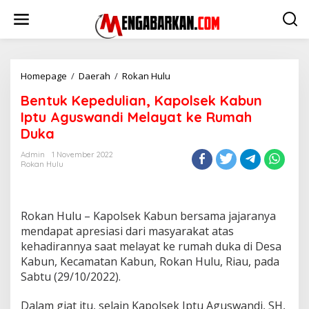
Lewati
ke
konten
Bentuk
Homepage
/
Daerah
/
Rokan Hulu
Kepedulian,
Bentuk Kepedulian, Kapolsek Kabun
Kapolsek
Kabun
Iptu Aguswandi Melayat ke Rumah
Iptu
Duka
Aguswandi
Melayat
Admin
1 November 2022
ke
Rokan Hulu
Rumah
Duka
Rokan Hulu – Kapolsek Kabun bersama jajaranya
mendapat apresiasi dari masyarakat atas
kehadirannya saat melayat ke rumah duka di Desa
Kabun, Kecamatan Kabun, Rokan Hulu, Riau, pada
Sabtu (29/10/2022).
Dalam giat itu, selain Kapolsek Iptu Aguswandi, SH,