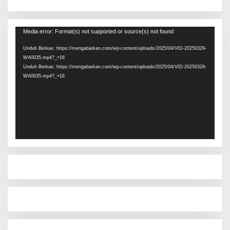
Pemutar
Media error: Format(s) not supported or source(s) not found
Video
Unduh Berkas: https://mengabarkan.com/wp-content/uploads/2025/04/VID-20250329-
WA0035.mp4?_=16
Unduh Berkas: https://mengabarkan.com/wp-content/uploads/2025/04/VID-20250329-
WA0035.mp4?_=16