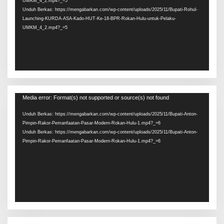
UMKM_4_2.mp4?_=5
Unduh Berkas: https://mengabarkan.com/wp-content/uploads/2025/11/Bupati-Rohul-
Launching-KURDA-ASA-Kado-HUT-Ke-18-BPR-Rokan-Hulu-untuk-Pelaku-
UMKM_4_2.mp4?_=5
Pemutar
Media error: Format(s) not supported or source(s) not found
Video
Unduh Berkas: https://mengabarkan.com/wp-content/uploads/2025/11/Bupati-Anton-
Pimpin-Rakor-Pemanfaatan-Pasar-Modern-Rokan-Hulu-1.mp4?_=6
Unduh Berkas: https://mengabarkan.com/wp-content/uploads/2025/11/Bupati-Anton-
Pimpin-Rakor-Pemanfaatan-Pasar-Modern-Rokan-Hulu-1.mp4?_=6