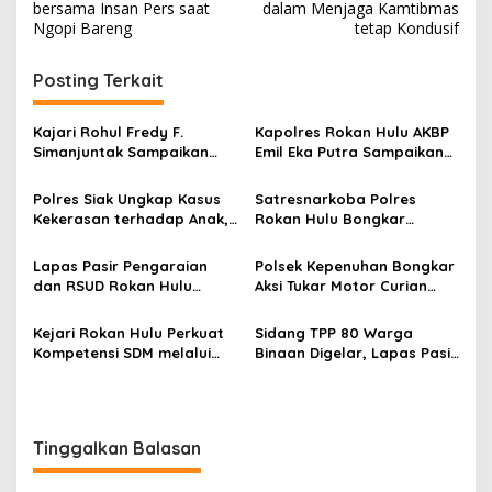
pos
bersama Insan Pers saat
dalam Menjaga Kamtibmas
Ngopi Bareng
tetap Kondusif
Posting Terkait
Kajari Rohul Fredy F.
Kapolres Rokan Hulu AKBP
Simanjuntak Sampaikan
Emil Eka Putra Sampaikan
Ucapan Hari Jadi Provinsi
Duka Mendalam Atas
Riau ke-69
Wafatnya AIPTU Rinaldi
Polres Siak Ungkap Kasus
Satresnarkoba Polres
Kekerasan terhadap Anak,
Rokan Hulu Bongkar
Dua Tersangka Diamankan
Dugaan Peredaran Sabu,
Pelaku Ditangkap di
Lapas Pasir Pengaraian
Polsek Kepenuhan Bongkar
Perkebunan Sawit
dan RSUD Rokan Hulu
Aksi Tukar Motor Curian
Bersinergi Gelar Donor
dengan Sabu, Seorang Pria
Darah untuk Kemanusiaan
Diamankan
Kejari Rokan Hulu Perkuat
Sidang TPP 80 Warga
Kompetensi SDM melalui
Binaan Digelar, Lapas Pasir
Penutupan Kejaksaan
Pengaraian Komitmen
Corporate University
Berikan Layanan Integrasi
Bidang Perencanaan 2026
Transparan dan Gratis
Tinggalkan Balasan