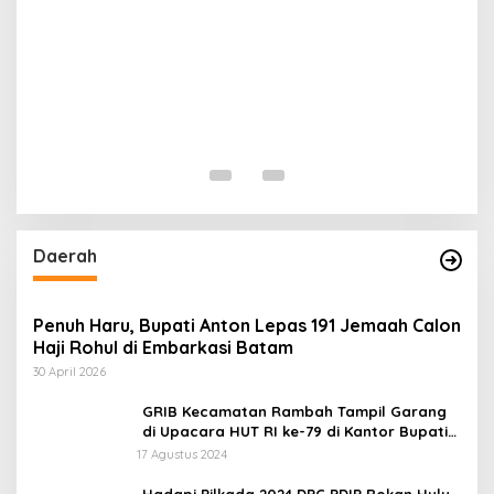
N
T
Di 
Daerah
Penuh Haru, Bupati Anton Lepas 191 Jemaah Calon
Haji Rohul di Embarkasi Batam
30 April 2026
GRIB Kecamatan Rambah Tampil Garang
di Upacara HUT RI ke-79 di Kantor Bupati
Rokan Hulu!
17 Agustus 2024
Hadapi Pilkada 2024 DPC PDIP Rokan Hulu