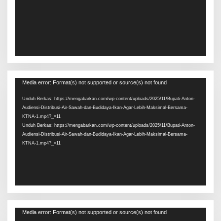
Pemutar
Media error: Format(s) not supported or source(s) not found
Video
Unduh Berkas: https://mengabarkan.com/wp-content/uploads/2025/11/Bupati-Anton-
Audiensi-Distribusi-Air-Sawah-dan-Budidaya-Ikan-Agar-Lebih-Maksimal-Bersama-
KTNA-1.mp4?_=11
Unduh Berkas: https://mengabarkan.com/wp-content/uploads/2025/11/Bupati-Anton-
Audiensi-Distribusi-Air-Sawah-dan-Budidaya-Ikan-Agar-Lebih-Maksimal-Bersama-
KTNA-1.mp4?_=11
Pemutar
Media error: Format(s) not supported or source(s) not found
Video