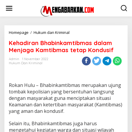
Lewati
ke
konten
Kehadiran
Homepage
/
Hukum dan Kriminal
Bhabinkamtibmas
Kehadiran Bhabinkamtibmas dalam
dalam
Menjaga
Menjaga Kamtibmas tetap Kondusif
Kamtibmas
tetap
Admin
1 November 2022
Hukum Dan Kriminal
Kondusif
Rokan Hulu – Bhabinkamtibmas merupakan ujung
tombak kepolisian yang bersentuhan langsung
dengan masyarakat guna menciptakan situasi
Keamanan dan ketertiban masyarakat (Kamtibmas)
yang aman dan kondusif.
Selain itu, Bhabinkamtibmas juga harus
mengetahui kegiatan warga dan situasi wilayah