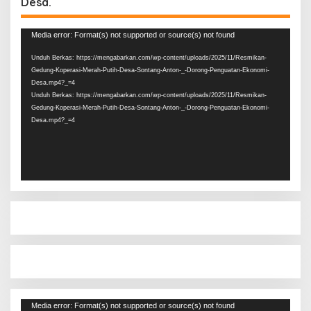
Desa.
Pemutar
Media error: Format(s) not supported or source(s) not found
Video
Unduh Berkas: https://mengabarkan.com/wp-content/uploads/2025/11/Resmikan-
Gedung-Koperasi-Merah-Putih-Desa-Sontang-Anton-_-Dorong-Penguatan-Ekonomi-
Desa.mp4?_=4
Unduh Berkas: https://mengabarkan.com/wp-content/uploads/2025/11/Resmikan-
Gedung-Koperasi-Merah-Putih-Desa-Sontang-Anton-_-Dorong-Penguatan-Ekonomi-
Desa.mp4?_=4
Pemutar
Media error: Format(s) not supported or source(s) not found