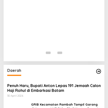
N
T
Di 
Daerah
Penuh Haru, Bupati Anton Lepas 191 Jemaah Calon
Haji Rohul di Embarkasi Batam
30 April 2026
GRIB Kecamatan Rambah Tampil Garang