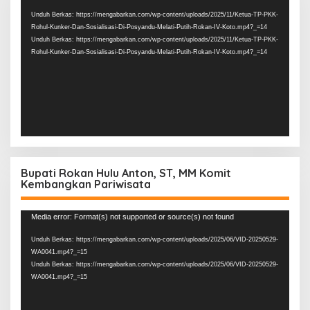
Video
Unduh Berkas: https://mengabarkan.com/wp-content/uploads/2025/11/Ketua-TP-PKK-
Rohul-Kunker-Dan-Sosialisasi-Di-Posyandu-Melati-Putih-Rokan-IV-Koto.mp4?_=14
Unduh Berkas: https://mengabarkan.com/wp-content/uploads/2025/11/Ketua-TP-PKK-
Rohul-Kunker-Dan-Sosialisasi-Di-Posyandu-Melati-Putih-Rokan-IV-Koto.mp4?_=14
Bupati Rokan Hulu Anton, ST, MM Komit
Kembangkan Pariwisata
Pemutar
Media error: Format(s) not supported or source(s) not found
Video
Unduh Berkas: https://mengabarkan.com/wp-content/uploads/2025/06/VID-20250529-
WA0041.mp4?_=15
Unduh Berkas: https://mengabarkan.com/wp-content/uploads/2025/06/VID-20250529-
WA0041.mp4?_=15