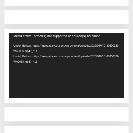
Pemutar
Media error: Format(s) not supported or source(s) not found
Video
Unduh Berkas: https://mengabarkan.com/wp-content/uploads/2025/04/VID-20250329-
WA0035.mp4?_=16
Unduh Berkas: https://mengabarkan.com/wp-content/uploads/2025/04/VID-20250329-
WA0035.mp4?_=16