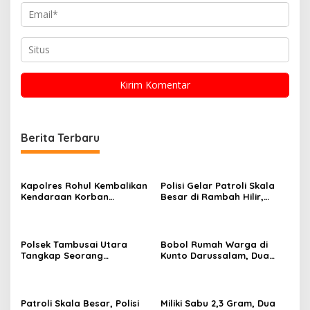
Berita Terbaru
Kapolres Rohul Kembalikan
Polisi Gelar Patroli Skala
Kendaraan Korban
Besar di Rambah Hilir,
Curanmor, Warga: Terima
Rokan Hulu, Ada Apa?
Kasih Pak, Mobil Kami
Sudah Kembali
Polsek Tambusai Utara
Bobol Rumah Warga di
Tangkap Seorang
Kunto Darussalam, Dua
Pengedar Narkotika,
Pelaku Ditangkap Polisi
Amankan Barang Bukti
128,02 Gram Sabu
Patroli Skala Besar, Polisi
Miliki Sabu 2,3 Gram, Dua