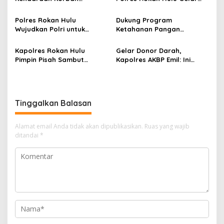
Curanmor, Warga: Terima
Turnamen Domino untuk
Kasih Pak, Mobil Kami
Bangun Sportivitas dan
Polres Rokan Hulu
Dukung Program
Sudah Kembali
Bentengi Generasi Muda
Wujudkan Polri untuk
Ketahanan Pangan
dari Narkoba
Masyarakat melalui Bakti
Nasional,
Sosial dan Penguatan
Bhabinkamtibmas Desa
Kapolres Rokan Hulu
Gelar Donor Darah,
Sinergi
Kasang Mungkal Perkuat
Pimpin Pisah Sambut
Kapolres AKBP Emil: Ini
Pendampingan Petani
Sejumlah Pejabat Utama
Bentuk Kepedulian Polri
dan Kapolsek Jajaran
Terhadap Kesehatan dan
Kesejahteraan Masyarakat
Tinggalkan Balasan
Alamat email Anda tidak akan dipublikasikan.
Ruas yang wajib
ditandai
*