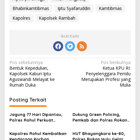
Bhabinkamtibmas
Iptu Syafaruddin
Kamtibmas
Kapolres
Kapolsek Rambah
Ikuti Kami
Navigasi
Pos sebelumnya
Pos berikutnya
Bentuk Kepedulian,
Ketua KPU RI:
pos
Kapolsek Kabun Iptu
Penyelenggara Pemilu
Aguswandi Melayat ke
Merupakan Profesi yang
Rumah Duka
Mulia
Posting Terkait
Jagung 77 Hari Dipantau,
Dukung Green Policing,
Polres Rohul Perkuat
Pemkab dan Polres Rokan
Program Ketahanan
Hulu Matangkan Perda
Pangan
Lingkungan Hidup
Kapolres Rohul Kembalikan
HUT Bhayangkara ke-80,
Kendaraan Korban
Polres Rokan Hulu Gelar