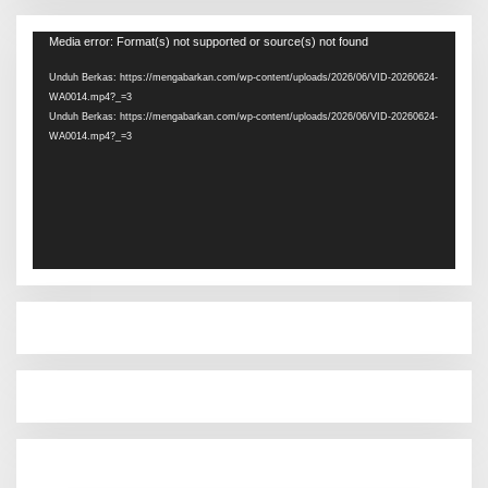
Pemutar
Media error: Format(s) not supported or source(s) not found
Video
Unduh Berkas: https://mengabarkan.com/wp-content/uploads/2026/06/VID-20260624-
WA0014.mp4?_=3
Unduh Berkas: https://mengabarkan.com/wp-content/uploads/2026/06/VID-20260624-
WA0014.mp4?_=3