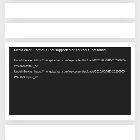
Pemutar
Media error: Format(s) not supported or source(s) not found
Video
Unduh Berkas: https://mengabarkan.com/wp-content/uploads/2026/06/VID-20260605-
WA0029.mp4?_=2
Unduh Berkas: https://mengabarkan.com/wp-content/uploads/2026/06/VID-20260605-
WA0029.mp4?_=2