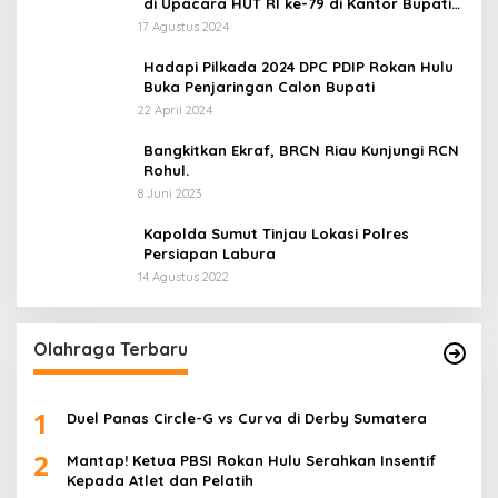
di Upacara HUT RI ke-79 di Kantor Bupati
Rokan Hulu!
17 Agustus 2024
Hadapi Pilkada 2024 DPC PDIP Rokan Hulu
Buka Penjaringan Calon Bupati
22 April 2024
Bangkitkan Ekraf, BRCN Riau Kunjungi RCN
Rohul.
8 Juni 2023
Kapolda Sumut Tinjau Lokasi Polres
Persiapan Labura
14 Agustus 2022
Olahraga Terbaru
1
Duel Panas Circle-G vs Curva di Derby Sumatera
2
Mantap! Ketua PBSI Rokan Hulu Serahkan Insentif
Kepada Atlet dan Pelatih