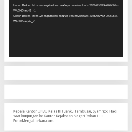
Video
Unduh Berkas: https://mengabarkan.com/wp-content/uploads/2026/06/VID-20260624-
WA0015.mp4?_=1
Unduh Berkas: https://mengabarkan.com/wp-content/uploads/2026/06/VID-20260624-
WA0015.mp4?_=1
Kepala Kantor UPBU Kelas III Tuanku Tambusai, Syamrizki Hadi
saat kunjungan ke Kantor Kejaksaan Negeri Rokan Hulu.
Foto/Mengabarkan.com.