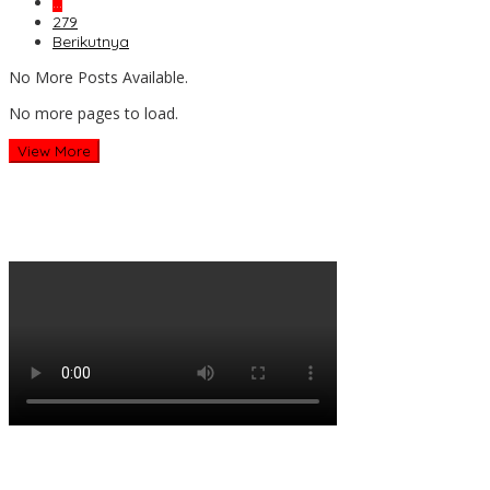
…
279
Berikutnya
No More Posts Available.
No more pages to load.
View More