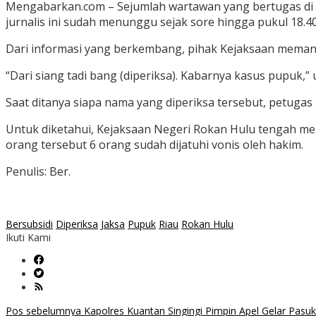
Mengabarkan.com – Sejumlah wartawan yang bertugas di R
jurnalis ini sudah menunggu sejak sore hingga pukul 18.4
Dari informasi yang berkembang, pihak Kejaksaan memang
“Dari siang tadi bang (diperiksa). Kabarnya kasus pupuk,
Saat ditanya siapa nama yang diperiksa tersebut, petuga
Untuk diketahui, Kejaksaan Negeri Rokan Hulu tengah me
orang tersebut 6 orang sudah dijatuhi vonis oleh hakim.
Penulis: Ber.
Bersubsidi
Diperiksa
Jaksa
Pupuk
Riau
Rokan Hulu
Ikuti Kami
Navigasi
Pos sebelumnya
Kapolres Kuantan Singingi Pimpin Apel Gelar Pasu