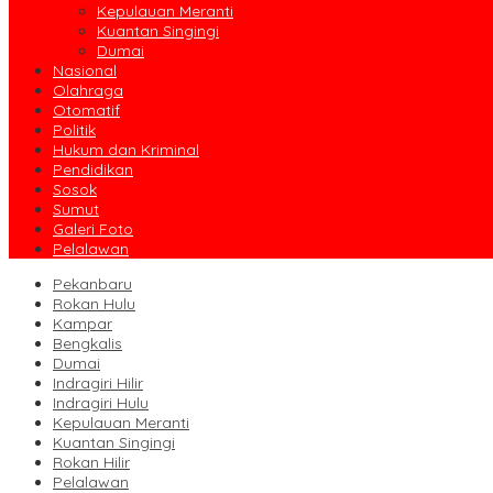
Kepulauan Meranti
Kuantan Singingi
Dumai
Nasional
Olahraga
Otomatif
Politik
Hukum dan Kriminal
Pendidikan
Sosok
Sumut
Galeri Foto
Pelalawan
Pekanbaru
Rokan Hulu
Kampar
Bengkalis
Dumai
Indragiri Hilir
Indragiri Hulu
Kepulauan Meranti
Kuantan Singingi
Rokan Hilir
Pelalawan