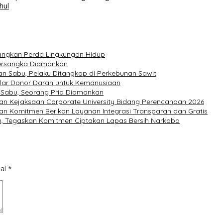
hul
tangkan Perda Lingkungan Hidup
Tersangka Diamankan
n Sabu, Pelaku Ditangkap di Perkebunan Sawit
elar Donor Darah untuk Kemanusiaan
 Sabu, Seorang Pria Diamankan
pan Kejaksaan Corporate University Bidang Perencanaan 2026
an Komitmen Berikan Layanan Integrasi Transparan dan Gratis
n, Tegaskan Komitmen Ciptakan Lapas Bersih Narkoba
dai
*