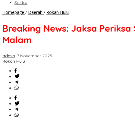
Sastra
Breaking
Homepage
/
Daerah
/
Rokan Hulu
News:
Jaksa
Breaking News: Jaksa Periksa
Periksa
Satu
Malam
Orang
dalam
Kasus
admin
17 November 2025
Pupuk
Rokan Hulu
Bersubsidi
di
Rohul
hingga
Malam