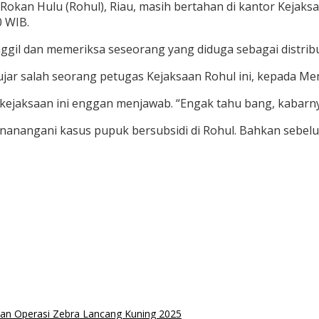
okan Hulu (Rohul), Riau, masih bertahan di kantor Kejaks
0 WIB.
gil dan memeriksa seseorang yang diduga sebagai distribu
” ujar salah seorang petugas Kejaksaan Rohul ini, kepada 
s kejaksaan ini enggan menjawab. “Engak tahu bang, kabarn
nanangani kasus pupuk bersubsidi di Rohul. Bahkan sebel
kan Operasi Zebra Lancang Kuning 2025