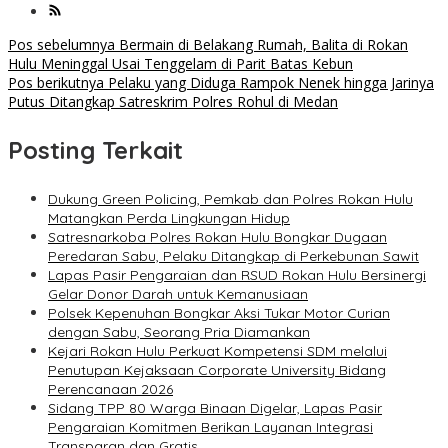
Navigasi
Pos sebelumnya
Bermain di Belakang Rumah, Balita di Rokan
Hulu Meninggal Usai Tenggelam di Parit Batas Kebun
pos
Pos berikutnya
Pelaku yang Diduga Rampok Nenek hingga Jarinya
Putus Ditangkap Satreskrim Polres Rohul di Medan
Posting Terkait
Dukung Green Policing, Pemkab dan Polres Rokan Hulu
Matangkan Perda Lingkungan Hidup
Satresnarkoba Polres Rokan Hulu Bongkar Dugaan
Peredaran Sabu, Pelaku Ditangkap di Perkebunan Sawit
Lapas Pasir Pengaraian dan RSUD Rokan Hulu Bersinergi
Gelar Donor Darah untuk Kemanusiaan
Polsek Kepenuhan Bongkar Aksi Tukar Motor Curian
dengan Sabu, Seorang Pria Diamankan
Kejari Rokan Hulu Perkuat Kompetensi SDM melalui
Penutupan Kejaksaan Corporate University Bidang
Perencanaan 2026
Sidang TPP 80 Warga Binaan Digelar, Lapas Pasir
Pengaraian Komitmen Berikan Layanan Integrasi
Transparan dan Gratis