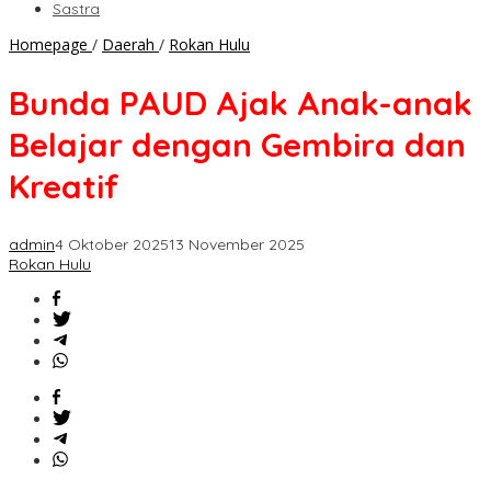
Sastra
Bunda
Homepage
/
Daerah
/
Rokan Hulu
PAUD
Ajak
Bunda PAUD Ajak Anak-anak
Anak-
anak
Belajar dengan Gembira dan
Belajar
dengan
Kreatif
Gembira
dan
Kreatif
admin
4 Oktober 2025
13 November 2025
Rokan Hulu