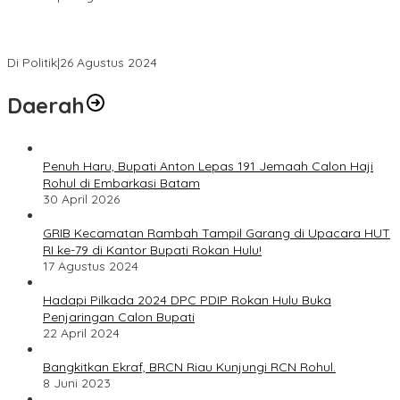
Novliwanda Ade Putra Ditunjuk sebagai Ketua Tim Koalisi
Bersama “Membangun Negeri”
Di Politik
|
26 Agustus 2024
Daerah
Penuh Haru, Bupati Anton Lepas 191 Jemaah Calon Haji
Rohul di Embarkasi Batam
30 April 2026
GRIB Kecamatan Rambah Tampil Garang di Upacara HUT
RI ke-79 di Kantor Bupati Rokan Hulu!
17 Agustus 2024
Hadapi Pilkada 2024 DPC PDIP Rokan Hulu Buka
Penjaringan Calon Bupati
22 April 2024
Bangkitkan Ekraf, BRCN Riau Kunjungi RCN Rohul.
8 Juni 2023