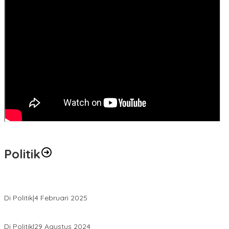
Politik
MK Tolak Gugatan Kelmi Amri-Asparaini
Di Politik
|
4 Februari 2025
Daftar ke KPUD, Anton-Poti Disambut Ribuan Pendukungnya
Di Politik
|
29 Agustus 2024