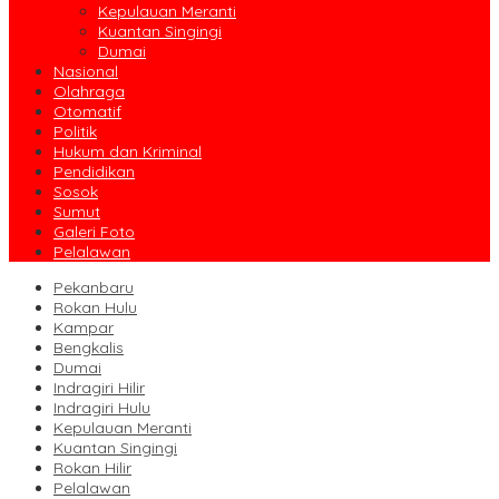
Kepulauan Meranti
Kuantan Singingi
Dumai
Nasional
Olahraga
Otomatif
Politik
Hukum dan Kriminal
Pendidikan
Sosok
Sumut
Galeri Foto
Pelalawan
Pekanbaru
Rokan Hulu
Kampar
Bengkalis
Dumai
Indragiri Hilir
Indragiri Hulu
Kepulauan Meranti
Kuantan Singingi
Rokan Hilir
Pelalawan