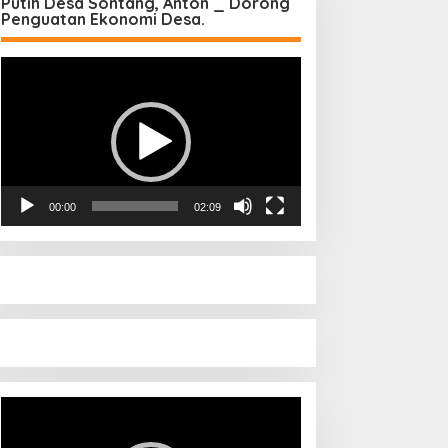
Putih Desa Sontang, Anton _ Dorong
Penguatan Ekonomi Desa.
Pemutar
Video
00:00
02:09
Pemutar
Video