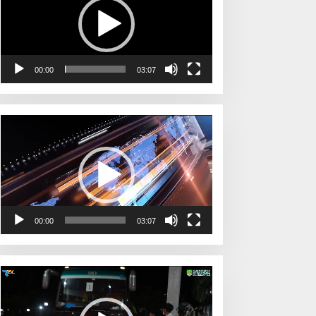
00:00
03:07
Pemutar
Video
00:00
03:07
Pemutar
Video