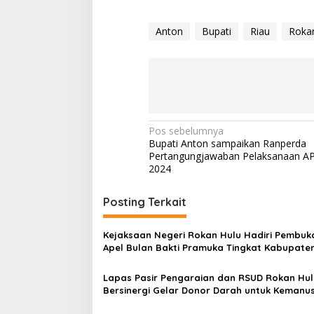
Anton
Bupati
Riau
Roka
Navigasi
Pos sebelumnya
Bupati Anton sampaikan Ranperda
pos
Pertangungjawaban Pelaksanaan A
2024
Posting Terkait
Kejaksaan Negeri Rokan Hulu Hadiri Pembuk
Apel Bulan Bakti Pramuka Tingkat Kabupate
Rokan Hulu 2026
Lapas Pasir Pengaraian dan RSUD Rokan Hul
Bersinergi Gelar Donor Darah untuk Kemanu