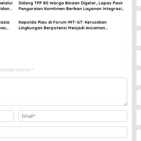
elalui
Sidang TPP 80 Warga Binaan Digelar, Lapas Pasir
Bidang
Pengaraian Komitmen Berikan Layanan Integrasi
Transparan dan Gratis
Razia
Kapolda Riau di Forum IMT-GT: Kerusakan
pas
Lingkungan Berpotensi Menjadi Ancaman
Keamanan
ng wajib ditandai
*