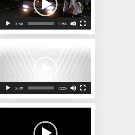
00:00
01:58
Pemutar
Video
00:00
02:20
Pemutar
Video