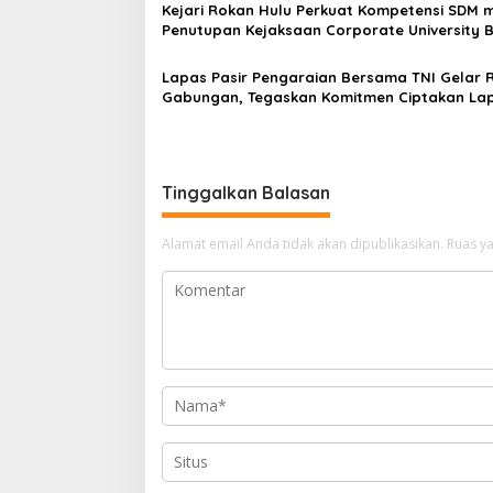
Kejari Rokan Hulu Perkuat Kompetensi SDM m
Penutupan Kejaksaan Corporate University 
Perencanaan 2026
Lapas Pasir Pengaraian Bersama TNI Gelar 
Gabungan, Tegaskan Komitmen Ciptakan La
Bersih Narkoba
Tinggalkan Balasan
Alamat email Anda tidak akan dipublikasikan.
Ruas ya