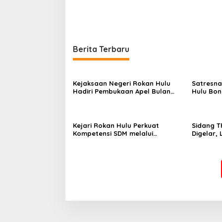
Berita Terbaru
Kejaksaan Negeri Rokan Hulu
Satresna
Hadiri Pembukaan Apel Bulan
Hulu Bo
Bakti Pramuka Tingkat
Sabu, Pe
Kabupaten Rokan Hulu 2026
Perkebun
Kejari Rokan Hulu Perkuat
Sidang T
Kompetensi SDM melalui
Digelar,
Penutupan Kejaksaan Corporate
Komitmen
University Bidang Perencanaan
Integras
2026