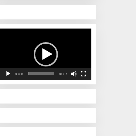
Pemutar
Video
00:00
01:07