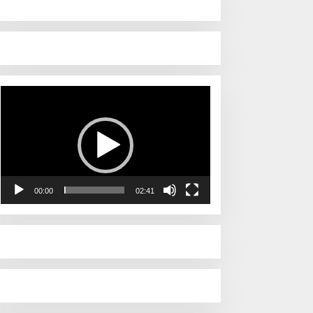
Pemutar
Video
00:00
02:41