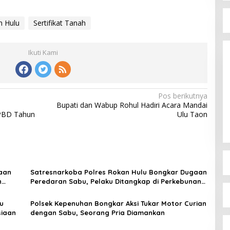
n Hulu
Sertifikat Tanah
Ikuti Kami
Pos berikutnya
Bupati dan Wabup Rohul Hadiri Acara Mandai
PBD Tahun
Ulu Taon
aan
Satresnarkoba Polres Rokan Hulu Bongkar Dugaan
n
Peredaran Sabu, Pelaku Ditangkap di Perkebunan
Sawit
u
Polsek Kepenuhan Bongkar Aksi Tukar Motor Curian
siaan
dengan Sabu, Seorang Pria Diamankan