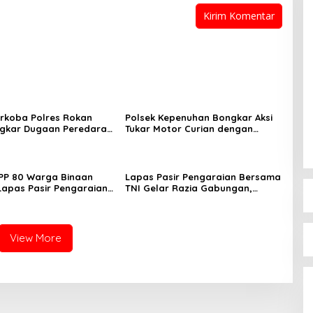
rkoba Polres Rokan
Polsek Kepenuhan Bongkar Aksi
ngkar Dugaan Peredaran
Tukar Motor Curian dengan
laku Ditangkap di
Sabu, Seorang Pria Diamankan
an Sawit
PP 80 Warga Binaan
Lapas Pasir Pengaraian Bersama
 Lapas Pasir Pengaraian
TNI Gelar Razia Gabungan,
 Berikan Layanan
Tegaskan Komitmen Ciptakan
i Transparan dan Gratis
Lapas Bersih Narkoba
View More