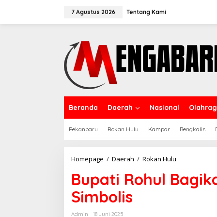
Lewati
ke
7 Agustus 2026
Tentang Kami
konten
Beranda
Daerah
Nasional
Olahra
Pekanbaru
Rokan Hulu
Kampar
Bengkalis
Bupati
Homepage
/
Daerah
/
Rokan Hulu
Rohul
Bupati Rohul Bagik
Bagikan
Sertifikat
Simbolis
Tanah
Secara
Simbolis
Admin
18 Juni 2025