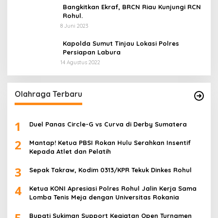
Bangkitkan Ekraf, BRCN Riau Kunjungi RCN
Rohul.
8 Juni 2023
Kapolda Sumut Tinjau Lokasi Polres
Persiapan Labura
14 Agustus 2022
Olahraga Terbaru
1
Duel Panas Circle-G vs Curva di Derby Sumatera
2
Mantap! Ketua PBSI Rokan Hulu Serahkan Insentif
Kepada Atlet dan Pelatih
3
Sepak Takraw, Kodim 0313/KPR Tekuk Dinkes Rohul
4
Ketua KONI Apresiasi Polres Rohul Jalin Kerja Sama
Lomba Tenis Meja dengan Universitas Rokania
5
Bupati Sukiman Support Kegiatan Open Turnamen