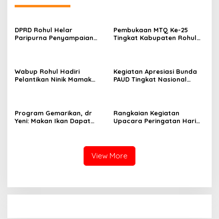
DPRD Rohul Helar
Pembukaan MTQ Ke-25
Paripurna Penyampaian
Tingkat Kabupaten Rohul
Ranperda
Berjalan Meriah Dan
Pertanggungjawaban
Lancar
Anggaran Pendapatan dan
Belanja Daerah Tahun
Wabup Rohul Hadiri
Kegiatan Apresiasi Bunda
Anggaran 2025
Pelantikan Ninik Mamak
PAUD Tingkat Nasional
Suku Ampu Luhak
Tahun 2025 Berlangsung
Kepenuhan
Khidmat
Program Gemarikan, dr
Rangkaian Kegiatan
Yeni: Makan Ikan Dapat
Upacara Peringatan Hari
Membuat Generasi Sehat
Pahlawan Nasional Ke-80
dan Cerdas
di Rokan Hulu
View More