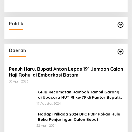
Politik
Daerah
Penuh Haru, Bupati Anton Lepas 191 Jemaah Calon
Haji Rohul di Embarkasi Batam
30 April 2026
GRIB Kecamatan Rambah Tampil Garang
di Upacara HUT RI ke-79 di Kantor Bupati
Rokan Hulu!
17 Agustus 2024
Hadapi Pilkada 2024 DPC PDIP Rokan Hulu
Buka Penjaringan Calon Bupati
22 April 2024