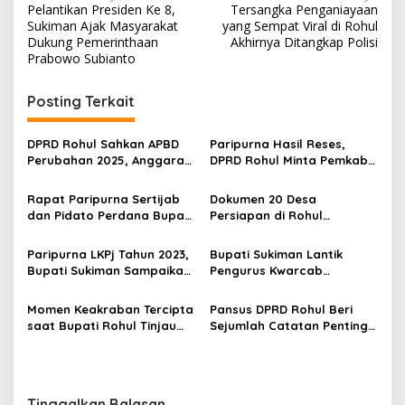
Pelantikan Presiden Ke 8,
Tersangka Penganiayaan
pos
Sukiman Ajak Masyarakat
yang Sempat Viral di Rohul
Dukung Pemerinthaan
Akhirnya Ditangkap Polisi
Prabowo Subianto
Posting Terkait
DPRD Rohul Sahkan APBD
Paripurna Hasil Reses,
Perubahan 2025, Anggaran
DPRD Rohul Minta Pemkab
Baru Siap Dorong
Akomodir Aspirasi
Pembangunan Daerah
Masyarakat
Rapat Paripurna Sertijab
Dokumen 20 Desa
dan Pidato Perdana Bupati
Persiapan di Rohul
Rokan Hulu
Dinyatakan Lengkap
Paripurna LKPj Tahun 2023,
Bupati Sukiman Lantik
Bupati Sukiman Sampaikan
Pengurus Kwarcab
Capaian kepada DPRD
Pramuka Rohul
Rohul
Momen Keakraban Tercipta
Pansus DPRD Rohul Beri
saat Bupati Rohul Tinjau
Sejumlah Catatan Penting
Pelaksanaan US Tingkat SD
Kepada Bupati Sukiman
dan SMP
Tinggalkan Balasan