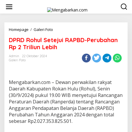
Lewati
ke
konten
DPRD
Homepage
/
Galeri Foto
Rohul
DPRD Rohul Setejui RAPBD-Perubahan
Setejui
RAPBD-
Rp 2 Triliun Lebih
Perubahan
Rp
Admin
22 Oktober 2024
Galeri Foto
2
Triliun
Lebih
Mengabarkan.com – Dewan perwakilan rakyat
Daerah Kabupaten Rokan Hulu (Rohul), Senin
(30/9/2024) pukul 19.00 WIB menyetujui Rancangan
Peraturan Daerah (Ranperda) tentang Rancangan
Anggaran Pendapatan Belanja Daerah (RAPBD)
Perubahan Tahun Anggaran 2024 dengan total
sebesar Rp2.027.353.825.501.