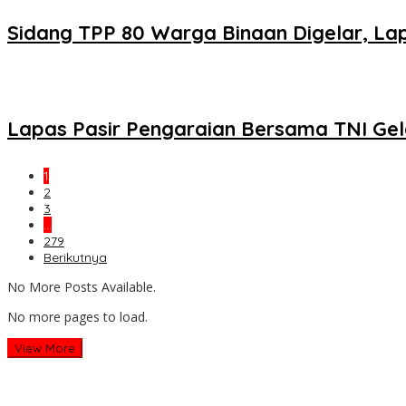
Sidang TPP 80 Warga Binaan Digelar, Lap
Lapas Pasir Pengaraian Bersama TNI Ge
1
2
3
…
279
Berikutnya
No More Posts Available.
No more pages to load.
View More