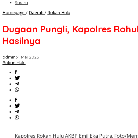
Sastra
Dugaan
Homepage
/
Daerah
/
Rokan Hulu
Pungli,
Kapolres
Dugaan Pungli, Kapolres Rohul
Rohul
Perintahkan
Hasilnya
Kapolsek
Bonai
Darusaalam
admin
31 Mei 2025
Turun
Rokan Hulu
ke
Lokasi,
Ini
Hasilnya
Kapolres Rokan Hulu AKBP Emil Eka Putra. Foto/Me