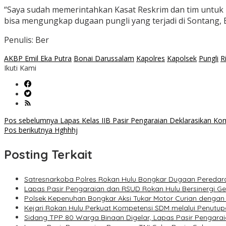
“Saya sudah memerintahkan Kasat Reskrim dan tim untuk m
bisa mengungkap dugaan pungli yang terjadi di Sontang, 
Penulis: Ber
AKBP Emil Eka Putra
Bonai Darussalam
Kapolres
Kapolsek
Pungli
R
Ikuti Kami
Navigasi
Pos sebelumnya
Lapas Kelas IIB Pasir Pengaraian Deklarasikan 
Pos berikutnya
Hghhhj
pos
Posting Terkait
Satresnarkoba Polres Rokan Hulu Bongkar Dugaan Peredara
Lapas Pasir Pengaraian dan RSUD Rokan Hulu Bersinergi G
Polsek Kepenuhan Bongkar Aksi Tukar Motor Curian dengan
Kejari Rokan Hulu Perkuat Kompetensi SDM melalui Penutu
Sidang TPP 80 Warga Binaan Digelar, Lapas Pasir Pengarai