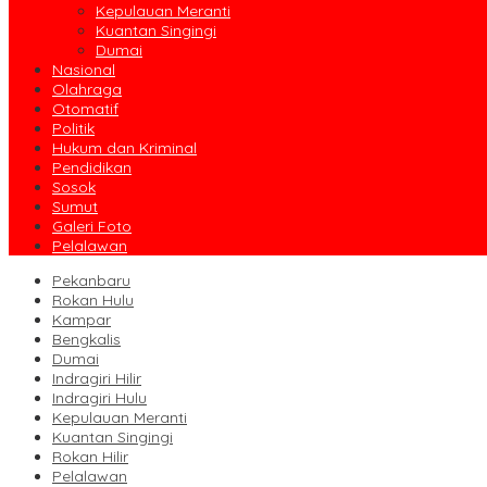
Kepulauan Meranti
Kuantan Singingi
Dumai
Nasional
Olahraga
Otomatif
Politik
Hukum dan Kriminal
Pendidikan
Sosok
Sumut
Galeri Foto
Pelalawan
Pekanbaru
Rokan Hulu
Kampar
Bengkalis
Dumai
Indragiri Hilir
Indragiri Hulu
Kepulauan Meranti
Kuantan Singingi
Rokan Hilir
Pelalawan