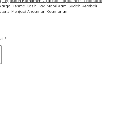
n, Tegaskan Komitmen Ciptakan Lapas Bersih Narkoba
arga: Terima Kasih Pak, Mobil Kami Sudah Kembali
potensi Menjadi Ancaman Keamanan
dai
*