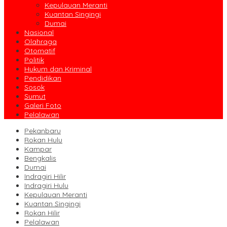
Kepulauan Meranti
Kuantan Singingi
Dumai
Nasional
Olahraga
Otomatif
Politik
Hukum dan Kriminal
Pendidikan
Sosok
Sumut
Galeri Foto
Pelalawan
Pekanbaru
Rokan Hulu
Kampar
Bengkalis
Dumai
Indragiri Hilir
Indragiri Hulu
Kepulauan Meranti
Kuantan Singingi
Rokan Hilir
Pelalawan