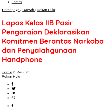
Sastra
Lapas
Homepage
/
Daerah
/
Rokan Hulu
Kelas
IIB
Lapas Kelas IIB Pasir
Pasir
Pengaraian
Pengaraian Deklarasikan
Deklarasikan
Komitmen
Komitmen Berantas Narkoba
Berantas
Narkoba
dan Penyalahgunaan
dan
Penyalahgunaan
Handphone
Handphone
admin
31 Mei 2025
Rokan Hulu