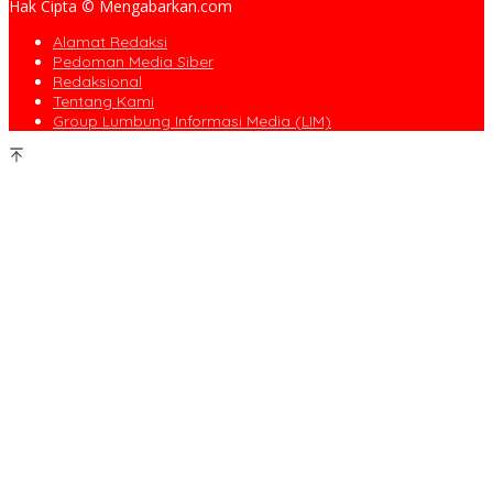
Hak Cipta © Mengabarkan.com
Alamat Redaksi
Pedoman Media Siber
Redaksional
Tentang Kami
Group Lumbung Informasi Media (LIM)