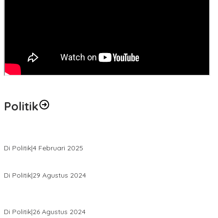
Politik
MK Tolak Gugatan Kelmi Amri-Asparaini
Di Politik
|
4 Februari 2025
Daftar ke KPUD, Anton-Poti Disambut Ribuan Pendukungnya
Di Politik
|
29 Agustus 2024
Novliwanda Ade Putra Ditunjuk sebagai Ketua Tim Koalisi
Bersama “Membangun Negeri”
Di Politik
|
26 Agustus 2024