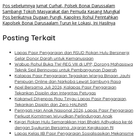
Navigasi
Pos sebelumnya
Jumat Curhat, Polsek Bonai Darussalam
Sambangi Tokoh Masyarakat dan Pemuda Kasang Mungkal
pos
Pos berikutnya
Dugaan Pungli, Kapolres Rohul Perintahkan
Kapolsek Bonai Darusaalam Turun ke Lokasi, Ini Hasilnya
Posting Terkait
Lapas Pasir Pengaraian dan RSUD Rokan Hulu Bersinergi
Gelar Donor Darah untuk Kemanusiaan
Wabup Rohul Buka TW-REG VIII di UPP, Dorong Mahasiswa
Teknik Sipil Berinovasi untuk Pembangunan Daerah
Kalapas Pasir Pengaraian Tegaskan Warga Binaan Jauhi
Penipuan Online dan Narkoba Lewat Sambung Rasa
Apel Bersama Juli 2026, Kalapas Pasir Pengaraian
Tekankan Disiplin dan Integritas Petugas
Kakanwil Ditjenpas Riau Tinjau Lapas Pasir Pengaraian,
Tekankan Disiplin dan Zero HALINAR
Peringati Hari Anak Nasional 2026, Lapas Pasir Pengaraian
Perkuat Komitmen Wujudkan Perlindungan Anak
Kejari Rokan Hulu Semarakkan Hari Bhakti Adhyaksa ke-66
dengan Syukuran Bersama Jajaran Kejaksaan RI
Lapas Kelas IIB Pasir Pengaraian Sosialisasikan Mekanisme