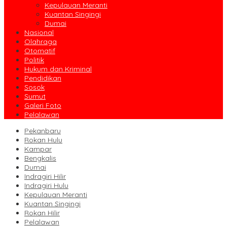
Kepulauan Meranti
Kuantan Singingi
Dumai
Nasional
Olahraga
Otomatif
Politik
Hukum dan Kriminal
Pendidikan
Sosok
Sumut
Galeri Foto
Pelalawan
Pekanbaru
Rokan Hulu
Kampar
Bengkalis
Dumai
Indragiri Hilir
Indragiri Hulu
Kepulauan Meranti
Kuantan Singingi
Rokan Hilir
Pelalawan