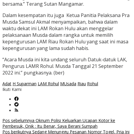
bersama.” Terang Sutan Mangamar.
Dalam kesempatan itu juga Ketua Panitia Pelaksana Pra
Musda Samsul Akmal menyampaikan, bahwa dalam
waktu dekat ini LAM Rokan Hulu akan menggelar
pelaksanaan Musda dalam rangka untuk memilih
kepengurusan LAM Riau Rokan Hulu yang saat ini masa
kepengurusan yang lama sudah habis.
“Acara Musda ini kita undang seluruh Datuk-datuk LAK,
Pengurus LAMR Rohul. Musda Tanggal 21 September
2022 ini.” pungkasnya. (ber)
Adat
H Suparman
LAM Rohul
MUsada
Riau
Rohul
Ikuti Kami
Navigasi
Pos sebelumnya
Oknum Polisi Keluarkan Ucapan Kotor ke
Pembesuk, Onik : Itu Benar, Saya Berani Sumpah
pos
Pos berikutnya
Sedang Menunggu Pesanan Nomor Togel, Pria Ini