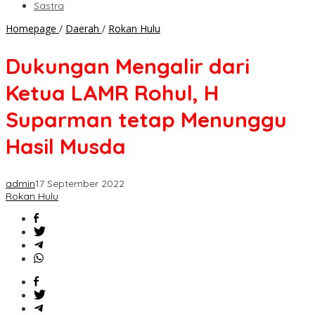
Sastra
Dukungan
Homepage
/
Daerah
/
Rokan Hulu
Mengalir
dari
Dukungan Mengalir dari
Ketua
LAMR
Ketua LAMR Rohul, H
Rohul,
H
Suparman tetap Menunggu
Suparman
tetap
Hasil Musda
Menunggu
Hasil
Musda
admin
17 September 2022
Rokan Hulu