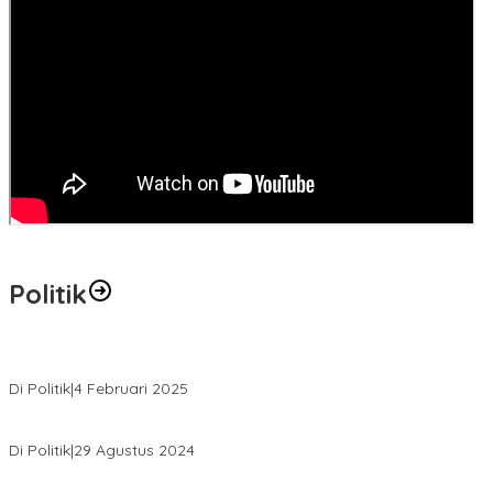
Politik
MK Tolak Gugatan Kelmi Amri-Asparaini
Di Politik
|
4 Februari 2025
Daftar ke KPUD, Anton-Poti Disambut Ribuan Pendukungnya
Di Politik
|
29 Agustus 2024
Novliwanda Ade Putra Ditunjuk sebagai Ketua Tim Koalisi