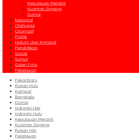
Kepulauan Meranti
Kuantan Singingi
Dumai
Nasional
Olahraga
Otomatif
Politik
Hukum dan Kriminal
Pendidikan
Sosok
Sumut
Galeri Foto
Pelalawan
Pekanbaru
Rokan Hulu
Kampar
Bengkalis
Dumai
Indragiri Hilir
Indragiri Hulu
Kepulauan Meranti
Kuantan Singingi
Rokan Hilir
Pelalawan