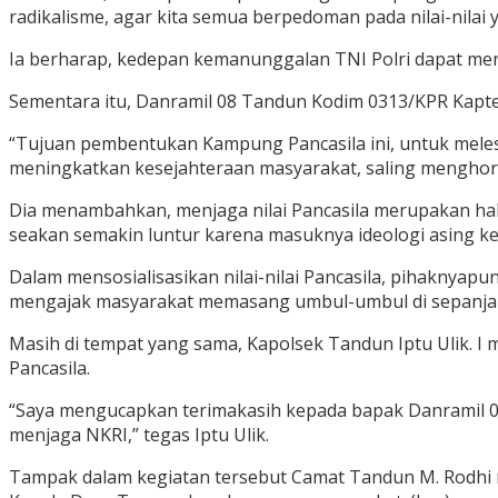
radikalisme, agar kita semua berpedoman pada nilai-nilai 
Ia berharap, kedepan kemanunggalan TNI Polri dapat me
Sementara itu, Danramil 08 Tandun Kodim 0313/KPR Kapte
“Tujuan pembentukan Kampung Pancasila ini, untuk meles
meningkatkan kesejahteraan masyarakat, saling menghorm
Dia menambahkan, menjaga nilai Pancasila merupakan hal pe
seakan semakin luntur karena masuknya ideologi asing ke
Dalam mensosialisasikan nilai-nilai Pancasila, pihaknya
mengajak masyarakat memasang umbul-umbul di sepanjang
Masih di tempat yang sama, Kapolsek Tandun Iptu Ulik. 
Pancasila.
“Saya mengucapkan terimakasih kepada bapak Danramil 08
menjaga NKRI,” tegas Iptu Ulik.
Tampak dalam kegiatan tersebut Camat Tandun M. Rodhi