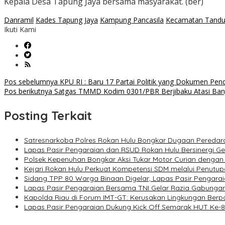
Kepala Desa Tapung Jaya bersama masyarakat. (ber)
Danramil
Kades Tapung Jaya
Kampung Pancasila
Kecamatan Tand
Ikuti Kami
Navigasi
Pos sebelumnya
KPU RI : Baru 17 Partai Politik yang Dokumen Pen
Pos berikutnya
Satgas TMMD Kodim 0301/PBR Berjibaku Atasi Banji
pos
Posting Terkait
Satresnarkoba Polres Rokan Hulu Bongkar Dugaan Peredara
Lapas Pasir Pengaraian dan RSUD Rokan Hulu Bersinergi G
Polsek Kepenuhan Bongkar Aksi Tukar Motor Curian dengan
Kejari Rokan Hulu Perkuat Kompetensi SDM melalui Penutu
Sidang TPP 80 Warga Binaan Digelar, Lapas Pasir Pengarai
Lapas Pasir Pengaraian Bersama TNI Gelar Razia Gabunga
Kapolda Riau di Forum IMT-GT: Kerusakan Lingkungan Ber
Lapas Pasir Pengaraian Dukung Kick Off Semarak HUT Ke-8