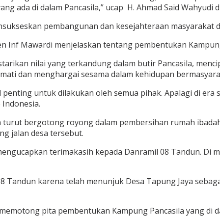
yang ada di dalam Pancasila,” ucap H. Ahmad Said Wahyudi d
nsukseskan pembangunan dan kesejahteraan masyarakat di
n Inf Mawardi menjelaskan tentang pembentukan Kampung Pa
tarikan nilai yang terkandung dalam butir Pancasila, men
ati dan menghargai sesama dalam kehidupan bermasyarakat
nting untuk dilakukan oleh semua pihak. Apalagi di era sep
 Indonesia.
pun turut bergotong royong dalam pembersihan rumah ibada
 jalan desa tersebut.
I mengucapkan terimakasih kepada Danramil 08 Tandun. Di
 Tandun karena telah menunjuk Desa Tapung Jaya sebagai 
 memotong pita pembentukan Kampung Pancasila yang di d