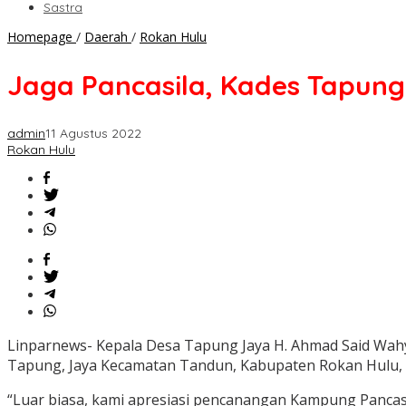
Sastra
Jaga
Homepage
/
Daerah
/
Rokan Hulu
Pancasila,
Kades
Jaga Pancasila, Kades Tapung 
Tapung
Jaya
Rohul
admin
11 Agustus 2022
Riau
Rokan Hulu
ini
Apresiasi
TNI
Linparnews- Kepala Desa Tapung Jaya H. Ahmad Said Wah
Tapung, Jaya Kecamatan Tandun, Kabupaten Rokan Hulu, 
“Luar biasa, kami apresiasi pencanangan Kampung Pancasi