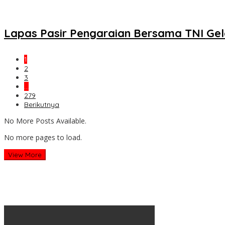
Lapas Pasir Pengaraian Bersama TNI Ge
1
2
3
…
279
Berikutnya
No More Posts Available.
No more pages to load.
View More