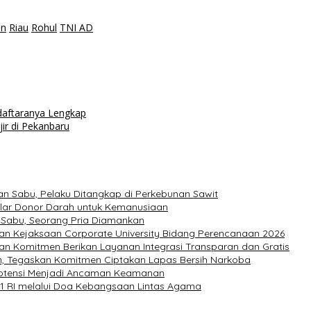
un
Riau
Rohul
TNI AD
daftaranya Lengkap
r di Pekanbaru
n Sabu, Pelaku Ditangkap di Perkebunan Sawit
elar Donor Darah untuk Kemanusiaan
 Sabu, Seorang Pria Diamankan
pan Kejaksaan Corporate University Bidang Perencanaan 2026
an Komitmen Berikan Layanan Integrasi Transparan dan Gratis
n, Tegaskan Komitmen Ciptakan Lapas Bersih Narkoba
potensi Menjadi Ancaman Keamanan
1 RI melalui Doa Kebangsaan Lintas Agama