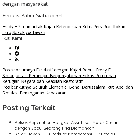
dengan masyarakat.
Penulis: Paber Siahaan SH
Fredy F Simanjuntak
Kajari
Keterbukaan
Kritik
Pers
Riau
Rokan
Hulu
Sosok
wartawan
Ikuti Kami
Navigasi
Pos sebelumnya
Eksklusif dengan Kajari Rohul, Fredy F
Simanjuntak: Pemimpin Berpengalaman Fokus Pemulihan
pos
Kerugian Negara dan Keadilan Restoratif
Pos berikutnya
Seluruh Elemen di Bonai Darussalam Ikuti Apel dan
Simulasi Penanganan Kebakaran
Posting Terkait
Polsek Kepenuhan Bongkar Aksi Tukar Motor Curian
dengan Sabu, Seorang Pria Diamankan
Kejari Rokan Hulu Perkuat Kompetensi SDM melalui