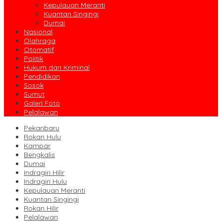
Kepulauan Meranti
Kuantan Singingi
Dumai
Nasional
Olahraga
Otomatif
Politik
Hukum dan Kriminal
Pendidikan
Sosok
Sumut
Galeri Foto
Pelalawan
Pekanbaru
Rokan Hulu
Kampar
Bengkalis
Dumai
Indragiri Hilir
Indragiri Hulu
Kepulauan Meranti
Kuantan Singingi
Rokan Hilir
Pelalawan