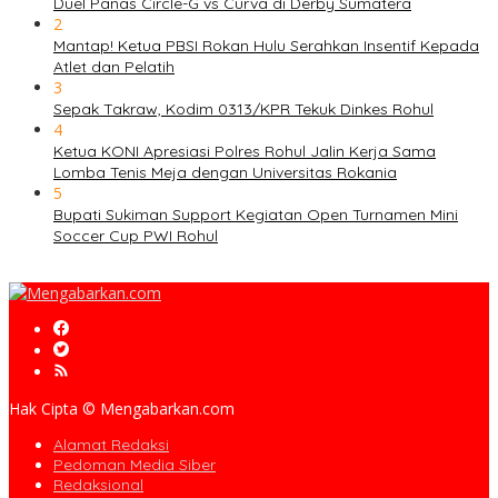
Duel Panas Circle-G vs Curva di Derby Sumatera
2
Mantap! Ketua PBSI Rokan Hulu Serahkan Insentif Kepada
Atlet dan Pelatih
3
Sepak Takraw, Kodim 0313/KPR Tekuk Dinkes Rohul
4
Ketua KONI Apresiasi Polres Rohul Jalin Kerja Sama
Lomba Tenis Meja dengan Universitas Rokania
5
Bupati Sukiman Support Kegiatan Open Turnamen Mini
Soccer Cup PWI Rohul
Hak Cipta © Mengabarkan.com
Alamat Redaksi
Pedoman Media Siber
Redaksional