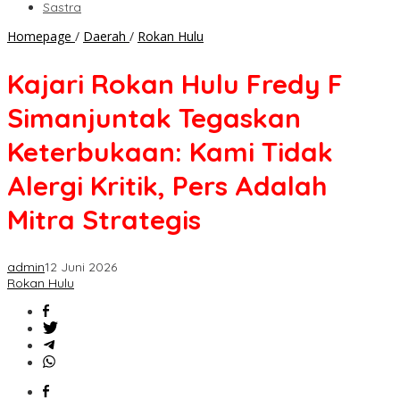
Sastra
Kajari
Homepage
/
Daerah
/
Rokan Hulu
Rokan
Hulu
Kajari Rokan Hulu Fredy F
Fredy
F
Simanjuntak Tegaskan
Simanjuntak
Tegaskan
Keterbukaan: Kami Tidak
Keterbukaan:
Kami
Alergi Kritik, Pers Adalah
Tidak
Alergi
Mitra Strategis
Kritik,
Pers
Adalah
admin
12 Juni 2026
Mitra
Rokan Hulu
Strategis